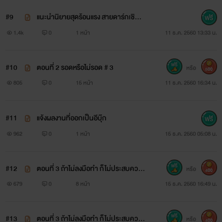
“เฮียขา ปิ่นจะแต่งงาน” แม้ประโยคนั้นจะกระเส่าแผ่วพร่า แต่
#9
แนะนำนิยายสุดร้อนแรง สายดาร์กเชิญท
างนี้จ้า
พุฒิพงศ์ไม่มีทางหูฝาด “เฮียบอกแล้ว ว่า...เฮียยังไม่พร้อม” เขา
1.4k
0
1 หน้า
11 ธ.ค. 2560 13:33 น.
ยังไม่ทำอะไรอีกตั้งหลายอย่าง ยังไม่อยากแต่งงานตอนนี้ “ปิ่นไม่
#10
ตอนที่ 2 รอดหรือไม่รอด # 3
ได้จะขอเฮียแต่งงานนี่คะ”
หรือ
500
805
0
15 หน้า
11 ธ.ค. 2560 16:34 น.
คลั่งสวาท ซีรี่ย์ชุดอาเฮียกระหายรัก
#11
แจ้งผลงานที่ออกเป็นอีบุ๊ก
962
0
1 หน้า
15 ธ.ค. 2560 05:08 น.
มณีน้ำเพชร
www.mebmarket.com
#12
ตอนที่ 3 ถ้าไม่ลงมือทำ ก็ไม่ประสบความ
หรือ
400
สำเร็จ # 1
679
0
8 หน้า
15 ธ.ค. 2560 16:49 น.
“เฮียขา ปิ่นจะแต่งงาน” แม้ประโยคนั้นจะกระเส่าแผ่วพร่า แต่
พุฒิพงศ์ไม่มีทางหูฝาด “เฮียบอกแล้ว ว่า...เฮียยังไม่พร้อม” เขา
#13
ตอนที่ 3 ถ้าไม่ลงมือทำ ก็ไม่ประสบความ
หรือ
400