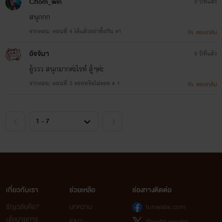
Chom_win
9 ปีที่แล้ว
สนุกกก
จากตอน: ตอนที่ 4 ได้แล้วอย่าทิ้งกัน #1
ตอบกลับ
อัจจิมา
9 ปีที่แล้ว
อู้ววว สนุกมากค่ะไรท์ สู้ๆค่ะ
จากตอน: ตอนที่ 2 รอดหรือไม่รอด # 1
ตอบกลับ
เกี่ยวกับเรา
ช่วยเหลือ
ช่องทางติดต่อ
ธัญวลัยคือ?
บทความ
tunwalai.com
นโยบายการ
FAQ
@webtunwalai