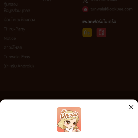
คุ้มครอง
tunwalai@ookbee.com
ข้อมูลส่วนบุคคล
เงื่อนไขและข้อตกลง
แพลตฟอร์มในเครือ
Third-Party
Notice
ดาวน์โหลด
Tunwalai Easy
(สำหรับ Android)
ข้อความที่ท่านได้อ่านจากเว็บไซต์นี้เกิดจากการเขียนโดยสาธารณชนและเผยแพร่โดยอัตโนมัติ ผู้ดูแล
เว็บไซต์แห่งนี้ไม่ได้เห็นด้วยและไม่ขอรับผิดชอบต่อข้อความใดๆ ทั้งสิ้น ดังนั้นผู้อ่านทุกท่านโปรดใช้
วิจารณญาณในการกลั่นกรองด้วยตนเอง และหากท่านพบข้อความใดๆ ที่ขัดต่อกฎหมายและศีลธรรม
กรุณาแจ้งมาที่ tunwalai@ookbee.com เพื่อทีมงานจะได้ดำเนินการในทันที ทั้งนี้ ทางเว็บไซต์ขอสงวน
ลิขสิทธิ์ตามพระราชบัญญัติลิขสิทธิ์ (ฉบับเพิ่มเติม) พ.ศ.2558