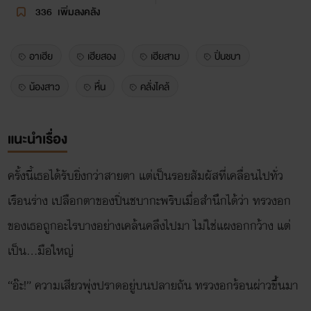
336
เพิ่มลงคลัง
อาเฮีย
เฮียสอง
เฮียสาม
ปิ่นชบา
น้องสาว
หื่น
คลั่งไคล้
แนะนำเรื่อง
ครั้งนี้เธอได้รับยิ่งกว่าสายตา แต่เป็นรอยสัมผัสที่เคลื่อนไปทั่ว
เรือนร่าง เปลือกตาของปิ่นชบากะพริบเมื่อสำนึกได้ว่า ทรวงอก
ของเธอถูกอะไรบางอย่างเคล้นคลึงไปมา ไม่ใช่แผงอกกว้าง แต่
เป็น...มือใหญ่
“อ๊ะ!” ความเสียวพุ่งปราดอยู่บนปลายถัน ทรวงอกร้อนผ่าวขึ้นมา
อย่างรวดเร็ว