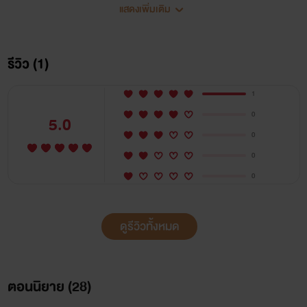
แสดงเพิ่มเติม
นี่มัน...เกิดอะไรขึ้นกับร่างกายของเธอ
รีวิว (1)
แค่ถูกลูบไล้ ก็ทำเธอดิ้นพล่านเชียวหรือ
1
“อื้ม!” เธอน่าจะดิ้นรนหนีเอาตัวรอดหรือเปล่า แล้วทำไมถึงทำไม่
0
5.0
ได้
0
0
ร่างกายคิดคดทรยศอ่อนระทวยตั้งแต่ยังไม่ตั้งทัพ ปลายถันเห่อ
0
ร้อนซู่ซ่าไปหมด รู้สึกได้ว่าเม็ดยอดอยู่กลางร่องนิ้วที่กำลังถูไถไป
มา เธอแขม่วหน้าท้องเกร็งรับ เมื่อฝ่ามือนั้นสอดเข้าไปใต้ชายเสื้อ
ดูรีวิวทั้งหมด
ลูบไล้ผิวเนื้อนวลเนียนโดยที่เจ้าของไม่มีแรงจะต่อต้าน
ปิ่นชบาหันหน้าไปทางซ้ายเพื่อหอบหายใจ ใบหน้าหล่อเหลาก็ซุก
ตอนนิยาย (
28
)
อยู่ที่ซอกคอข้างขวา ริมฝีปากเขาขบเม้มไปทั่วผิวเนื้อเนียน