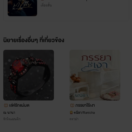
เรื่องสั้น
นิยายเรื่องอื่นๆ ที่เกี่ยวข้อง
เล่ห์รักแม่มด
ภรรยาไร้เงา
ณ นานา
รณิชา/Ranicha
รักโรแมนติก
ดราม่า