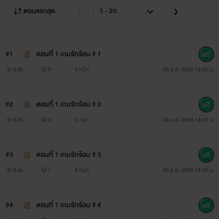
ละเอียด พุฒิพงศ์ชอบเหลือเกินกลิ่นเนื้อสาวผสมกลิ่นแป้งเด็ก
ตอนแรกสุด
แบบนี้ ผู้หญิงที่เขานอนด้วยมีแต่ประเภทพรมน้ำหอมจนฉุนจมูก
แต่ปิ่นชบากลับมีกลิ่นเฉพาะ หอมเนื้อสาวคละเคล้ากลิ่นแป้งเด็ก
#1
ตอนที่ 1 เกมรักร้อน # 1
อ่อนๆ
9.5k
0
5 หน้า
05 ธ.ค. 2560 14:03 น.
ต้นคอของเธอขึ้นหนามเพราะเธอกำลังขนลุกขนพอง อาจจะมี
ความกลัวแฝงอยู่บ้าง แต่เหนือไปกว่านั้นคือความเสียวกระสันที่
#2
ตอนที่ 1 เกมรักร้อน # 2
ทำให้เธอส่งเสียงครางเป็นระยะๆ
6.7k
0
5 หน้า
05 ธ.ค. 2560 14:04 น.
#3
ตอนที่ 1 เกมรักร้อน # 3
“เฮียสอง...”
6.4k
1
6 หน้า
05 ธ.ค. 2560 14:04 น.
#4
ตอนที่ 1 เกมรักร้อน # 4
****นิยายเรื่องนี้ไม่เหมาะสำหรับเด็กและเยาวชน****