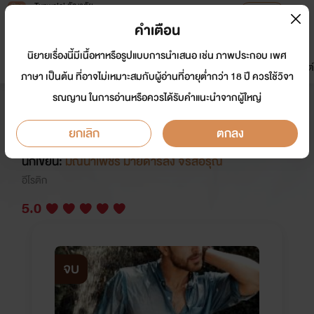
Tunwalai ธัญวลัย
เปิดแอป
เพื่อประสบการณ์ที่ดีกว่าบนมือถือ
คำเตือน
เข้าสู่ระบบ
นิยายเรื่องนี้มีเนื้อหาหรือรูปแบบการนำเสนอ เช่น ภาพประกอบ เพศ
มาใหม่
หน้าแรก
นิยาย
อีบุ๊ก
การ์ตูน
ดรีมแชท
ธัญลิสต์
ภาษา เป็นต้น ที่อาจไม่เหมาะสมกับผู้อ่านที่อายุต่ำกว่า 18 ปี ควรใช้วิจา
รณญาน ในการอ่านหรือควรได้รับคำแนะนำจากผู้ใหญ่
คลั่งสวาท (ซีรี่ย์ชุดอาเฮียกระหายรัก)
25+++
ยกเลิก
ตกลง
นักเขียน:
มณีน้ำเพชร มายดาร์ลิ่ง จรัสอรุณ
อีโรติก
5.0
จบ