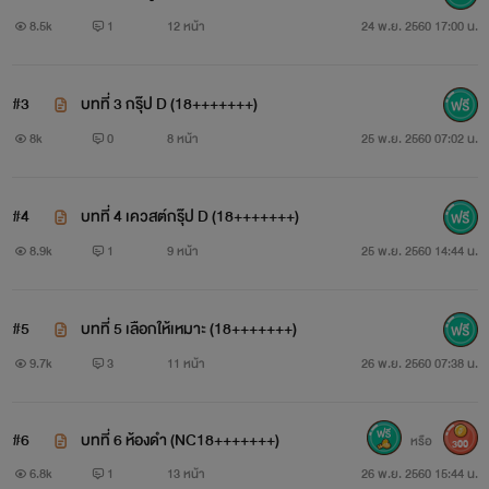
เกมส์ออนไลน์เสมือนจริง ที่เหมือนจริงที่สุดในโลก ทุกสัมผัส ทุก
8.5k
1
12 หน้า
24 พ.ย. 2560 17:00 น.
ความรู้สึก ล้วนแล้วแต่เหมือนจริงทั้งหมด “Professional Sex”
คือโลกอีกใบที่กำลังรอคุณอยู่ คุณสามารถทำอะไรในนั้นก็ได้
#3
บทที่ 3 กรุ๊ป D (18+++++++)
สามารถมีเซ็กซ์ไปกับเกมส์สนุกๆที่วางเอาไว้ตามโปรแกรมของ
8k
0
8 หน้า
25 พ.ย. 2560 07:02 น.
เกมส์ออนไลน์นี้ และเชื่อว่า…เกมส์เสมือนจริงนี้ จะทำให้คุณติดใจ
จนไม่มีวันลืม
#4
บทที่ 4 เควสต์กรุ๊ป D (18+++++++)
8.9k
1
9 หน้า
25 พ.ย. 2560 14:44 น.
แค่…สมัครสมาชิก เข้าเล่น และเลือก Group คุณก็จะได้
เพลิดเพลินกับเกมส์เซ็กซ์ออนไลน์ ที่กำลังรอคุณอยู่อย่าง
#5
บทที่ 5 เลือกให้เหมาะ (18+++++++)
มากมาย
9.7k
3
11 หน้า
26 พ.ย. 2560 07:38 น.
#6
บทที่ 6 ห้องดำ (NC18+++++++)
หรือ
300
กฎของการเล่นเกมส์
6.8k
1
13 หน้า
26 พ.ย. 2560 15:44 น.