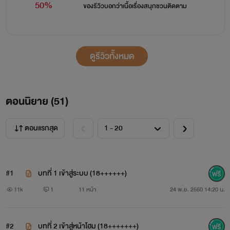
50%
ของรีวิวบอกว่า
เนื้อเรื่องสนุกชวนติดตาม
เรียนสมาชิกทุกท่าน
ดูรีวิวทั้งหมด
“Professional Sex” (โปรเฟสชั่นแนลเซ็กซ์) เกมส์เซ็กซ์
ออนไลน์
ตอนนิยาย (
51
)
คือ เกมส์เสมือนจริงที่มียอดผู้เล่นสูงที่สุด ณ ขณะนี้ คุณ
ตอนแรกสุด
กำลังคิดอยู่ใช่หรือไม่ ว่าทำไม? สมาชิกทุกท่านถึงหลงใหลใน
เกมส์เสมือนจริงนี้ จนปัจจุบันนี้มียอดแอคเคาท์กว่า 360 ล้าน
#1
บทที่ 1 เข้าสู่ระบบ (18++++++)
ล้านแอคเคาท์ เพราะอะไรกันล่ะ ที่ทำให้สมาชิกเหล่านั้นชื่นชอบ
11k
1
11 หน้า
24 พ.ย. 2560 14:20 น.
และติดใจ ถ้าอยากรู้ล่ะก็ เข้ามาสัมผัสกันได้ ณ บัดนี้…
คุณ…จะรู้สึกอย่างไร เมื่อเกมส์ออนไลน์ธรรมดา กลายเป็น
#2
บทที่ 2 เข้าสู่หน้าโฮม (18+++++++)