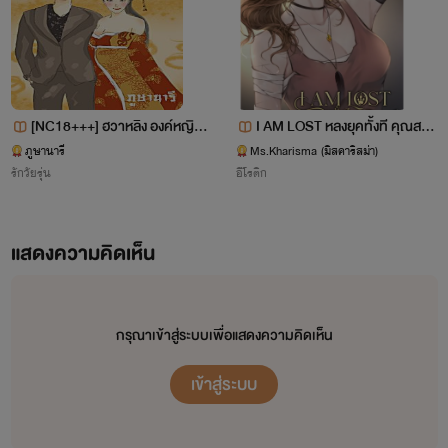
ครั้งแรกที่พบเห็น กรุ๊ป D คือกรุ๊ปแรกที่เธอเลือกและไว้ใจว่าจะ
2.เหม่ยป๋าย…เพลิงรัก เชลยล่มบัลลัง 2…………….NC25++++[จบแล้ว]
ต้องสนุก แต่กรุ๊ปนี้ไม่มีผู้ชาย! แล้วจะทำยังไงกันล่ะทีนี้
3.ชิงหลิน…เสน่ห์ร้าย คุณหนูตระกูลชิง…………….NC25++++[จบแล้ว]
4.ฮุ่ยฟาง…คำสาปรักพิพากษา…………………..…..NC25++++[จบแล้ว]
“ขอโทษค่ะ ขอโทษค่ะ ขอถามอะไรหน่อยได้ไหมคะ” แอลรีบ
5.ป๋ายชุน…เพลิงรัก บุรุษ ครองบัลลัง…………..NC25++++[จบแล้ว]
[NC18+++] ฮวาหลิง องค์หญิงท
I AM LOST หลงยุคทั้งที คุณสามี
เดินมุ่งหน้าไปหาหญิงสาวกลุ่มหนึ่งที่กำลังยืนคุยกันอยู่ด้วยหัวใจ
ะลุมิติ (นิยายอิโรติก)
นั้นรับมือไม่ง่าย 3P
6. อี้จี...ฆาตกรรมนางโลม…………………..…..NC25++++[จบแล้ว]
ภูษานารี
Ms.Kharisma (มิสคาริสม่า)
ที่แทบจะแตกสลาย
รักวัยรุ่น
อีโรติก
7. ฮวาหลิง…องค์หญิงทะลุมิติ…………………………….NC25+++
[NEW!]
“มีอะไรเหรอคะ”
แสดงความคิดเห็น
“ฉันอยากจะถามหน่อยค่ะ ทำไมกรุ๊ปนี้ไม่มีผู้ชายเลยคะ แล้ว
นิยายรักวัยรุ่น
เราจะเล่นเกมส์นี้ได้ยังไง” แอลถามออกไปตามตรง เพราะห่วงการ
กรุณาเข้าสู่ระบบเพื่อแสดงความคิดเห็น
เล่นเกมส์ของตัวเองสุดๆ หญิงสาวพวกนั้นหัวเราะคิกคัก
1.Final Class ปฏิบัติการ[X]พี่สาวข้างบ้าน ………….NC18++++[จบแล้ว]
เข้าสู่ระบบ
“ไม่มีที่ไหนล่ะคะ นู่นค่ะ อยู่ตรงนู้น รออยู่หลายดุ้นเลย” หญิง
2.1 Day 1 Se xถ้าไม่[X]ฉันตาย……………………NC25++++[จบแล้ว]
สาวพวกนั้นบอกแล้วหัวเราะคิกคักชอบใจ แอลย่นคิ้วแล้วหันมอง
3.YeYe! พี่คะ มา[เย๊]กันเถอะ……………………..….NC18++++[จบแล้ว]