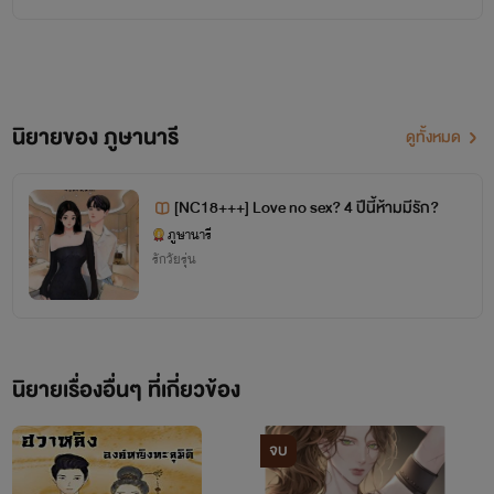
#ภูษานารี
#วายซี่วายซี
#yseeysee
ปกใหม่ + E-book ค่ะ!!!!
#หนังสือ
#นวนิยาย
#นิยาย
#โรมานช์
#โรแมนติก
#NC
#อิโรติก
#นิยายสุดแซ่บ
#อ่านนิยาย
Professional Sex เกมส์เซ็กซ์ออนไลน์ที่สนุกที่สุดในโลก
Hi!!!!!!!!
นิยายของ ภูษานารี
ดูทั้งหมด
สำหรับทุกคนแล้ว ต้องการอะไรจากเกมส์นี้มากที่สุดล่ะ ต้องการ
ไรท์ "ภูษานารี" นะคะ
เข้ามาสนุกกับเกมส์ฟินๆ เข้ามาตามหาคนที่แอบชอบ เข้ามาจีบ
นักเขียนโนเนม เขียนนิยายสายหื่นสุดๆตามประสา มีความมโนสูง ถ้ารักก็กดอ่านกันเยอะๆนะ มว๊วฟๆ
[NC18+++] Love no sex? 4 ปีนี้ห้ามมีรัก?
เพื่อนที่เคยรู้จัก เข้ามาเพราะว๊อน และก็ต้องการการปลดปล่อย
ภูษานารี
รักวัยรุ่น
แต่สำหรับฉัน “แอล” เข้ามาที่นี่เพื่อนสนุก สนุก แล้วก็สนุก แล้ว
((((ตอนนี้มีอยู่หลายเรื่องมากกกกกกกกก ใครชอบแนวไหนอ่านต่อได้เลย))))
คุณล่ะ คิดว่าฉันจะได้อะไรจากที่นี่ไปบ้าง….
นิยายเรื่องอื่นๆ ที่เกี่ยวข้อง
นิยายจีนโบราณ
“เฮ้ย! นี่มันอะไรกัน ทำไมกรุ๊ปนี้ถึงมีแต่ผู้หญิงล่ะ!!!!!!!!!!!”
จบ
แอลที่เดินแก้ผ้า เดินเข้าไปในกรุ๊ปที่ตนเองเลือก เธอรู้สึกงุนงงใน
1.เหม่ยป๋าย…เพลิงรัก เชลยล่มบัลลัง………………NC25++++ [จบแล้ว]