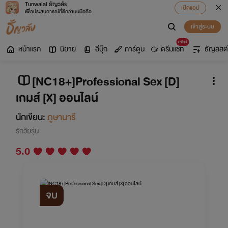
Tunwalai ธัญวลัย
เปิดแอป
เพื่อประสบการณ์ที่ดีกว่าบนมือถือ
เข้าสู่ระบบ
มาใหม่
หน้าแรก
นิยาย
อีบุ๊ก
การ์ตูน
ดรีมแชท
ธัญลิสต์
[NC18+]Professional Sex [D]
เกมส์ [X] ออนไลน์
นักเขียน:
ภูษานารี
รักวัยรุ่น
5.0
จบ