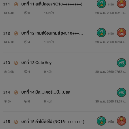
#11
บทที่ 11 สเต็ปสอง (NC18++++++++)
หรือ
300
4.4k
0
14 หน้า
28 พ.ย. 2560 16:10 น.
คำเตือน
เพื่อความสนุกของการเล่นเกมส์ ผู้เล่นในแต่ละกรุ๊ปจะไม่
#12
บทที่ 12 เกมส์ซ้อนเกมส์ (NC18+++++
หรือ
300
สามารถบอกกับบุคคลภายนอก เกี่ยวกับเกมส์ของแต่ละกรุ๊ปที่
+++)
4.1k
4
19 หน้า
28 พ.ย. 2560 16:34 น.
ตนเองเข้าไปเล่น ว่าแต่จะกรุ๊ปนั้นมีเกมส์อะไรรออยู่บ้าง ถ้าเกิดมี
เหตุผิดพลาด ระบบจะยึดแอคเคาท์ของคุณโดยอัตโนมัติ และคุณ
#13
บทที่ 13 Cute Boy
จะไม่สามารถเข้าสู่ระบบได้อีก
3.9k
4
9 หน้า
30 พ.ย. 2560 07:55 น.
ถ้าทำความเข้าใจกับเกมส์นี้แล้ว รีบสมัครสมาชิก แล้ว
#14
บทที่ 14 มิส…เตอร์…บี…บอส
Login เข้าสู่ระบบได้เลย เกมส์มากมายกำลังรอคุณอยู่ในนั้น
5k
6
8 หน้า
30 พ.ย. 2560 13:37 น.
#15
บทที่ 15 คำใบ้ต่อไป (NC18++++++++)
หรือ
300
****ข้อควรระวัง****