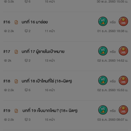
3.5k
6
15 หน้า
30 พ.ย. 2560 15:05 น.
การเลือกกรุ๊ปเป็นสิ่งสำคัญ โปรดไตร่ตรองอย่างถี่ถ้วน (ถ้า
คุณไม่สามารถเคลียเกมส์ได้ คุณก็จะติดอยู่ในกรุ๊ปนั้นตลอดไป ไม่
#16
บทที่ 16 มาอ่อย
หรือ
300
สามารถเปลี่ยนไปเล่นกรุ๊ปอื่นได้)
2.3k
2
11 หน้า
01 ธ.ค. 2560 18:38 น.
โปรดจงใช้วิจารณญาณในการเล่น Professional Sex คือ
#17
บทที่ 17 ผู้ชายในเป้าหมาย
หรือ
300
เกมส์ออนไลน์เกมส์หนึ่งเท่านั้น ถึงคุณจะฟินแค่ไหน แต่โปรด
2k
2
13 หน้า
02 ธ.ค. 2560 14:52 น.
ตระหนักไว้เสมอว่ามันคือเกมส์ ขอให้เล่นเกมส์อย่างสนุก อย่าลืม
Logout ก่อนออกจากเกมส์ทุกครั้ง และหวังว่าคุณจะเจอสวรรค์
#18
บทที่ 18 เป้าไหนที่ใช่ (18+นิดๆ)
หรือ
300
ของคุณในเร็ววันนี้
2.5k
6
16 หน้า
02 ธ.ค. 2560 15:53 น.
#19
​ บทที่ 19 เจ็บมากไหม? (18+ นิดๆ)
หรือ
300
ด้วยความปรารถนาดีจาก
2.5k
3
15 หน้า
03 ธ.ค. 2560 08:07 น.