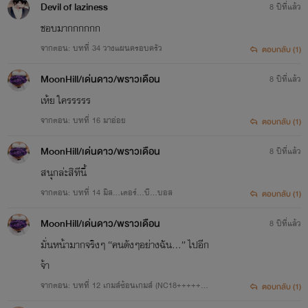
Devil of laziness
8 ปีที่แล้ว
GAME 18+++
ชอบมากกกกกก
แจ้งการอัพนิยายเรื่องนี้
Professional Sex (Special Game)................เกมส์ 18+ คลับสำหรับสาวๆ
จากตอน: บทที่ 34 วางแผนครอบครัว
ตอบกลับ (1)
MoonHill/เด่นดาว/พราวเดือน
8 ปีที่แล้ว
เห้ย ใครรรรร
ไรท์จะอัพตามเวลาที่ไรท์ว่างนะคะ บางวันอาจจะมาแค่ 1 ตอน
จากตอน: บทที่ 16 มาอ่อย
ตอบกลับ (1)
บางวันว่างหน่อยก็จะมา 2-3 ตอน บางวันไม่ว่างเลยก็ไม่ได้อัพนะ
MoonHill/เด่นดาว/พราวเดือน
8 ปีที่แล้ว
คะ เข้าใจไรท์เนอะ แต่ไรท์ก็จะปั่นให้มากที่สุดเท่าที่จะปั่นได้นะคะ
สนุกล่ะสิทีนี้
เพื่อความฟินของเหล่าแฟนๆทั้งหลาย
Joylada
จากตอน: บทที่ 14 มิส…เตอร์…บี…บอส
ตอบกลับ (1)
ปล.แต้งกิ้วสำหรับการกด Like กดแชร์ คอมเม้นกันนะคะ
MoonHill/เด่นดาว/พราวเดือน
8 ปีที่แล้ว
เขตอาถรรพ์/ดินแดนพิศวง - "โซแรน คฤหาสน์พิศวง"
มั่นหน้ามากจริงๆ “คนดังๆอย่างฉัน...” ไปอีก
ขอให้นิยายเรื่องนี้เป็นอีกหนึ่งเรื่องที่ได้นั่งอยู่ในหัวใจของทุกคนค่ะ
ถนนสีชมพู/ดินแดนมหัศจรรย์ - "Dreaming Boy ชายในฝัน"
จ้า
^^
(เข้าไปอ่านได้ในJoyladaนะคะ ^^)
จากตอน: บทที่ 12 เกมส์ซ้อนเกมส์ (NC18+++++++
ตอบกลับ (1)
+)