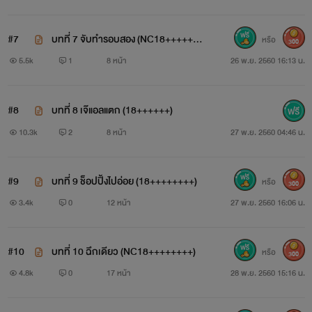
1. ผู้เล่น 1 ท่าน สามารถสมัครได้เพียง 1
#7
บทที่ 7 จับทำรอบสอง (NC18++++++
usernameเท่านั้น
หรือ
300
+)
5.5k
1
8 หน้า
26 พ.ย. 2560 16:13 น.
2. เมื่อเข้าเกมส์ ท่านสามารถเลือกเล่นเกมส์ ได้เพียง 1
กรุ๊ปเท่านั้น ซึ่งแต่ละ Group จะเรียงกันตามอักษร A-Z
#8
บทที่ 8 เจ๊แอลแตก (18++++++)
10.3k
2
8 หน้า
27 พ.ย. 2560 04:46 น.
3. ในแต่ละ Group คุณต้องเคลีย Mission ให้ครบทุก
ภารกิจ คุณถึงจะได้ออกจากกรุ๊ป แล้วเข้าเล่นเกมส์ในกรุ๊ปต่อไป
#9
บทที่ 9 ช็อปปิ้งไปอ่อย (18++++++++)
หรือ
ได้
300
3.4k
0
12 หน้า
27 พ.ย. 2560 16:06 น.
4. กรุ๊ป A-Z คุณสามารถเลือกเข้ากรุ๊ปไหนก็ได้ตามใจ
ชอบ และแต่ละกรุ๊ปจะมีภารกิจที่รออยู่แตกต่างกัน
#10
บทที่ 10 ฉึกเดียว (NC18++++++++)
หรือ
300
4.8k
0
17 หน้า
28 พ.ย. 2560 15:16 น.