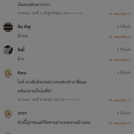
รักรีดทุกคนน๊ะจ๊ะ
เจ๊แอบแซบมากกกก
เข้ามา
จุ๊บๆ
จากตอน: บทที่ 2 เข้าสู่หน้าโฮม (18+++++++)
ตอบกลับ (1)
แต่ถ้าไม่...กดข้ามไปเลย
คิม คังจู
9 ปีที่แล้ว
#ภูษานารี
อ้าววว
ตอบกลับ (1)
ปล.อย่าหาสาระกับนิยายเรื่องนี้
ซิงมี่
9 ปีที่แล้ว
อ้าว...
ตอบกลับ (1)
#ภูษานารี
Kara
9 ปีที่แล้ว
ไรท์ เราเพิ่งสังเกตอ่ะว่าตรงช่วงท้ายๆชื่อแอ
ลดันกลายเป็นไอซี่อ่า
จากตอน: บทที่ 6 ห้องดำ (NC18+++++++)
ตอบกลับ (1)
วาวา
9 ปีที่แล้ว
ภูษานารี
ช่วงนี้ยุ่งๆคะแต่ก็ติดตามอ่านจนครบแล้วนะคะ
ตอบกลับ (1)
ภูษานารี