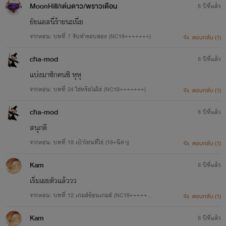
MoonHill/เด่นดาว/พราวเดือน
8 ปีที่แล้ว
ไรท์จะอัพสลับกันทั้งแนวจีนและแนวอื่นๆนะคะ
ยัยแอลนี่ร้ายนะเนี่ย
**********
ใครอ่านแนวไหนก็กดติดตามไว้แล้วรออ่านกันได้เลย!
จากตอน: บทที่ 7 จับทำรอบสอง (NC18+++++++)
ตอบกลับ (1)
^^
cha-mod
8 ปีที่แล้ว
แบ่งมาซักคนซิ หุหุ
ปล. เป็นไรท์สายมึน ชอบแต่งนิยายเป็นชีวิตจิตใจ
จากตอน: บทที่ 24 ใช่หรือไม่ใช่ (NC18+++++++)
ตอบกลับ (1)
คำเตือน : นิยายเรื่องนี้สร้างขึ้นเพื่อความหื่นกระหายของไรท์
อัพตามอารมณ์ของไรท์เอง(ปกติก็อัพทุกวัน)
cha-mod
8 ปีที่แล้ว
ล้วนๆ
ถ้าไม่ปกติ คือ...........ท้อมาก
สนุกดี
แต่ถ้านิยายยังมีนักอ่านรออ่านอยู่ แล้วเรียกร้องให้อัพต่อ ก็จะอัพต่อโดยเร็ว
ควรใช้วิจารณญาณในการอ่าน
จากตอน: บทที่ 18 เป้าไหนที่ใช่ (18+นิดๆ)
ตอบกลับ (1)
ไรท์บางทีก็มึนๆ บางทีก็มีอารมณ์ง้องแง้งบ้าง ตามประสาไรท์จอมซึน
Kam
8 ปีที่แล้ว
ตัวละคร,สถานที่,เนื้อเรื่อง เกิดขึ้นจากจินตนาการของไรท์
โปรดช่วยให้กำลังใจไรท์เยอะๆ
เริ่มเผยตัวแล้ววว
เป็นกำลังใจให้ไรท์ตัวน้อยๆ ได้มีกำลังใจแต่งนิยายต่อไปด้วยน๊ะจ๊ะ
ซึ่งไม่เกี่ยวข้องกับบุคคลจริง
จากตอน: บทที่ 12 เกมส์ซ้อนเกมส์ (NC18+++++++
ตอบกลับ (1)
+)
ทุกคอมเม้น ทุกวิว ทุกแรงสนับสนุน เป็นกำลังใจที่ดีของไรท์เน้อ
Kam
หากผู้ใดต้องการความหื่นกระหายเหมือนไรท์
8 ปีที่แล้ว