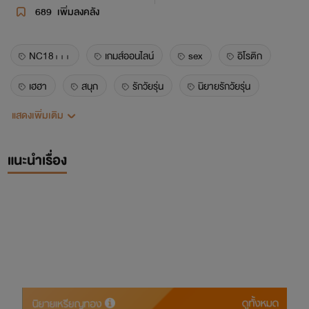
689
เพิ่มลงคลัง
NC18+++
เกมส์ออนไลน์
sex
อิโรติก
เฮฮา
สนุก
รักวัยรุ่น
นิยายรักวัยรุ่น
แสดงเพิ่มเติม
ธัญวลัย
แนะนำเรื่อง