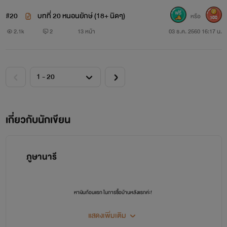
#20
บทที่ 20 หนอนยักษ์ (18+ นิดๆ)
หรือ
300
Professional Sex เกมส์เซ็กซ์ออนไลน์ที่สนุกที่สุดในโลก
2.1k
2
13 หน้า
03 ธ.ค. 2560 16:17 น.
เกี่ยวกับนักเขียน
ปกเก่า
ภูษานารี
หาเงินก้อนแรก ในการซื้อบ้านหลังแรกค่ะ!
ฝากทุกคนเป็นกำลังใจให้ไรท์ด้วยนะคะ ฮึบๆ # ขอให้สนุกกับนิยายค่ะ
แสดงเพิ่มเติม