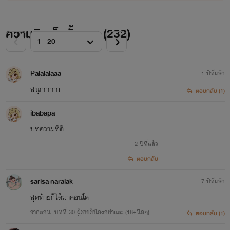
ตามที่หญิงสาวพวกนั้นบอก แล้ว….เบิกตากว้าง
4.Professional Se x [A] เกมส์ [X] ออนไลน์…..…..….NC18++++[จบแล้ว]
(แรนดี้)
5.Professional Se x [B]เกมส์ [X] ออนไลน์…..….........….NC18++++[จบแล้ว]
(เบบี้)
ความคิดเห็นทั้งหมด (
232
)
“โอ มาย กอตตตตตตตตตตตตตต”
6.Professional Se x [C]เกมส์ [X] ออนไลน์……….….NC18++++[จบแล้ว]
(ไอซี่)
7.Professional Se x [D]เกมส์ [X] ออนไลน์……….….NC18++++[จบแล้ว]
(แอล)
Palalalaaa
1 ปีที่แล้ว
8.Professional Se x [E]เกมส์ [X] ออนไลน์……...............….….NC18++++[จบแล้ว][
(เอ็นจอย)
เรื่องราวสนุกๆในกรุ๊ป D จะเป็นอย่างไร กดอ่านกันรัวๆ
สนุกกกกก
ตอบกลับ (1)
9.Professional Se x [F]เกมส์ [X] ออนไลน์……...............….….NC18++++[จบแล้ว]
(คอกเทล)
เลย!!!!!!!!!!!!!!!!
ibabapa
10.Love Boy เต๊าะนัก...รักให้เข็ด!!!!……..............…… NC18++++[จบแล้ว]
อย่าลืมคอมเม้น กดLike กดแชร์เป็นกำลังใจให้ไรท์ด้วยนะคะ
บทความที่ดี
2 ปีที่แล้ว
11.Professional Se x [Zero]เกมส์ [X] ออนไลน์……...............….….NC18++++
[NEW!]
ตอบกลับ
#ภูษานารี
sarisa naralak
7 ปีที่แล้ว
สุดท้ายก็ได้มาคอนโด
จากตอน: บทที่ 30 ผู้ชายข้าใครอย่าแตะ (18+นิดๆ)
ตอบกลับ (1)