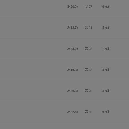
20.3k
27
6 หน้า
อดเพราะการงานที่เป็นลูกน้องคนสนิทของซิลเวอร์ เจ้านายที่เราจงรักภั
ที
18.7k
31
5 หน้า
]
28.2k
32
7 หน้า
19.3k
13
5 หน้า
36.3k
29
5 หน้า
22.8k
19
6 หน้า