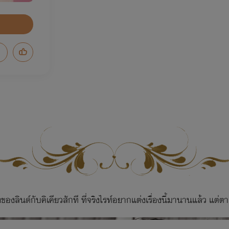
ื่องของลินด์กับคิเคียวสักที ที่จริงไรท์อยากแต่งเรื่องนี้มานานแล้ว แต