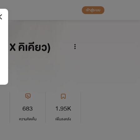
เข้าสู่ระบบ
์ X คิเคียว)
683
1.95K
ความคิดเห็น
เพิ่มลงคลัง