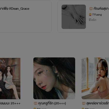
มาเฟีย #Dean_Grace
ทัณฑ์อสุรา
T'Fueng
อีโรติก
คิเคียวตอนโตแล้วจ้า
เมียผมนะ 25+++
คุณครูที่รัก (20+++)
สุดหล่อขาช่วยรั