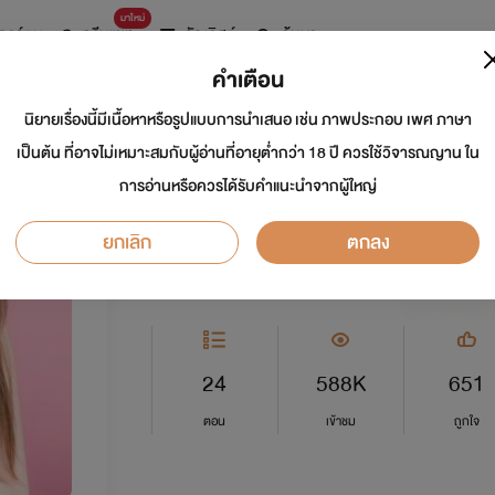
มาใหม่
การ์ตูน
ดรีมแชท
ธัญลิสต์
ค้นหา
คำเตือน
นิยายเรื่องนี้มีเนื้อหาหรือรูปแบบการนำเสนอ เช่น ภาพประกอบ เพศ ภาษา
สัญญาต้องห้าม (ลินด
เป็นต้น ที่อาจไม่เหมาะสมกับผู้อ่านที่อายุต่ำกว่า 18 ปี ควรใช้วิจารณญาน ใน
การอ่านหรือควรได้รับคำแนะนำจากผู้ใหญ่
นักเขียน:
T'Fueng
ยกเลิก
ตกลง
อีโรติก
0.0
24
588K
651
ตอน
เข้าชม
ถูกใจ