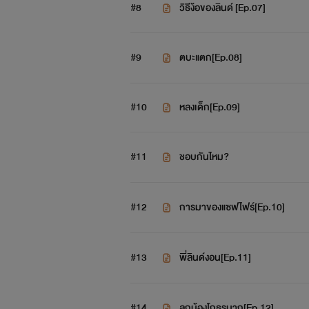
#8
วิธีง้อของลินด์ [Ep.07]
#9
ตบะแตก[Ep.08]
#10
หลงเด็ก[Ep.09]
#11
ชอบกันไหม?
#12
การมาของแซฟไฟร์[Ep.10]
#13
พี่ลินด์งอน[Ep.11]
#14
ลูกน้องโกธรมาก[Ep.12]