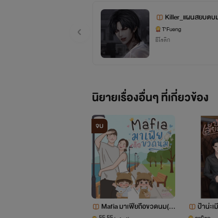
Killer_แผนสยบตบ
T'Fueng
อีโรติก
นิยายเรื่องอื่นๆ ที่เกี่ยวข้อง
จบ
Mafia มาเฟียถือขวดนม(ม
ป้าน่ะ