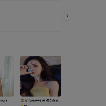
เด
T'Fu
อีโรติก
กหนูที
อาณัติมัจจุราช R25 (โหด รุ
Forbidden Love รักต้องห