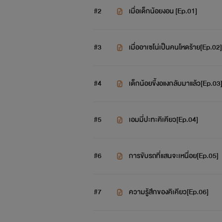
#2
เมื่อเด็กน้อยงอน [Ep.01]
ลินด์ หนุ่มวัย 43 ปี ที่ยังครองโสดมาตล
#3
เมื่ออาเซโน่เป็นคนโหดร้าย[Ep.02]
#4
เด็กน้อยขี้งอแงกลับมาแล้ว[Ep.03
#5
เอมมี่ปะทะคิเคียว[Ep.04]
#6
การขับรถที่แสนจะเหนื่อย[Ep.05]
#7
ความรู้สึกของคิเคียว[Ep.06]