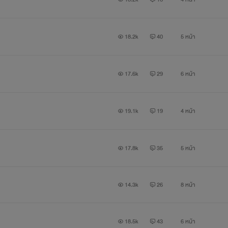
วน้อยตัวน้อย ของซิลเวอร์และคายุ เด็กสาวที่ได้ใบหน้าของแม่มาเต็มๆ น
18.2k
40
5 หน้า
17.6k
29
6 หน้า
19.1k
19
4 หน้า
17.8k
35
5 หน้า
14.3k
26
8 หน้า
18.5k
43
6 หน้า