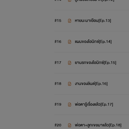
คิเคียว ลูกสาวตั
#15
หายนะมาเยือน[Ep.13]
#16
แผนของโอนิกซ์[Ep.14]
#17
ยานรกของโอนิกซ์[Ep.15]
#18
งานของลินด์[Ep.16]
#19
พ่อตารู้เรื่องแล้ว[Ep.17]
#20
พ่อตา+ลูกเขยมาแล้ว[Ep.18]