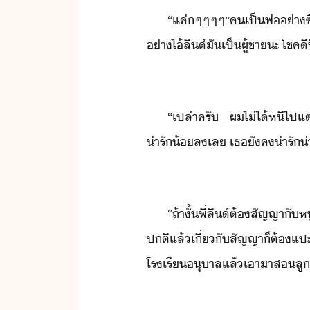
“​แค่​ๆ​ๆ​ๆ​ๆ​”​ค​เป็​พ่​่า​ซ
่า​ไ้​ลิ​์​ั​เป็​ผู้ชา​ะ​ ​โชคี
“​เปล่า​ครั​ ​ผ​ไ่ไ้​หี​ไป​แ
่ารั​้ล​เล​ ​เธ​ัค​่ารั
“​ถ้า​ั้​พี่​ลิ​์​ต้​สัญญา​ั​
​ปติ​แล้​เี่ั​สัญญา​็​ต้​แ
โรเรีุาล​แล้​เา​าส​ลู​้