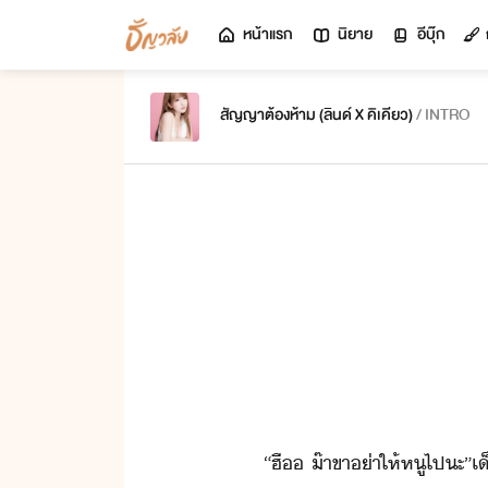
หน้าแรก
นิยาย
อีบุ๊ก
สัญญาต้องห้าม (ลินด์ X คิเคียว)
/ INTRO
“​ฮื​ ​๊า​ขา​่า​ให้​หู​ไป​ะ​