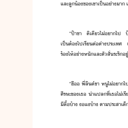
และ​ลู้​ข​เขา​เป็่าา​ ​เ
“ป​๊า​ขา​ ​คิ​เคี​ไ่​า​ไป​ ป​๊
เป็ต้​ไป​เรีต่​ต่าประเทศ​ ​และ​ไป
ร้ไห้​่าหั​และ​ตัสั่​ระริ​ู
“​ฮื​ ​พี่​ลิ​์​ขา​ ​หู​ไ่​า
ศีรษะ​ข​เธ​ ​่าแปล​ที่​เธ​ไ่​เรี
ีื​้​​้า​ ​แ​้า​ ​ตาประสา​เ็