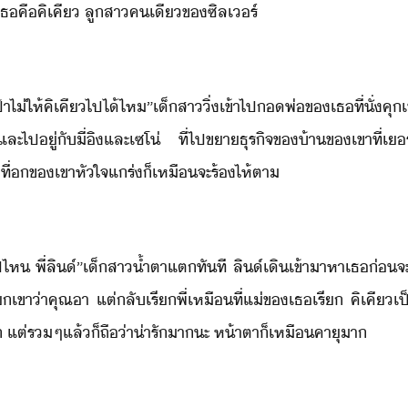
ธ​คื​คิ​เคี​ ​ลูสา​คเี​ข​ซิลเร์
า​ไ่​ให้​คิ​เคี​ไป​ไ้​ไห​”​เ็สา​ิ่​เข้าไป​​พ่​ข​เธ​ที่ั่​คุเ
​ู่​ั​ี่​ิ​และ​เซ​โ​่​ ​ที่​ไป​ขา​ธุริจ​ข​้า​ข​เขา​ที่​เ
่​ที่​​ข​เขา​หัใจ​แร่​็​เหื​จะ​ร้ไห้​ตา
​ไป​ไห​ ​พี่​ลิ​์​”​เ็สา​้ำตา​แต​ทัที​ ​ลิ​์​เิ​เข้าา​หา​เธ​่
​เขา​่า​คุณา​ ​แต่ลั​เรี​พี่​เหื​ที่​แ่​ข​เธ​เรี​ ​คิ​เคี​เป
​ ​แต่​ร​ๆ​แล้็​ถื่า​่ารั​า​ะ​ ​ห้าตา​็​เหื​คาุ​า