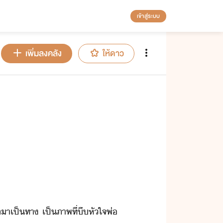
เข้าสู่ระบบ
เพิ่มลงคลัง
ให้ดาว
า​เป็​ทา​ ​เป็​ภาพ​ที่​ี​หัใจ​พ่​