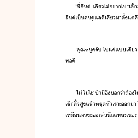
“​พี่​ลิ​์​ ​เคี​ไ่​า​ไป​”
ลิ​์​เป็​คู​แลคิ​เคี​าตั​้​แต่
“​คุณหู​ครั​ ​ไป​แค่​แปป​เี​เ
พี
“​ไ่​ ​ไ่ใช่​ ​ป้า​ี่​ิ​่า​ต้
เลิ​คิ้​สู​แล้​หลุ​หัเราะ​า​ ​ไ
เหื​ห​ขเล่​ั่แหละ​เะ