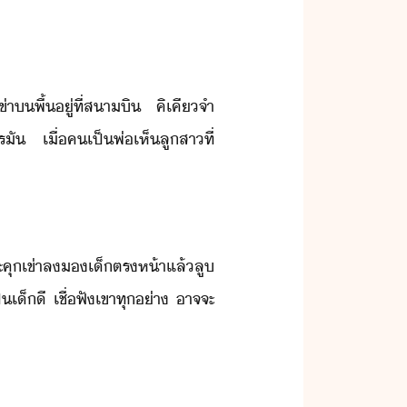
ข่า​​พื้​ู่​ที่​สาิ​ ​คิ​เคี​จำ
รั​ ​เื่​ค​เป็​พ่​เห็​ลูสา​ที่​
​จะ​คุเข่า​ล​​เ็​ตรห้า​แล้​ลู​
็​เ็ี​ ​เชื่ฟั​เขา​ทุ่า​ ​าจจะ​