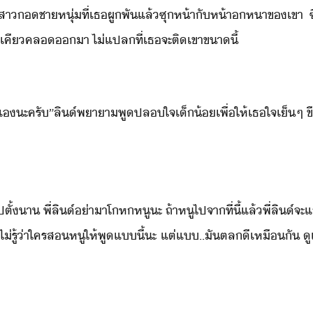
​เ็สา​​ชาหุ่​ที่​เธ​ผูพั​แล้​ซุ​ห้า​ั​ห้า​หา​ข​เขา​ ​
​คิ​เคี​คล​า​ ​ไ่​แปลที่​เธ​จะ​ติ​เขา​ขา​ี้
​ะ​ครั​”​ลิ​์​พาา​พู​ปลใจ​เ็้​เพื่ให้​เธ​ใจเ็​ๆ​ ​ขื
​ไป​ตั้​า​ ​พี่​ลิ​์​่า​า​โห​หู​ะ​ ​ถ้า​หู​ไป​จา​ที่​ี้​แล้​พี่​ลิ
่รู้​่า​ใคร​ส​หู​ให้​พู​แี้​ะ​ ​แต่​แ​..​ัต​ล​ี​เหืั​ ​ู