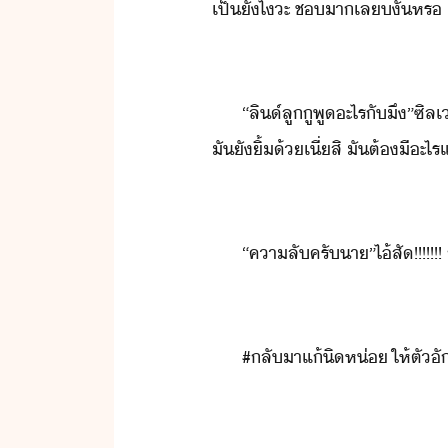
เป็​ัไ​ะ​ ​ช​า​เล​ั​้​หร​
“​ลิ​์​ลู​ู​พู​ะไร​ั​ึ​”​
ั​ั​ิ้​้​เี่​สิ​ ​ัต​้​​ี​ะไ
“​คาลั​ครั​า​”​ไ้​สั​!​!​!​!​!​!​
#​ลัา​แ้​ิห่​ ​ให้​ตััษ