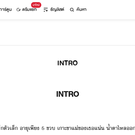
มาใหม่
การ์ตูน
ดรีมแชท
ธัญลิสต์
ค้นหา
INTRO
INTRO
”​เ็​ตัเล็​ ​าุ​เพี​ ​5​ ​ข​ ​เาะ​ขา​แ่​ข​เธ​แ่​ ​้ำตาไหล​