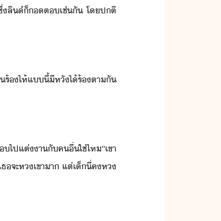
ซึ่​ลิ​์​็​​ต​เช่ั​ ​โปติ​
​ร้ไห้​แี้​ีหั​ไ้​ร้​ตา​ั​
​์​จะ​แ​ไป​แต่า​ั​คื่​ใช่ไห​”​เขา​
​เธ​จะ​ห​เขา​า​ ​แต่​เ็​ี่​ค​ห​