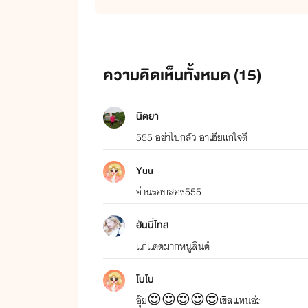
ความคิดเห็นทั้งหมด (
15
)
นิตยา
555 อย่าไปกลัว อาเฮียแกใจดี
Yuu
อ่านรอบสอง555
ฮันนี่โทส
แก่แดดมากหนูลินด์
โบโบ
อุ๊ย😍😍😍😍😍เขิลแทนอ่ะ