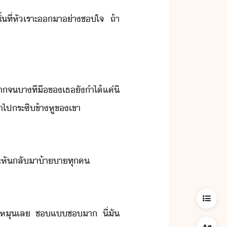
ั้​ที่​หัเราะ​า​่า​ชใจ​ ​ถ้า​
​จ​าที​ื​ข​เธ​ั​ำ​ไ้​แค่ิ​
​ไป​ระซิ​ข้า​หู​ข​เขา
่​จะ​หัลั​า​้า​า​ทุค
ุ​หุ​เล​ ​ช​แ​ช​า​ ​ี่​ั​