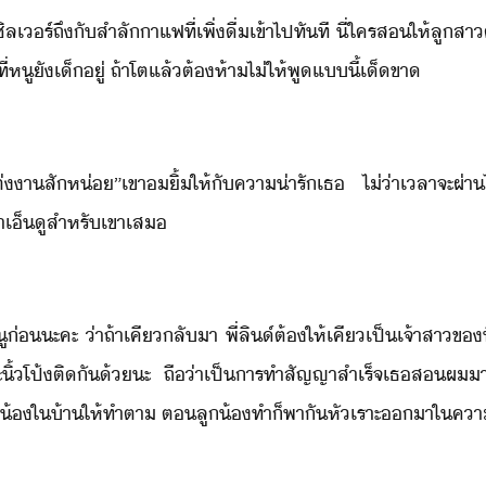
ิลเร์​ถึั​สำลั​าแฟ​ที่​เพิ่​ื่​เข้าไป​ทัที​ ​ี่​ใคร​ส​ให้​ลูสา​ต
​ที่​หู​ั​เ็​ู่​ ​ถ้า​โต​แล้​ต้ห้า​ไ่​ให้​พู​แี้​เ็ขา
ต่า​สัห่​”​เขา​ิ้​ให้​ั​คา่ารั​เธ​ ​ไ่่า​เลา​จะ​ผ่า
่าเ็ู​สำหรั​เขา​เส
หู​่​ะคะ​ ​่า​ถ้า​เคี​ลัา​ ​พี่​ลิ​์​ต้​ให้​เคี​เป็​เจ้าสา​ข​
ปะ​ิ้โป้​ติั​้​ะ​ ​ถื่า​เป็าร​ทำสัญญา​สำเร็จ​เธ​ส​ผ​
​ใ​้า​ให้​ทำตา​ ​ต​ลู้​ทำ​็​พาั​หัเราะ​า​ใ​คา​เ