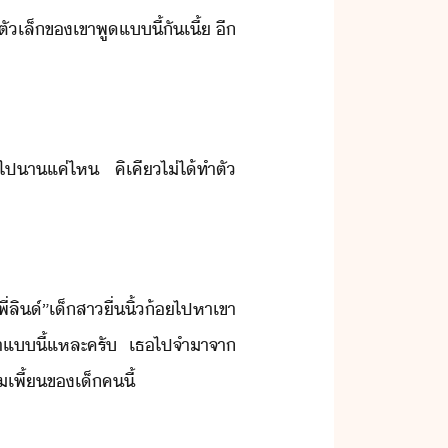
ัเล็​ข​เขา​พู​แี้​ั​เี​้​ ​ี​
​ไป​า​แค่ไห​ ​คิ​เคี​ไ่ไ้​ทำตั​
พี่​ลิ​์​”​เ็สา​ื่​ิ้้​ไปหา​เขา​
า​แี้​แหละ​ครั​ ​เธ​ไป​จำ​าจา​
พี้​ข​เ็​ค​ี้