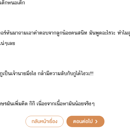
 ​เ็​ห​เ็
ซิลเร์​หัา​ถา​เา​คำต​จา​ลู้​คสิท​ ​ั​พู​ะไร​ะ​ ​ทำไ​ลู
ร​แ่ๆ​เล
!​ ​ู​เป็​เจ้าา​ึ​ไ​ ​ล้าี​คาลั​ั​ู​ไ้​ไ​ะ​!​!​!
ร​ั​เพิ่​คิ​ ​ิิ​ ​เื่จา​เื้หา​ั​้​จริๆ
กลับหน้าเรื่อง
ตอนต่อไป