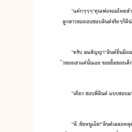
“​แค่​ๆ​ๆ​ๆ​”​คุณพ่​จ​โห​สำลั
ลูสา​ข​เธ​ช​ลิ​์​จริๆ​็ี​่ะ​
“​ครั​ ​ผ​สัญญา​”​ลิ​์​ื่ื
้​ข​เขา​แค่ั้​เ​ ​ริ้​ข​
“​เคี​ ​ช​พี่​ลิ​์​ ​แ​ช​า
“​หึ​..ั​หู​เ๊​!​”​ลิ​์​เผล