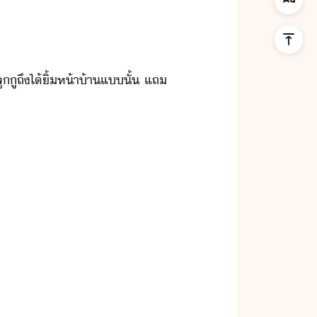
​ู​ถึ​ไ้​ิ้​ห้า้า​แ​ั้​ ​แถ​