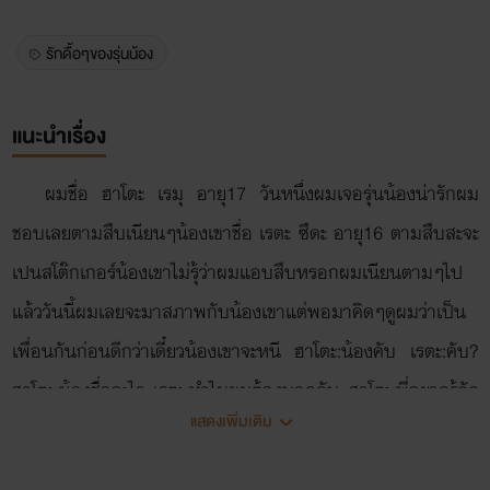
รักดื้อๆของรุ่นน้อง
แนะนำเรื่อง
ผมชื่อ ฮาโตะ เรมุ อายุ17 วันหนึ่งผมเจอรุ่นน้องน่ารักผม
ชอบเลยตามสืบเนียนๆน้องเขาชื่อ เรตะ ซึดะ อายุ16 ตามสืบสะจะ
เปนสโต๊กเกอร์น้องเขาไม่รุ้ว่าผมแอบสืบหรอกผมเนียนตามๆไป
แล้ววันนี้ผมเลยจะมาสภาพกับน้องเขาแต่พอมาคิดๆดูผมว่าเป็น
เพื่อนกันก่อนดีกว่าเดี๋ยวน้องเขาจะหนี ฮาโตะ:น้องคับ เรตะ:คับ?
ฮาโตะ:น้องชื่ออะไร เรตะ:ทำไมผมต้องบอกคับ ฮาโตะ:พี่อยากรุ้จัก
แสดงเพิ่มเติม
คับน้องเห็นน้องดูเป็นมิตร เรตะ: ....อยากรุ้จักผมเนี่ยนะแปลกจัง
นะคับงั้นคุณก้บอกชื่อกับผมก่อนสิคับ ฮาโตะ:โอเคชื่อฮาโตะ เรมุ