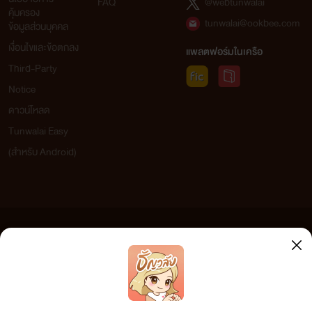
ใส่ภายในก้นของเรตะสุดยอดเลยเรตะ เรตะ:รุ่นพี่บ้าที่สุด ฮาโตะจุ๊บ
FAQ
@webtunwalai
คุ้มครอง
tunwalai@ookbee.com
แก้มเรตะปะใส่เสื้อกัน เรตะ:ผมรุ้ไม่ต้องบอกใส่เสื้อหยิบกางเกงขึ้น
ข้อมูลส่วนบุคคล
เงื่อนไขและข้อตกลง
มาใส่ ฮาโตะ:ใส่เสื้อเรตะจิงๆแล้วฉันชอบเธอฉันกลัวเธอไม่ชอบฉัน
แพลตฟอร์มในเครือ
Third-Party
ฉันเลยเข้ามาทักอยากรุ้จักเรตะให้มาก เรตะ:รุ่นพี่...ก้ไม่บอกผม
Notice
จัได้เก็บไปคิดแต่นี่ลากผมมาเยแถมผมก้เป็นผ.ชไม่ใช่เกย์- -!! ฮา
ดาวน์โหลด
โตะ:ค่าบเรตะจุ๊บแก้มแล้วคำตอบละ เรตะ:ผะ....ผมยังตอบไม่ได้ขอ
Tunwalai Easy
คิดก่อนผมโดนแบบนี้เจ็บก้นชะมัดทำเบาๆไม่เป็นรึไงเนี่ยรุ่นพี่บ้า
(สำหรับ Android)
ฮาโตะ:แม้ๆก้เรตะน่านักน่าฟัดนิแถมเสียงครางก้ยั่วเร้าใจสุดๆ
เรตะ:รุ่นพี่บ้า!!!หยุดพูดเลยน้าาาาาาาาาาาาาาาไม่ยุติธร
มมมมมมมม ฮาโตะ:ค่าบบที่รัก เรตะ:-///-
ข้อความที่ท่านได้อ่านจากเว็บไซต์นี้เกิดจากการเขียนโดยสาธารณชนและเผยแพร่โดยอัตโนมัติ ผู้ดูแล
เว็บไซต์แห่งนี้ไม่ได้เห็นด้วยและไม่ขอรับผิดชอบต่อข้อความใดๆ ทั้งสิ้น ดังนั้นผู้อ่านทุกท่านโปรดใช้
วิจารณญาณในการกลั่นกรองด้วยตนเอง และหากท่านพบข้อความใดๆ ที่ขัดต่อกฎหมายและศีลธรรม
กรุณาแจ้งมาที่ tunwalai@ookbee.com เพื่อทีมงานจะได้ดำเนินการในทันที ทั้งนี้ ทางเว็บไซต์ขอสงวน
ลิขสิทธิ์ตามพระราชบัญญัติลิขสิทธิ์ (ฉบับเพิ่มเติม) พ.ศ.2558