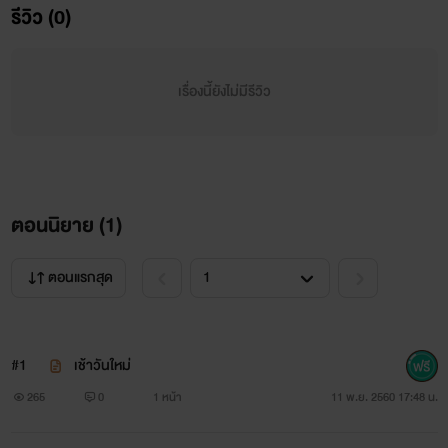
รีวิว (0)
อายุ17 เรตะ:ผมเรตะ ซึดะ อายุ16คับ ฮาโตะ:อ้อเรตะจังชื่อน่ารักดี
เรตะ: !!?เรตะจังอย่าเรียกแบบนั้นคับมันคงไม่เข้ากับผม ฮาโตะ:เอา
น่าๆ กริ้งงง!!! เรตะ:เสียงออดดังแล้วผมขอตัวคับ ฮาโตะ:เฮ้ๆเดี๋ยว
เรื่องนี้ยังไม่มีรีวิว
สิพวกเราโดดก้ได้ฉันเป็นลูกผ.อ เรตะ:เป็นลูกผ.อก้ทำตัวดีๆสิคับ
เดี๋ยวก้เสียชื่อลูกผ.อหรอกคับวิ่งไปที่บันได ฮาโตะ:เรตะ!!แค่วันนี้ก้
ได้//วิ่งไปคว้ามือเรตะ เรตะ:หืม!? ฮาโตะ:แค่วันนี้นะขอละ//อุ้มเรตะ
ตอนนิยาย (
1
)
ใส่บา เรตะ:!!!ระ...รุ่นพี่ฮาโตะ==)!!ปล่อยผม ฮาโตะ:แบกเรตะขึ้น
บา//ตัวเบาจังนะ เรตะ:!!!รุ่นพี่ผมต้องเข้าเรียนนะคับ ฮาโตะ:แบกเร
ตอนแรกสุด
ตะขึ้นดาดฟ้า เรตะ:รุ่นพี่!!//ดิ้นๆๆเอามือทุบหลังฮาโตะ ฮาโตะ:อยู่
นิ่งๆ//วางเรตะลงพิงกับกำแพงเอาแขนซ้ายวางบนกำแพงห้ามหนี
#1
เช้าวันใหม่
เรตะ:รุ่นพี่!!จะทำอะไรน่ะ ฮาโตะ: ....ยืนหน้าไปจุ๊บแก้มเรตะ
265
0
1 หน้า
11 พ.ย. 2560 17:48 น.
เรตะ:รุ่นพี่ทำอะไรเนี่ย!!!ผมเป็นผ.ชนะ//หน้าแดง+ทำตัวไม่ถูก ฮา