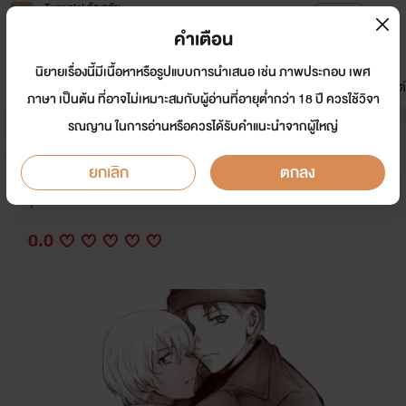
Tunwalai ธัญวลัย
เปิดแอป
เพื่อประสบการณ์ที่ดีกว่าบนมือถือ
คำเตือน
เข้าสู่ระบบ
นิยายเรื่องนี้มีเนื้อหาหรือรูปแบบการนำเสนอ เช่น ภาพประกอบ เพศ
มาใหม่
หน้าแรก
นิยาย
อีบุ๊ก
การ์ตูน
ดรีมแชท
ธัญลิสต์
ภาษา เป็นต้น ที่อาจไม่เหมาะสมกับผู้อ่านที่อายุต่ำกว่า 18 ปี ควรใช้วิจา
รณญาน ในการอ่านหรือควรได้รับคำแนะนำจากผู้ใหญ่
รักดื้อๆของรุ่นน้อง
ยกเลิก
ตกลง
นักเขียน:
พลอยไพลิน
Y
0.0