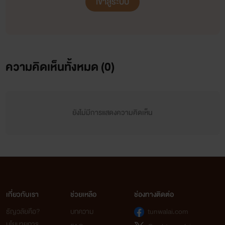
เข้าสู่ระบบ
พรวด!! ฮาโตะ:หยิบเจลมาเทใส่มือและก้นของเรตะ เรตะ:ระ...รุ่น
พี่!!!? ฮาโตะ:เอานิ้วใส่เข้าไปในก้นของเรตะและเล่นกับก้นของเรตะ
เรตะ:อ่ะ...อึก..มันรุ้สึกแปลกนะเฟ้ยยรุ่นพี่บ้า ฮาโตะ:ถ้าเธอพูดจา
ไม่น่ารักฉันจะทำสัก10รอบ เรตะ:รุ่นพี่ผะ...ผมขอโทดคับ
ความคิดเห็นทั้งหมด (
0
)
อ่ะอ๊าาาอ่ะๆๆอื้อ~~ ฮาโตะ:เสียงครางเธอมันยั่วจิงๆเลยนะเรตะ//ใช้
นิ้วที่2เล่นอย่างมันจนน้ำเรตะแตก เรตะ:หมดแรงแฮ่ก เเฮ่ก ฮา
ยังไม่มีการแสดงความคิดเห็น
โตะ:ยังไม่จบหรอกเอาแกนกายยัดใส่ที่ก้นของเรตะช้าๆ
เรตะ:พะ...พี่ฮาโตะ!!พะ....พอเถอะมันจุก ฮาโตะ:ก้มจูบ+ขยับช้าๆ
เรตะ:อื้อ~~~!!! จะ...จุกคับรุ่นพี่งื้ออ ฮาโตะ:เริ่มขยับถี่ๆและแรง
ขึ้น//จับก้นเรตะขึ้นเอาหลังเรตะไปพิงกำแพง เรตะ:รุ่นพี่ผะ...ผม
ไม่ไหวแล้ว ฮาโตะ:อีดนิดนะเรตะ เรตะ:รุ่นพี่ผมจะออกแล้วอ๊ะอ๊าาาา
เกี่ยวกับเรา
ช่วยเหลือ
ช่องทางติดต่อ
ฮาโตะ:เริ่มขยับเร็วและรัวขึ้น เรตะ:อื้ออ่ะอ๊าาอ๊ะๆอ๊าาา ฮาโตะ:แตก
ธัญวลัยคือ?
บทความ
tunwalai.com
นโยบายการ