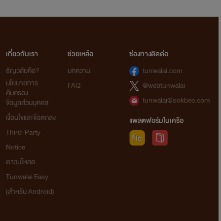
เกี่ยวกับเรา
ช่วยเหลือ
ช่องทางติดต่อ
ธัญวลัยคือ?
บทความ
tunwalai.com
นโยบายการ
FAQ
@webtunwalai
คุ้มครอง
tunwalai@ookbee.com
ข้อมูลส่วนบุคคล
เงื่อนไขและข้อตกลง
แพลตฟอร์มในเครือ
Third-Party
Notice
ดาวน์โหลด
Tunwalai Easy
(สำหรับ Android)