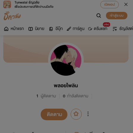
Tunwalai ธัญวลัย
เปิดแอป
เพื่อประสบการณ์ที่ดีกว่าบนมือถือ
เข้าสู่ระบบ
มาใหม่
หน้าแรก
นิยาย
อีบุ๊ก
การ์ตูน
ดรีมแชท
ธัญลิสต์
พลอยไพลิน
1
ผู้ติดตาม
0
กำลังติดตาม
ติดตาม