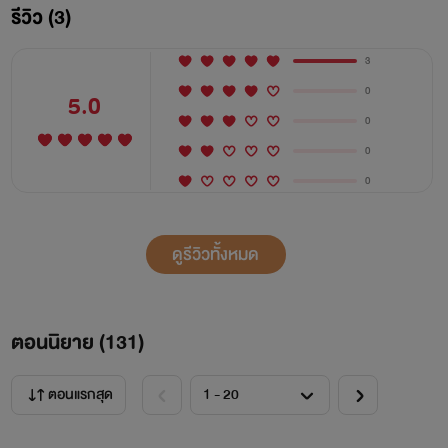
รีวิว (3)
รอด !!!
3
0
5.0
มาร่วมผจญภัยไปกับวัลลภและผองเพื่อนด้วยกันนะครับ
0
0
0
นิยายเรื่องนี้เป็นแนวผจญภัยและทำสวนแบบแฟนตาซีนะ
ดูรีวิวทั้งหมด
ครับ
เรื่องนี้แต่งเป็นเรื่องแรกยังไงก็เป็นกำลังใจให้ด้วยครับ
ตอนนิยาย (
131
)
ตอนแรกสุด
ใครมีข้อติชมใดใดก็แจ้งได้ครับ จะพยายามเขียนแต่ละบทให้
ยาว และออกให้ไว เอาใจผู้อ่านครับ อิอิ