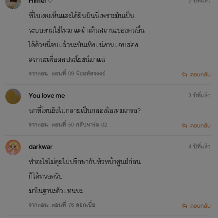
Himei♡
2 ปีที่แล้ว
ที่ใบเตยเห็นและได้ยินมินนี่เพราะมันเป็น
ระบบตามใช่ไหม แต่ถ้าเห็นสถานะของคนอื่น
ได้ด้วยนี่จบแล้วนะบันเทิงแน่งานแอบส่อง
สถานะเพื่อผลประโยชน์มาแน่
จากตอน: ตอนที่ 09 พืชมหัศจรรย์
ตอบกลับ
You love me
3 ปีที่แล้ว
นกที่โดนยิงไม่กลายเป็นกล่องไอเทมเกรอ?
จากตอน: ตอนที่ 50 กลับฟาร์ม​ 02
ตอบกลับ
darkwar
4 ปีที่แล้ว
ทำอะไรไม่คุยไม่ปรึกษากับหัวหน้าศูนย์ก่อน
ก็ได้หรอครับ
มาในฐานะตัวแทนนะ
จากตอน: ตอนที่ 76 ดอกเบี้ย
ตอบกลับ