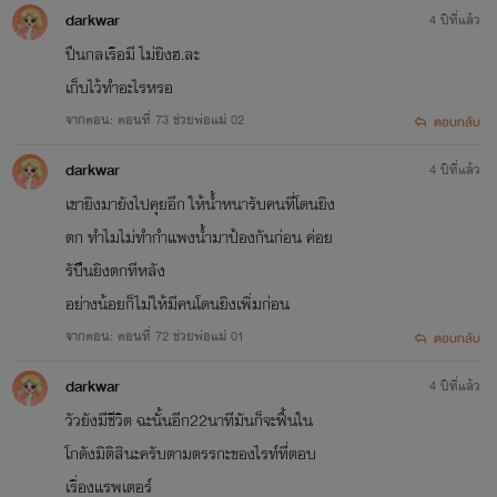
darkwar
4 ปีที่แล้ว
ปืนกลเรือมี ไม่ยิงฮ.ละ
เก็บไว้ทำอะไรหรอ
จากตอน: ตอนที่ 73 ช่วยพ่อแม่ 02
ตอบกลับ
darkwar
4 ปีที่แล้ว
เขายิงมายังไปคุยอีก ให้น้ำหนารับคนที่โดนยิง
ตก ทำไมไม่ทำกำแพงน้ำมาป้องกันก่อน ค่อย
รับึึนยิงตกทีหลัง
อย่างน้อยก็ไม่ให้มีคนโดนยิงเพิ่มก่อน
จากตอน: ตอนที่ 72 ช่วยพ่อแม่ 01
ตอบกลับ
darkwar
4 ปีที่แล้ว
วัวยังมีชีวิต ฉะนั้นอีก22นาทีมันก็จะฟื้นใน
โกดังมิติสินะครับตามตรรกะของไรท์ที่ตอบ
เรื่องแรพเตอร์