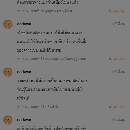
ต้องการอาหารแปลว่าเสบียงไม่พอแล้ว
จากตอน: ตอนที่ 56 มุ่งสู่​ซานฟรานซิสโก​
ตอบกลับ
darkwar
4 ปีที่แล้ว
ทำงงคือคิดยิงบางสลบ ทำไมไม่รมยาสลบ
แทนแล้วให้กินยารักษาเอาอีกอย่าง คนอื่นซื้อ
ของจากระบบเองไม่เป็นหรอ
จากตอน: ตอนที่ 54 แผนคืนความเป็นคนสู่ผู้อพยพ
ตอบกลับ
darkwar
4 ปีที่แล้ว
ว่าแต่ซากนกไม่กลายเป็นกล่องหรอสัตว์กลาย
พันธุ์นี่นา ส่วนเมกะลาเนียไม่กลายพันธุ์ยัง
เข้าใจได้
จากตอน: ตอนที่ 49 กลับฟาร์ม​
ตอบกลับ
darkwar
4 ปีที่แล้ว
ขอค้านนิดนึงครับไรท์1.เวโรซีแรพเตอร์มีจริง