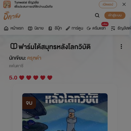
Tunwalai ธัญวลัย
เปิดแอป
เพื่อประสบการณ์ที่ดีกว่าบนมือถือ
เข้าสู่ระบบ
มาใหม่
หน้าแรก
นิยาย
อีบุ๊ก
การ์ตูน
ดรีมแชท
ธัญลิสต์
ฟาร์มใต้สมุทรหลังโลกวิบัติ
นักเขียน:
ครุฑดำ
แฟนตาซี
5.0
จบ