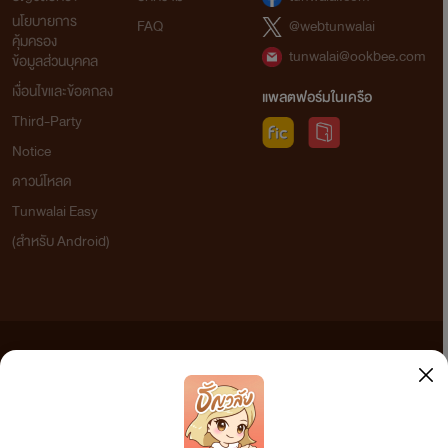
นโยบายการ
FAQ
@webtunwalai
คุ้มครอง
tunwalai@ookbee.com
ข้อมูลส่วนบุคคล
เงื่อนไขและข้อตกลง
แพลตฟอร์มในเครือ
Third-Party
Notice
ดาวน์โหลด
Tunwalai Easy
(สำหรับ Android)
ข้อความที่ท่านได้อ่านจากเว็บไซต์นี้เกิดจากการเขียนโดยสาธารณชนและเผยแพร่โดยอัตโนมัติ ผู้ดูแล
เว็บไซต์แห่งนี้ไม่ได้เห็นด้วยและไม่ขอรับผิดชอบต่อข้อความใดๆ ทั้งสิ้น ดังนั้นผู้อ่านทุกท่านโปรดใช้
วิจารณญาณในการกลั่นกรองด้วยตนเอง และหากท่านพบข้อความใดๆ ที่ขัดต่อกฎหมายและศีลธรรม
กรุณาแจ้งมาที่ tunwalai@ookbee.com เพื่อทีมงานจะได้ดำเนินการในทันที ทั้งนี้ ทางเว็บไซต์ขอสงวน
ลิขสิทธิ์ตามพระราชบัญญัติลิขสิทธิ์ (ฉบับเพิ่มเติม) พ.ศ.2558