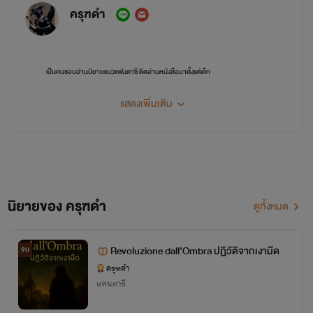
ครุฑดำ
เป็นคนชอบอ่านนิยายแนวแฟนตาซี ติดอ่านหนังสือมาตั้งแต่เด็ก
ประมาณว่าแม่เลี้ยงด้วยหนังสือแทนข้าว 555
แสดงเพิ่มเติม
มีความฝันมาตั้งแต่เด็กว่าอยากจะเป็นนักเขียนกับเขาบ้าง แต่ไม่มีความสามารถที่จะเริ่มได้เลย
T_T
นิยายของ ครุฑดำ
ดูทั้งหมด
ปัจจุบันผมอายุ 26 ทำงานอยู่บ้าน ว่างๆ ก็อ่านหนังสือ ททำให้อารมณ์อยากเขียนยิ่งมีขึ้นทุก
วัน
Revoluzione dall’Ombra ปฏิวัติจากเงามืด​
จบ
ครุฑดำ
ถึงก่อนหน้านี้จะเขียนเขียนคู่มือเชิงวิชาการไปแล้ว และเขียนบทความลงเว็บบ้าง ลงนิตยสาร
แฟนตาซี
บ้าง