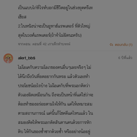
เป็นแบบไก่ที่ไรท์บอกมีชีวิตอยู่ในช่วงยุคครีเท
เชียส
2.ในหนังน่าจะเป็นยูทาฮ์แรพเตอร์ ที่ตัวใหญ่
สุดในวงศ์แรพเตอร์(ถ้าจำไม่ผิดนะครับ)
จากตอน: ตอนที่ 42 เกาะดึกดำบรรพ์
ตอบกลับ (1)
alert_bbร
6 ปีที่แล้ว
ไม่โอเคกับความโลภของคนอื่นๆเลยจริงๆ ไม่
ได้นึกถึงวันที่อดอยากกันหรอ แล้วตัวเองทำ
ประโยชน์อะไรบ้าง ไม่โอเคกับที่พระเอกคิดว่า
ตัวเองผิดเหมือนกัน ถึงจะเป็นหน้าที่แต่ใช่ว่าจะ
ต้องทำของอร่อยตามใจให้กิน แค่ให้เหมาะสม
ตามสถานการณ์ แค่นั้นก็โชคดีแค่ไหนแล้ว ใน
สมองคิดให้พระเอกดัดสันดานคนด้วยการหัก
ดิบ ให้กินของซํ้าซากด้วยซํ้า หรืออย่างน้อยขู่