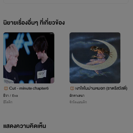
แต่เขียนนิยายที่ต้องใช้จินตนาการแบบจัดเต็ม ผสมความรู้พอสมควรก็ทำให้ยากกว่าที่คิดไว้
เยอะ
นิยายเรื่องอื่นๆ ที่เกี่ยวข้อง
แต่ยังไงผมก็จะพยายามเขียนให้ดีที่สุด และฝากติดตามผลงานกันด้วยนะครับ มีอะไรแนะนำก็
แจ้งได้เลยครับ
ปล.อยากให้ธัญวลัยเอา "อดนะจ๊ะ" ออกไปจากวงล้อ ผมละเกลียดมันจริงๆ
Cut - minute chapter6
เงาใจในม่านหมอก (ราตรีสวัสดิ์)
อีวา / Eva
มักดาเลนา
อีโรติก
รักโรแมนติก
แสดงความคิดเห็น