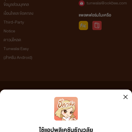
tunwalai@ookbee.com
ข้อมูลส่วนบุคคล
เงื่อนไขและข้อตกลง
แพลตฟอร์มในเครือ
Third-Party
Notice
ดาวน์โหลด
Tunwalai Easy
(สำหรับ Android)
ข้อความที่ท่านได้อ่านจากเว็บไซต์นี้เกิดจากการเขียนโดยสาธารณชนและเผยแพร่โดยอัตโนมัติ ผู้ดูแล
เว็บไซต์แห่งนี้ไม่ได้เห็นด้วยและไม่ขอรับผิดชอบต่อข้อความใดๆ ทั้งสิ้น ดังนั้นผู้อ่านทุกท่านโปรดใช้
วิจารณญาณในการกลั่นกรองด้วยตนเอง และหากท่านพบข้อความใดๆ ที่ขัดต่อกฎหมายและศีลธรรม
กรุณาแจ้งมาที่ tunwalai@ookbee.com เพื่อทีมงานจะได้ดำเนินการในทันที ทั้งนี้ ทางเว็บไซต์ขอสงวน
ลิขสิทธิ์ตามพระราชบัญญัติลิขสิทธิ์ (ฉบับเพิ่มเติม) พ.ศ.2558
ใช้แอปพลิเคชันธัญวลัย