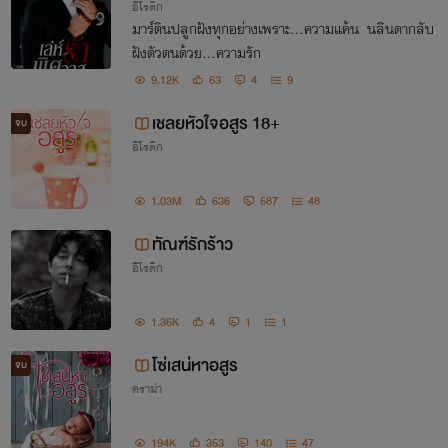
อีโรติก
มาร์ตินปลูกฝังทุกอย่างเพราะ...ความแค้น นลินดากลับ
ฝังตัวตนด้วย...ความรัก
9.12K
63
4
9
เชลยหัวใจอสูร 18+
จบ
อีโรติก
1.03M
636
587
48
ทัณฑ์รักร้าว
อีโรติก
1.36K
4
1
1
โซ่เสน่หาอสูร
จบ
ดราม่า
194K
353
140
47