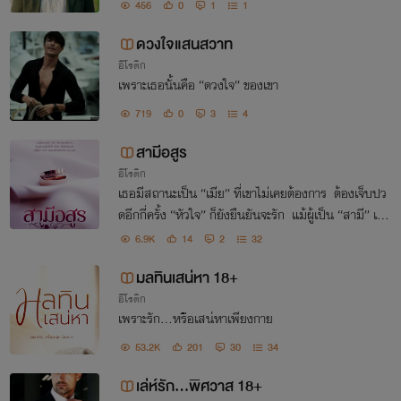
456
0
1
1
ดวงใจแสนสวาท
อีโรติก
เพราะเธอนั้นคือ “ดวงใจ” ของเขา
719
0
3
4
สามีอสูร
อีโรติก
เธอมีสถานะเป็น “เมีย” ที่เขาไม่เคยต้องการ ต้องเจ็บปว
ดอีกกี่ครั้ง “หัวใจ” ก็ยังยืนยันจะรัก แม้ผู้เป็น “สามี” เห็
นเธอเป็นเพียงที่ระบายอารมณ์
6.9K
14
2
32
มลทินเสน่หา 18+
อีโรติก
เพราะรัก…หรือเสน่หาเพียงกาย
53.2K
201
30
34
เล่ห์รัก...พิศวาส 18+