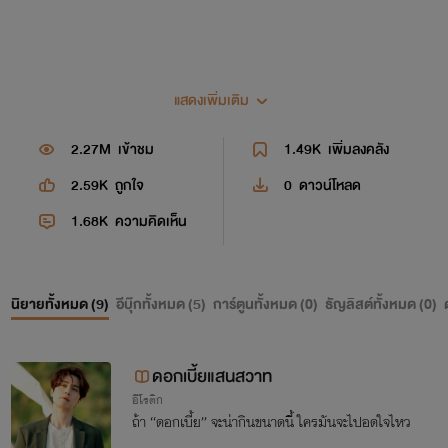
แสดงเพิ่มเติม
2.27M
เข้าชม
1.49K
เพิ่มลงคลัง
ขอบพระคุณทุกคนที่เข้ามา
2.59K
ถูกใจ
0
ดาวน์โหลด
ติดตามนิยายนะคะ
1.68K
ความคิดเห็น
นิยายทั้งหมด (
9
)
อีบุ๊กทั้งหมด (
5
)
การ์ตูนทั้งหมด (
0
)
ธัญลิสต์ทั้งหมด (
0
)
ดอกเบี้ยแสนสวาท
อีโรติก
ถ้า “ดอกเบี้ย” จะน่ากินขนาดนี้ ใครมันจะไปอดใจไหว