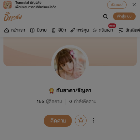
Tunwalai ธัญวลัย
เปิดแอป
เพื่อประสบการณ์ที่ดีกว่าบนมือถือ
เข้าสู่ระบบ
มาใหม่
หน้าแรก
นิยาย
อีบุ๊ก
การ์ตูน
ดรีมแชท
ธัญลิสต์
กันยาดา/ชัญดา
155
ผู้ติดตาม
0
กำลังติดตาม
ติดตาม