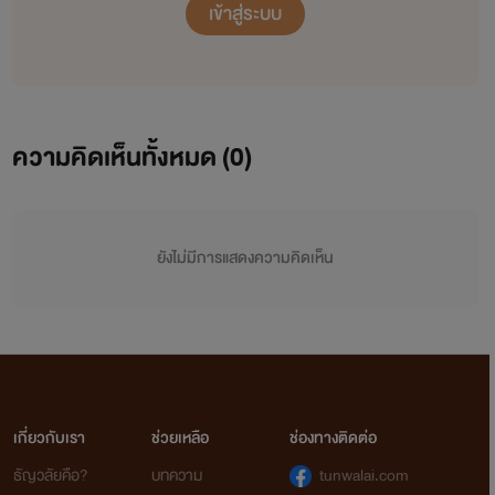
โยชิ : ก็รักทั้ง2คนนั้นแหละ
เข้าสู่ระบบ
ซากิ : ....(รักเหรอ! เหอะๆ พูดออกมาได้ยังไง ระหว่างคนที่คบกัน
มาเป็นปีกับคนที่พึ่งจะคุยกันได้แค่ 2 เดือน)
ความคิดเห็นทั้งหมด (
0
)
โยชิ : ขอโทษ
ซากิ : ขอโทษเหรอ ? แล้วจะเอายังไง จะให้มันเป็นแบบนี้เหรอ?
ยังไม่มีการแสดงความคิดเห็น
โยชิ : ก็ถ้าซากิรับได้ ก็คบทั้ง2คนไง
ซากิ : พูดออกมาได้ยังไง คบ2คนเนี้ยนะ ไม่เกินไปหน่อยเหรอโย
ชิ!
โยชิ : ก็ถึงบอกยังไงล่ะ ถ้าซากิรับได้ ก็คบต่อ แต่ถ้ารับไม่ได้
เกี่ยวกับเรา
ช่วยเหลือ
ช่องทางติดต่อ
ก็............
ธัญวลัยคือ?
บทความ
tunwalai.com