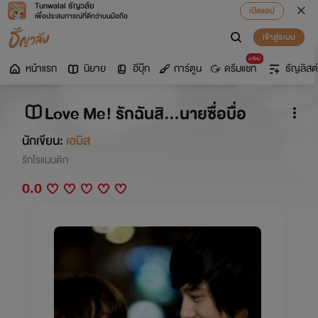
Tunwalai ธัญวลัย
เปิดแอป
เพื่อประสบการณ์ที่ดีกว่าบนมือถือ
เข้าสู่ระบบ
มาใหม่
หน้าแรก
นิยาย
อีบุ๊ก
การ์ตูน
ดรีมแชท
ธัญลิสต์
Love Me! รักฉันสิ...นายซื่อบื่อ
นักเขียน:
เอมิส
รักโรแมนติก
0.0