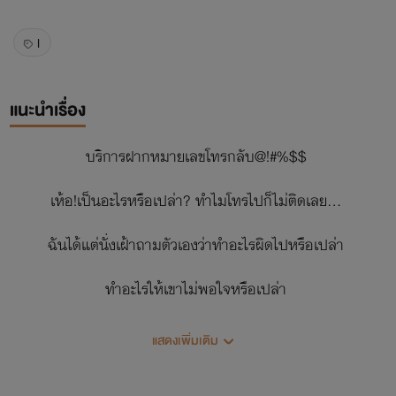
l
แนะนำเรื่อง
บริการฝากหมายเลขโทรกลับ@!#%$$
เห้อ!เป็นอะไรหรือเปล่า? ทำไมโทรไปก็ไม่ติดเลย...
ฉันได้แต่นั่งเฝ้าถามตัวเองว่าทำอะไรผิดไปหรือเปล่า
ทำอะไรให้เขาไม่พอใจหรือเปล่า
ทำไมช่วงนี้พยายามจะติดต่อไปเท่าไหร่
แสดงเพิ่มเติม
ก็ไม่มีท่าทีว่าจะรับโทรศัพท์หรือโทรกลับมาหากันบ้างเลย