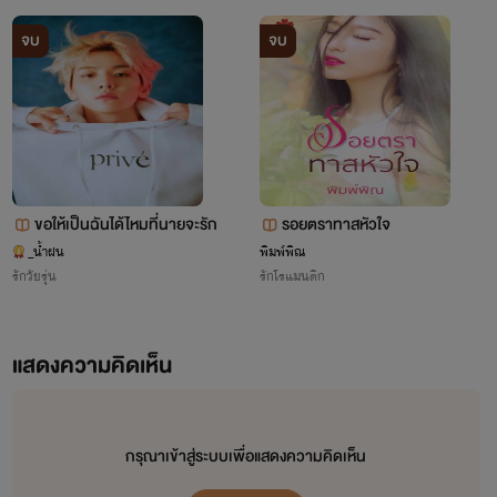
จบ
จบ
ซากิ : 2 เดือน! นานดีเนาะ ถ้าไม่ถามก็คงไม่คิดที่จะบอกเลยใช่
ไหม (ตอนนี้เริ่มรู้สึกทนไม่ไหว คำพูดมากมายอยู่ในหัวเต็มไป
หมด ความรู้สึกคิดว่าตัวเองโง่มาตลอด ทั้งที่ไม่เคยนอกใจ คบกัน
มาตั้ง1ปีกว่า ทำไมถึงทำกันได้ลง) TT
ขอให้เป็นฉันได้ไหมที่นายจะรัก
รอยตราทาสหัวใจ
ซากิ : ชื่ออะไรเหรอ?
_น้ำฝน
พิมพ์พิณ
รักวัยรุ่น
รักโรแมนติก
โยชิ : ฮานะ
ซากิ : โยชิ ไม่รักซากิแล้วเหรอ :(
แสดงความคิดเห็น
โยชิ : ก็รัก
ซากิ : แล้วฮานะล่ะ
กรุณาเข้าสู่ระบบเพื่อแสดงความคิดเห็น