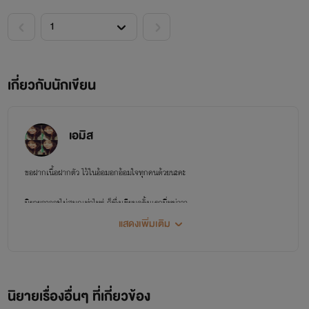
ซากิ : แล้วทำไมช่วงนี้เราสองคนเหมือนห่างกันมากเลยนะ
โยชิ : อืมมมม......ซากิ
ซากิ : มีอะไรบอกได้นะ พร้อมรับฟังได้เสมอ (ในใจรู้สึกหวิวๆ
เกี่ยวกับนักเขียน
นิดๆ)
โยชิ : เขามีคนอื่นอ่ะ
เอมิส
ซากิ : อืม คิดไว้แล้วล่ะ (ในใจตอนนี้ทำอะไรไม่ถูก มันชาไปหมด
ขอฝากเนื้อฝากตัว ไว้ในอ้อมอกอ้อมใจทุกคนด้วยนะคะ
น้ำตาใสๆเริ่มไหลออกมา มันยากที่จะอธิบายจริงๆ ความรู้สึก
นิยายอาจจะไม่สนุกเท่าไหร่ ก็พึ่งเขียนครั้งแรกนี่หน่าาา
ตอนเหมือนนี้มีคนเอาค้อนมาทุบที่หัว มึนๆตึงๆ)
แสดงเพิ่มเติม
ถ้าใช้คำที่ไม่เหมาะสมก็ขออภัยทุกคนด้วยนะ อิอิ
ซากิ : แล้วคุยกันมานานหรือยัง คนนั้นชื่ออะไรเหรอ (ยิ่งพิมพ์
อาจจะเพ้อฝันไปบ้าง ทำไงได้อ่าาา คนเขียนชอบฝันกลางวัน ฮี่ๆๆ ><
น้ำตายิ่งไหลออกมา แต่ก็ยังพยายามกลั้นใจเอาไว้)
นิยายเรื่องอื่นๆ ที่เกี่ยวข้อง
ยังไงก็ขอฝากตัวอีกสักครั้งนะ จุ๊บบบบ ...
โยชิ : ประมาณ 2 เดือนแล้ว