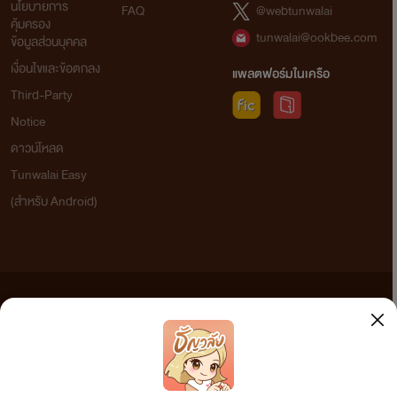
นโยบายการ
FAQ
@webtunwalai
ซากิ : เหอะๆ ก็อะไรเหรอ? บอกมาสิโยชิ อย่าให้ซากิคิดเอง (ตอน
คุ้มครอง
tunwalai@ookbee.com
ข้อมูลส่วนบุคคล
นี้มือมันชาจนรู้สึกพิมพ์ไม่ไหวแล้ว มันเจ็บที่หัวใจ ไม่เคยเจ็บ
เงื่อนไขและข้อตกลง
แพลตฟอร์มในเครือ
แบบนี้มาก่อนเลย ทำไมเราต้องมาเจอเรื่องแบบนี้ด้วย TT)
Third-Party
Notice
โยชิ : ซากิ เรากลับไปเป็นเพื่อนกันดีกว่านะ
ดาวน์โหลด
ซากิ : ..........(มันชาไปกว่าเดิมอีกตอนนี้ น้ำตาไหลออกมา
Tunwalai Easy
มากมาย ยากเกินที่จะอธิบาย พูดอะไรไม่ถูก ฮืออออออๆ)
(สำหรับ Android)
ซากิ : ถ้าโยชิต้องการแบบนี้ ก็ได้! ซากิ ยอมถอยออกไปดีกว่า ขอ
ให้โยชิมีความสุขมากๆนะ
ข้อความที่ท่านได้อ่านจากเว็บไซต์นี้เกิดจากการเขียนโดยสาธารณชนและเผยแพร่โดยอัตโนมัติ ผู้ดูแล
โยชิ : อืม
เว็บไซต์แห่งนี้ไม่ได้เห็นด้วยและไม่ขอรับผิดชอบต่อข้อความใดๆ ทั้งสิ้น ดังนั้นผู้อ่านทุกท่านโปรดใช้
วิจารณญาณในการกลั่นกรองด้วยตนเอง และหากท่านพบข้อความใดๆ ที่ขัดต่อกฎหมายและศีลธรรม
จบการสนทนา..............
กรุณาแจ้งมาที่ tunwalai@ookbee.com เพื่อทีมงานจะได้ดำเนินการในทันที ทั้งนี้ ทางเว็บไซต์ขอสงวน
ลิขสิทธิ์ตามพระราชบัญญัติลิขสิทธิ์ (ฉบับเพิ่มเติม) พ.ศ.2558