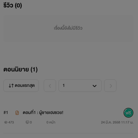
รีวิว (0)
ใจมันเริ่มไม่ดีแล้วสิเรา TT(ในหัวก็คิดไปเรื่อยเปื่อย จนตัดสินใจ
ทัก MSN ไป)
เรื่องนี้ยังไม่มีรีวิว
ซากิ : โยชิ อยู่ไหม?....
ซากิ : ...................
ซากิ : ทำไมไม่รับโทรศัพท์เขาเลย โทรไปก็มีแต่ปิดเครื่อง เป็น
ตอนนิยาย (
1
)
ห่วงนะ :(
ตอนแรกสุด
โยชิ : อืม
ซากิ : ช่วงนี้มีปัญหาอะไรหรือเปล่า บอกซากิได้นะ
#1
ตอนที่1 : ผู้ชายเฮงซวย!
โยชิ : ไม่ได้เป็นอะไร
473
0
0 หน้า
24 มี.ค. 2558 11:17 น.