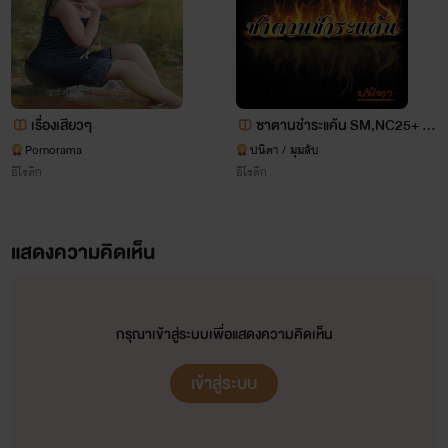
เรื่องเสียวๆ
ซาตานชำระแค้น SM,NC25+ (จ
บ)
Pornorama
ปนิตา / มุมลับ
อีโรติก
อีโรติก
แสดงความคิดเห็น
กรุณาเข้าสู่ระบบเพื่อแสดงความคิดเห็น
เข้าสู่ระบบ