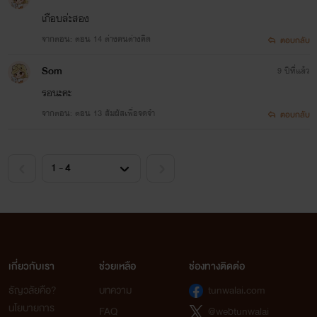
เกือบล่ะสอง
จากตอน: ตอน 14 ต่างคนต่างคิด
ตอบกลับ
Som
9 ปีที่แล้ว
รอนะคะ
จากตอน: ตอน 13 สัมผัสเพื่อจดจำ
ตอบกลับ
เกี่ยวกับเรา
ช่วยเหลือ
ช่องทางติดต่อ
ธัญวลัยคือ?
บทความ
tunwalai.com
นโยบายการ
FAQ
@webtunwalai