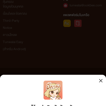
คุ้มครอง
tunwalai@ookbee.com
ข้อมูลส่วนบุคคล
เงื่อนไขและข้อตกลง
แพลตฟอร์มในเครือ
Third-Party
Notice
ดาวน์โหลด
Tunwalai Easy
(สำหรับ Android)
ข้อความที่ท่านได้อ่านจากเว็บไซต์นี้เกิดจากการเขียนโดยสาธารณชนและเผยแพร่โดยอัตโนมัติ ผู้ดูแล
เว็บไซต์แห่งนี้ไม่ได้เห็นด้วยและไม่ขอรับผิดชอบต่อข้อความใดๆ ทั้งสิ้น ดังนั้นผู้อ่านทุกท่านโปรดใช้
วิจารณญาณในการกลั่นกรองด้วยตนเอง และหากท่านพบข้อความใดๆ ที่ขัดต่อกฎหมายและศีลธรรม
กรุณาแจ้งมาที่ tunwalai@ookbee.com เพื่อทีมงานจะได้ดำเนินการในทันที ทั้งนี้ ทางเว็บไซต์ขอสงวน
ลิขสิทธิ์ตามพระราชบัญญัติลิขสิทธิ์ (ฉบับเพิ่มเติม) พ.ศ.2558