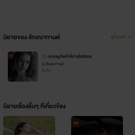
นิยายของ อัณณากานต์
ดูทั้งหมด
คุณหนูคัพอี พี่ชายไซส์แอล
จบ
อัณณากานต์
อีโรติก
นิยายเรื่องอื่นๆ ที่เกี่ยวข้อง
จบ