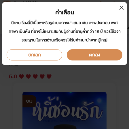
Tunwalai ธัญวลัย
เปิดแอป
เพื่อประสบการณ์ที่ดีกว่าบนมือถือ
คำเตือน
เข้าสู่ระบบ
นิยายเรื่องนี้มีเนื้อหาหรือรูปแบบการนำเสนอ เช่น ภาพประกอบ เพศ
มาใหม่
หน้าแรก
นิยาย
อีบุ๊ก
การ์ตูน
ดรีมแชท
ธัญลิสต์
ภาษา เป็นต้น ที่อาจไม่เหมาะสมกับผู้อ่านที่อายุต่ำกว่า 18 ปี ควรใช้วิจา
รณญาน ในการอ่านหรือควรได้รับคำแนะนำจากผู้ใหญ่
หนี้ซ่อนรัก SM
ยกเลิก
ตกลง
นักเขียน:
อัณณากานต์
อีโรติก
5.0
จบ