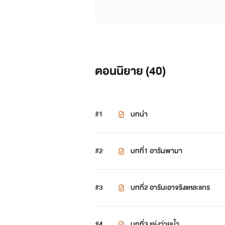
ตอนนิยาย (
40
)
#1
บทนำ
#2
บทที่1 อารันพามา
#3
บทที่2 อารันเอาจริงแหละแกร
#4
บทที่3 แข่งว่ายน้ำ