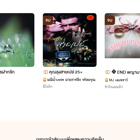
จบ
จบ
รฝากรัก
คุณลุงสายเปย์ 25+
🍀END พญามาร
(ตำลึง x คุณเล็ก
มณีน้ำเพชร มายดาร์ลิ่ง จรัสอรุณ
MJ เมเฟราว์
อีโรติก
รักโรแมนติก
กรุณาเข้าสู่ระบบเพื่อแสดงความคิดเห็น