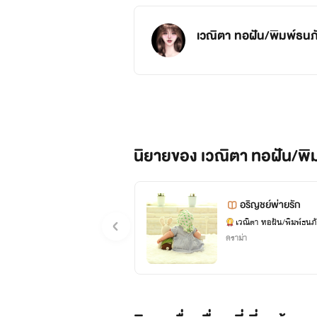
เวณิตา ทอฝัน/พิมพ์ธนภั
นิยายของ เวณิตา ทอฝัน/พิม
อริญชย์พ่ายรัก
เวณิตา ทอฝัน/พิมพ์ธนภั
ดราม่า