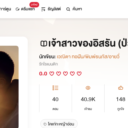
มาใหม่
การ์ตูน
ดรีมแชท
ธัญลิสต์
ค้นหา
เจ้าสาวของอิสรัน (ป
นักเขียน:
เวณิตา ทอฝัน/พิมพ์ธนภัส/อายวี่
รักโรแมนติก
0.0
40
40.9K
148
ตอน
เข้าชม
ถูกใจ
โคแก่กะหญ้าอ่อน