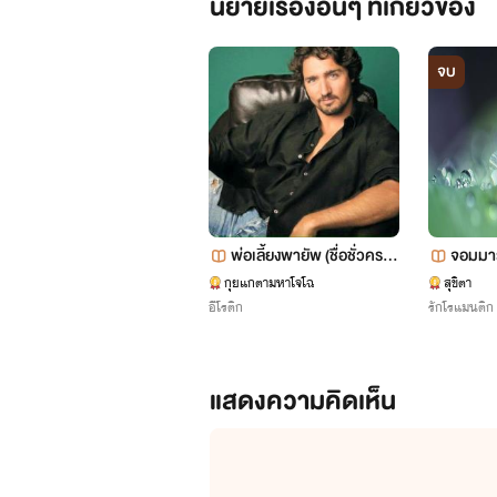
นิยายเรื่องอื่นๆ ที่เกี่ยวข้อง
จบ
พ่อเลี้ยงพายัพ (ชื่อชั่วครา
จอมมา
ว)
กุยแกตามหาโจโฉ
สุขิตา
อีโรติก
รักโรแมนติก
แสดงความคิดเห็น