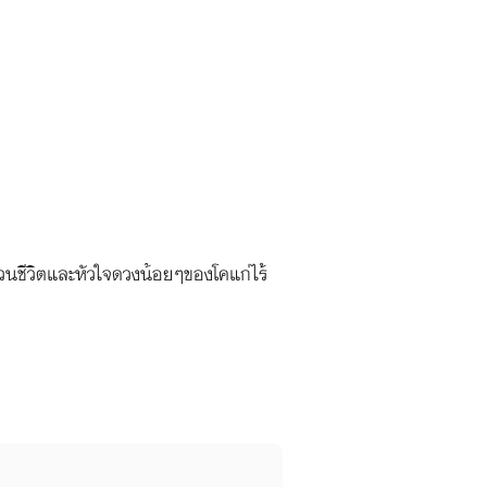
ยป่วนชีวิตและหัวใจดวงน้อยๆของโคแก่ไร้