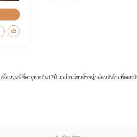
ื่อนรุ่นพี่ที่อายุห่างกัน17ปี เธอก็เปรียบดั่งหญ้าอ่อนตัวร้ายที่คอ