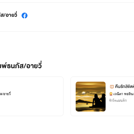
ส/อายวี่
พ์ธนภัส/อายวี่
คืนรักลิขิต
ส/อายวี่
เวณิตา ทอฝัน/
รักโรแมนติก