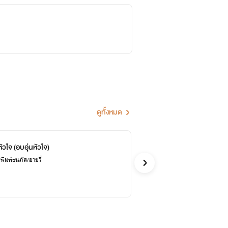
ดูทั้งหมด
หัวใจ (อบอุ่นหัวใจ)
โซ
พิมพ์ธนภัส/อายวี่
เวณิ
รักโรแ