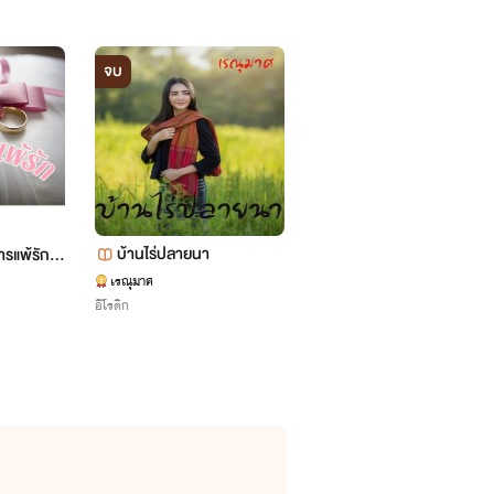
จบ
จบ
บ้านไร่ปลายนา
พลาดรักเมียเด็ก
แพ้รัก
)
เรณุมาศ
รินทร์วรส นางแมว
อีโรติก
อีโรติก