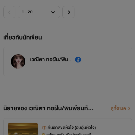
เกี่ยวกับนักเขียน
เวณิตา ทอฝัน/พิมพ์ธนภัส/อายวี่
นิยายของ เวณิตา ทอฝัน/พิมพ์ธนภัส/อายวี่
ดูทั้งหมด
คืนรักลิขิตหัวใจ (อบอุ่นหัวใจ)