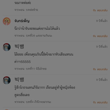
รอภาคต่อค่ะ
จากตอน: บทส่งท้าย
ตอบกลับ
จันทร์เพ็ญ
9 ปีที่แล้ว
นึกว่าน้ารันจะขอแต่งงานไม่ได้แล้ว
จากตอน: บทที่34 แต่งงานกันนะ
ตอบกลับ
빅뱅
9 ปีที่แล้ว
โอ๊ยยย เพื่อนคุณรันนี้ขัดใจมากหัวเสียเเทนน
ค่าาา55555
จากตอน: บทที่11 พิธีเข้าหอ
ตอบกลับ
빅뱅
9 ปีที่แล้ว
รู้สึกโกธรเเทนภีร์มากก เรียนอยู่ทำผู้หญิงท้อง
ตูละเชื่อเลย
จากตอน: บทที่4 ภีร์โกรธมากนะ
ตอบกลับ