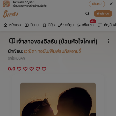
Tunwalai ธัญวลัย
เปิดแอป
เพื่อประสบการณ์ที่ดีกว่าบนมือถือ
เข้าสู่ระบบ
มาใหม่
หน้าแรก
นิยาย
อีบุ๊ก
การ์ตูน
ดรีมแชท
ธัญลิสต์
เจ้าสาวของอิสรัน (ป่วนหัวใจโคแก่)
นักเขียน:
เวณิตา ทอฝัน/พิมพ์ธนภัส/อายวี่
รักโรแมนติก
0.0