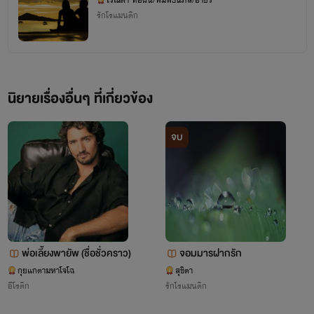
เวณิตา ทอฝัน/พิมพ์ธนภัส/อายวี่
รักโรแมนติก
นิยายเรื่องอื่นๆ ที่เกี่ยวข้อง
จบ
พ่อเลี้ยงพายัพ (ชื่อชั่วคราว)
จอมมารฝากรัก
กุยแกตามหาโจโฉ
สุขิตา
อีโรติก
รักโรแมนติก