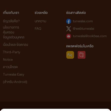
เกี่ยวกับเรา
ช่วยเหลือ
ช่องทางติดต่อ
ธัญวลัยคือ?
บทความ
tunwalai.com
นโยบายการ
FAQ
@webtunwalai
คุ้มครอง
tunwalai@ookbee.com
ข้อมูลส่วนบุคคล
เงื่อนไขและข้อตกลง
แพลตฟอร์มในเครือ
Third-Party
Notice
ดาวน์โหลด
Tunwalai Easy
(สำหรับ Android)