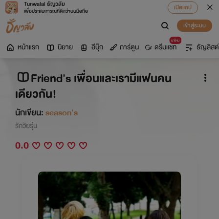
Tunwalai ธัญวลัย
เปิดแอป
เพื่อประสบการณ์ที่ดีกว่าบนมือถือ
เข้าสู่ระบบ
มาใหม่
หน้าแรก
นิยาย
อีบุ๊ก
การ์ตูน
ดรีมแชท
ธัญลิสต์
Friend's เพื่อนและเรามีแฟนคน
เดียวกัน!
นักเขียน:
season's
รักวัยรุ่น
0.0