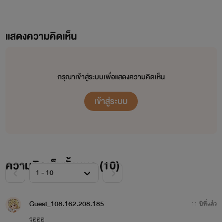
ชั้นชื่อ ลิตตี้ ชั้นว่าชั้นเพอร์เฟ็คอยู่นะ ไม่ว่าจะเรื่อง ความเก่ง
และความสวย โดนเฉพาะเรื่อง ผู้ชาย ไม่ว่าจะโสด หรือมีแฟนแล้ว
แสดงความคิดเห็น
ชั้นก็สามารถทำให้พวกเค้าหลงรักฉันได้ทุกคนนั้นแหล่ะ
...ไม่ว่าจะแฟนคนอื่นหรือแม้กระทั่ง....แฟนเพื่อน........
กรุณาเข้าสู่ระบบเพื่อแสดงความคิดเห็น
เข้าสู่ระบบ
ความคิดเห็นทั้งหมด (
10
)
Guest_108.162.208.185
11 ปีที่แล้ว
รอออ