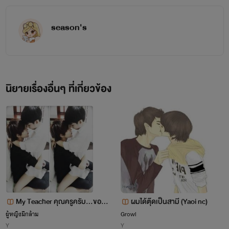
......แต่มันคงไม่ใช่สำหรับครั้งนี้ เพราะผมได้ทำผิดอย่าง
มหันต์กับคนที่ผมรักไปแล้ว......
season's
..
นิยายเรื่องอื่นๆ ที่เกี่ยวข้อง
My Teacher คุณครูครับ...ขออ
ผมได้ตุ๊ดเป็นสามี (Yaoi nc)
นุญาตอ่อย
ผู้หญิงมีกล้าม
Growl
Y
Y