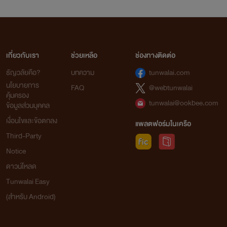
เกี่ยวกับเรา
ช่วยเหลือ
ช่องทางติดต่อ
ธัญวลัยคือ?
บทความ
tunwalai.com
นโยบายการ
FAQ
@webtunwalai
คุ้มครอง
tunwalai@ookbee.com
ข้อมูลส่วนบุคคล
เงื่อนไขและข้อตกลง
แพลตฟอร์มในเครือ
Third-Party
Notice
ดาวน์โหลด
Tunwalai Easy
(สำหรับ Android)