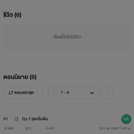
รีวิว (0)
เป็นนักเขียนหน้าใหม่ ฝากเนื้อฝากตัวด้วยนะค้าา
ดีไม่ดียังไงช่วยคอมเม้นมาแนะนำหน่อยนะคะ จะได้นำไปปรับปรุง
เรื่องนี้ยังไม่มีรีวิว
ค่าา
"ถ้าผิดพลาดตรงไหนยังไงก็ขอโทษมา ณ ที่นี้ด้วยนะคะ"
..
ตอนนิยาย (
8
)
..
ตอนแรกสุด
ตัวละคร
#1
Ep.1:จุดเริ่มต้น
680
0
0 หน้า
18 ก.พ. 2558 11:41 น.