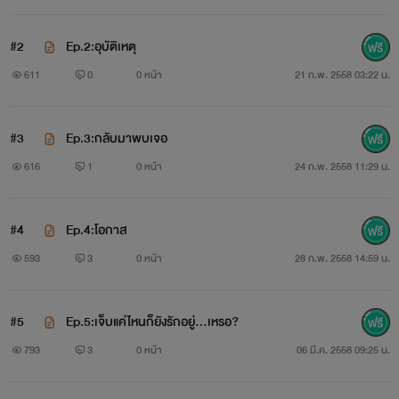
#2
Ep.2:อุบัติเหตุ
611
0
0 หน้า
21 ก.พ. 2558 03:22 น.
ชั้นชื่อ ริน อาจจะเป็นชื่อที่แปลกและไม่คุ้นหูสำหรับเด็กไทย
#3
Ep.3:กลับมาพบเจอ
หลายๆคน แต่ถ้าที่เมืองนอกรับรองว่ามีชื่อที่แปลกและไม่คุ้นหูก
616
1
0 หน้า
24 ก.พ. 2558 11:29 น.
ว่านี้แน่นอน ส่วนเรื่องหน้าตาอาจจะไม่สวยมากมายแต่ก็มีแฟน
แล้วนะ ซึ่งชั้นรักและเชื่อใจเค้ามาก
#4
Ep.4:โอกาส
... แต่เริ่มชักจะสงสัยแล้วสิ ....ว่า เค้าเคยรักชั้นบ้างรึ
593
3
0 หน้า
28 ก.พ. 2558 14:59 น.
ป่าว?....หรือ โดน
แย่ง
จากคนที่ไว้ใจ....
#5
Ep.5:เจ็บแค่ไหนก็ยังรักอยู่...เหรอ?
..
793
3
0 หน้า
06 มี.ค. 2558 09:25 น.