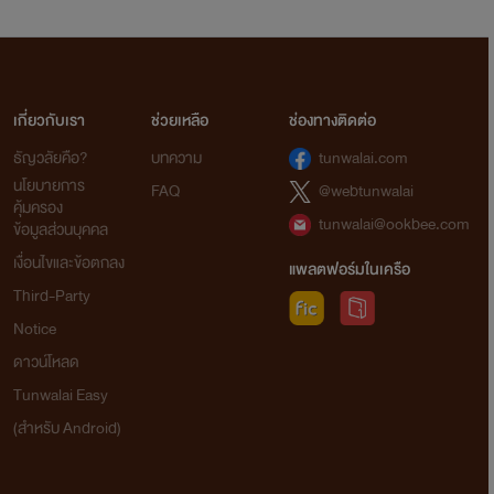
เกี่ยวกับเรา
ช่วยเหลือ
ช่องทางติดต่อ
ธัญวลัยคือ?
บทความ
tunwalai.com
นโยบายการ
FAQ
@webtunwalai
คุ้มครอง
tunwalai@ookbee.com
ข้อมูลส่วนบุคคล
เงื่อนไขและข้อตกลง
แพลตฟอร์มในเครือ
Third-Party
Notice
ดาวน์โหลด
Tunwalai Easy
(สำหรับ Android)