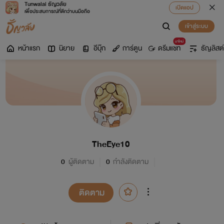
Tunwalai ธัญวลัย
เปิดแอป
เพื่อประสบการณ์ที่ดีกว่าบนมือถือ
เข้าสู่ระบบ
มาใหม่
หน้าแรก
นิยาย
อีบุ๊ก
การ์ตูน
ดรีมแชท
ธัญลิสต์
TheEye10
0
ผู้ติดตาม
0
กำลังติดตาม
ติดตาม