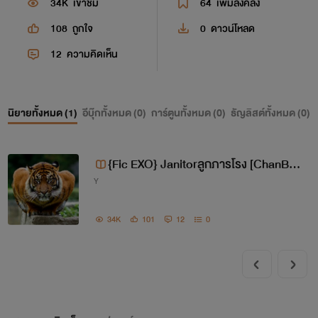
34K
เข้าชม
64
เพิ่มลงคลัง
108
ถูกใจ
0
ดาวน์โหลด
12
ความคิดเห็น
นิยายทั้งหมด (
1
)
อีบุ๊กทั้งหมด (
0
)
การ์ตูนทั้งหมด (
0
)
ธัญลิสต์ทั้งหมด (
0
)
{Fic EXO} Janitorลูกภารโรง [ChanBae
Y
k] [HunHan] [KaiDo]
34K
101
12
0