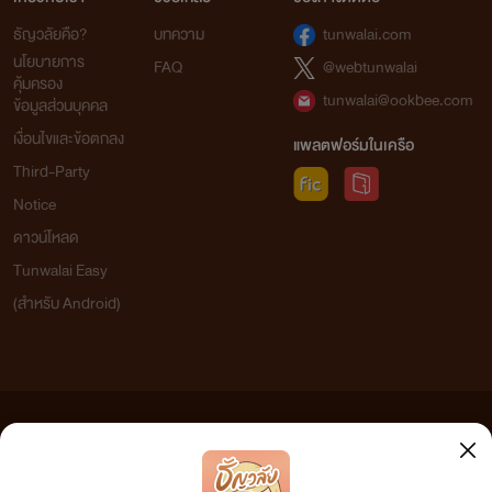
ธัญวลัยคือ?
บทความ
tunwalai.com
นโยบายการ
FAQ
@webtunwalai
คุ้มครอง
tunwalai@ookbee.com
ข้อมูลส่วนบุคคล
เงื่อนไขและข้อตกลง
แพลตฟอร์มในเครือ
Third-Party
Notice
ดาวน์โหลด
Tunwalai Easy
(สำหรับ Android)
ข้อความที่ท่านได้อ่านจากเว็บไซต์นี้เกิดจากการเขียนโดยสาธารณชนและเผยแพร่โดยอัตโนมัติ ผู้ดูแล
เว็บไซต์แห่งนี้ไม่ได้เห็นด้วยและไม่ขอรับผิดชอบต่อข้อความใดๆ ทั้งสิ้น ดังนั้นผู้อ่านทุกท่านโปรดใช้
วิจารณญาณในการกลั่นกรองด้วยตนเอง และหากท่านพบข้อความใดๆ ที่ขัดต่อกฎหมายและศีลธรรม