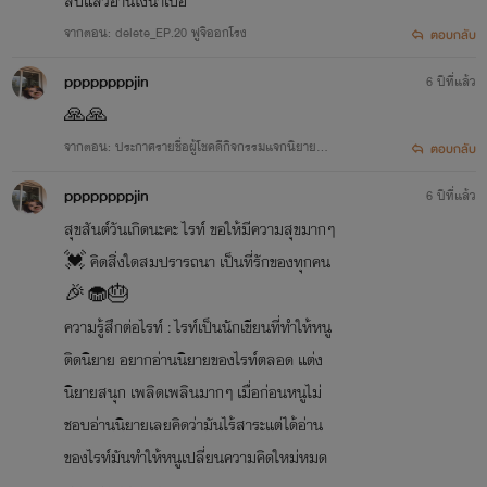
ตัวอย่างนิยายบางตอน
ลบแล้วอ่านไงน่าเบื่อ
จากตอน: delete_EP.20 ฟูจิออกโรง
ตอบกลับ
"อะ อื้อออ อย่าซุกซนสิคะคุณตะวัน!"
ppppppppjin
6 ปีที่แล้ว
"อื้มมม"
🙏🙏
จากตอน: ประกาศรายชื่อผู้โชคดีกิจกรรมแจกนิยาย💌
ตอบกลับ
"คุณตะวันขาา อื้อออ"
🌹
ppppppppjin
6 ปีที่แล้ว
มัสซีที่กำลังเอื้อมมือไปบิดลูกบิดประตูห้องนอนถึงกับชะงักค้างที่
สุขสันต์วันเกิดนะคะ ไรท์ ขอให้มีความสุขมากๆ
ได้ยินเสียงประหลาดดังขึ้นอย่างต่อเนื่องด้านในอีกฟากของบาน
💓 คิดสิ่งใดสมปรารถนา เป็นที่รักของทุกคน
🎉🧁🎂
ประตูก่อนจะยืนฟังจนแน่ใจจึงเปิดประตูเข้าไปทันที ภาพของสามี
ความรู้สึกต่อไรท์ : ไรท์เป็นนักเขียนที่ทำให้หนู
ของหล่อนกำลังเปลือยเปล่าท่อนบนค่อมทับเลขาหน้าห้องใน
ติดนิยาย อยากอ่านนิยายของไรท์ตลอด แต่ง
สภาพเสื้อผ้าหลุดลุ่ยปรากฎขึ้นอย่างน่าเจ็บใจ
นิยายสนุก เพลิดเพลินมากๆ เมื่อก่อนหนูไม่
ชอบอ่านนิยายเลยคิดว่ามันไร้สาระแต่ได้อ่าน
"ฮึกกก พี่ตะวัน!"
ของไรท์มันทำให้หนูเปลี่ยนความคิดใหม่หมด
น้ำตาที่เคยตั้งใจว่าจะไม่มีทางให้ไหลต่อหน้าชายหนุ่มร่วงหล่นลง