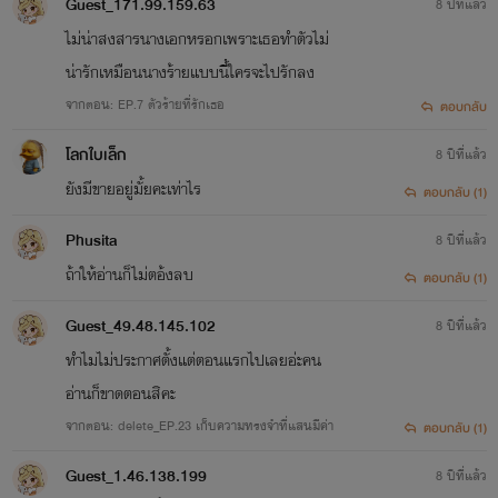
Guest_171.99.159.63
8 ปีที่แล้ว
ฝ่ามือขาวสะอาดปะทะหน้าลีน่าอย่างจังก่อนหล่อนจะใช้นิ้วเรียว
ไม่น่าสงสารนางเอกหรอกเพราะเธอทำตัวไม่
เช็ดเลือดของตนที่มุมปากแล้วส่งรอยยิ้มอย่างเหนือกว่าให้กับมัส
น่ารักเหมือนนางร้ายแบบนี้ใครจะไปรักลง
จากตอน: EP.7 ตัวร้ายที่รักเธอ
ตอบกลับ
ซี
โลกใบเล็ก
8 ปีที่แล้ว
"ทีแกล่ะอีผีบ้าผู้ชายเค้าไม่รักยังจะยื้ออยู่ได้แกสิหน้าด้าน! ถ้าเค้า
ยังมีขายอยู่มั้ยคะเท่าไร
ตอบกลับ (1)
รักแกเค้าคงไม่ลากฉันมากินถึงที่นี่หรอกนะเรียนมาตั้งสูงแต่ไม่มี
Phusita
8 ปีที่แล้ว
สมองชั่งน่าสงสารจริงๆ!"
ถ้าให้อ่านก็ไม่ตอ้งลบ
ตอบกลับ (1)
"กรี๊ด!"
Guest_49.48.145.102
8 ปีที่แล้ว
เพี๊ย! เพี๊ย! เพี๊ย!
ทำไมไม่ประกาศตั้งแต่ตอนแรกไปเลยอ่ะคน
อ่านก็ขาดตอนสิคะ
มัสซีลงมือเหวี่ยงฝ่ามือใส่หน้าลีน่านับครั้งไม่ถ้วนตามแรงอารมณ์
จากตอน: delete_EP.23 เก็บความทรงจำที่แสนมีค่า
ตอบกลับ (1)
"โธ่เว้ย! ออกไปไงวะฟังไม่รู้เรื่องรึไงห๊ะ!"
Guest_1.46.138.199
8 ปีที่แล้ว