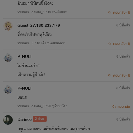
มันอยากให้คนซื้อไงค่ะ
ผลั่ก! ตุบ!
จากตอน: delete_EP.19 คนอ่อนแอ
ตอบกลับ (1)
ชายหนุ่มที่เห็นลีน่าเสียเปรียบอยู่มากกล่าวขึ้นอย่างเหลืออดก่อ
Guest_27.130.233.179
8 ปีที่แล้ว
นออกเเรงผลั่กมัสซีที่กำลังนั่งค่อมลีน่าออกอย่างแรง
ทิ้งตะวันไปหาฟูจิเถือะ
จากตอน: EP.18 เตียงนอนของเรา
ตอบกลับ (1)
"ฮึกกก เป็นห่วงมันมากหรอคะพี่ตะวัน?"
P-NULI
8 ปีที่แล้ว
หญิงสาวเอ่ยถามเค้าด้วยแววตาที่เต็มไปด้วยความน้อยใจ
ไม่อ่านแมร้ง!!
เสียความรู้สึกว่ะ!!
ตอบกลับ (1)
"ฉันเป็นห่วงทุกคนนั่นแหละที่ไม่ใช่เธอ! ออกไปได้ละน่ารำคาญ!"
P-NULI
8 ปีที่แล้ว
หญิงสาวถูกเหวี่ยงออกจากห้องนอนของหล่อนกับเค้าจนล้มพับ
เฮอะ!!
หากแต่คนใจร้ายกลับไม่สนใจสักนิดรีบปิดประตูใส่หน้าหล่อน
จากตอน: delete_EP.20 ฟูจิออกโรง
ตอบกลับ
ทันที
Darinee
นักเขียน
8 ปีที่แล้ว
กรุณาแสดงความคิดเห็นด้วยความสุภาพด้วย