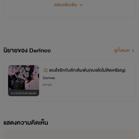
ใครสนใจซื้อนิยายของไรท์สามารถติดต่อได้ทางไลน์เลยนะคะ Line ID:
แสดงเพิ่มเติม
คงเป็นน้องรหัสพี่เค้าเสมอผมทนเห็นพี่มัสเสียใจซ้ำๆเพราะผู้ชาย
aomam_darinee
น่าโง่คนนั้นจนเจ็บแทบตายเพราะอะไรนะหรอ? เพราะผมรักพี่มัส
ทุกเรื่องราคา50บาทเท่านั้นค่ะราคาไม่แพงเลย💰
ซีไงล่ะหลงรักเธออย่างหมดหัวใจ
‼️ไรท์ขายเป็นไฟล์สำหรับเปิดอ่านผ่านมือถือและอุปกรณ์
"ถ้าพี่ตายไปเค้าก็ไม่รักพี่ขึ้นมาหรอกนะครับเค้าจะเเค่รู้สึกผิดและ
นิยายของ Darinee
ดูทั้งหมด
อิเล็กทรอนิกส์เท่านั้นนะคะไม่ได้ขายเป็นเล่มน้า‼️
ทราบซึ้งกับการตายของพี่สักพักแต่สักวันเค้าก็ลืมพี่ไป! เลิกโง่สัก
ที! อย่าทำแบบนี้ให้กับผู้ชายห่วยๆคนนั้นเลยครับ!"
ลวงใจรักกับดักเดิมพัน(จบแล้วไม่ติดเหรียญ)
Darinee
ดราม่า
แสดงความคิดเห็น