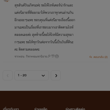
สุขสันต์วันเกิดนะค่ะ ขอให้ไรท์เตอร์น่ารักและ
เเต่งนิยายที่ดีออกมาให้พวกเราทุกคนอ่านกัน
อีกเยอะๆนะคะ ขอบคุณที่แต่งนิยายเรื่องนี้ออก
มานะคะเป็นเรื่องที่เราชอบมากเราติดตามไรท์
ตลอดเลยค่ะ สุดท้ายนี้ขอให้ไรท์มีความสุขมา
กๆนะคะ ขอให้ทุกวันต่อจากวันนี้เป็นวันที่ดีนะ
คะ ติดตามตลอดคะ
จากตอน: กิจกรรมแจกนิยาย🎉🎊🎂
ตอบกลับ (2)
เกี่ยวกับเรา
ช่วยเหลือ
ช่องทางติดต่อ