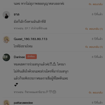
นะคะ หากไม่สุภาพขออนุญาตลบออกค่ะ
ตอบกลับ
ดราม่าเหมือนเดิมจ้าาา
ชาล
8 ปีที่แล้ว
>> เคยติดอันดับการเข้าอ่านสูงสุดเป็นอันดับที่ 2 ด้วยนะคะ <<
มัสก็เลิกวิ่งตามมันสักทีสิ
จากตอน: EP.7 ตัวร้ายที่รักเธอ
ตอบกลับ (1)
Guest_180.183.80.113
8 ปีที่แล้ว
ไรท์ยังขายไหม
ตอบกลับ (1)
Darinee
นักเขียน
8 ปีที่แล้ว
หมดเขตการร่วมสนุกแล้วค่ะ‼️⚠️ ใครมา
ไม่ทันเสียใจด้วยนะคะส่วนใครที่มาร่วมสนุก
แล้วก็รอฟังประกาศผลรายชื่อผู้ที่โชคดีนะคะ
💕
จากตอน: กิจกรรมแจกนิยาย🎉🎊🎂
ตอบกลับ
pattarawedee
8 ปีที่แล้ว