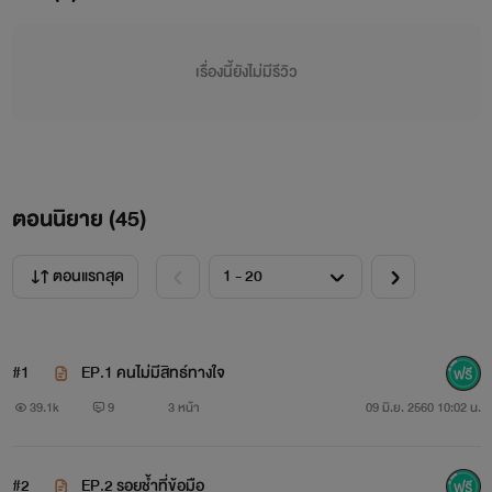
￼
เรื่องนี้ยังไม่มีรีวิว
มัสซี
"เซ็กซี่มัสซี" นั่นคือฉายาและสโลแกนของฉันเอง ฉันสวยรวยและ
มีแทบทุกอย่างที่ใครๆก็ต้องการ ส่วนพี่ตะวันเค้าเป็นคู่หมั้นของ
ฉันที่ผู้ใหญ่หมายตามาตั้งแต่เด็กเพราะฉะนั้นเค้าจะต้องมีฉันเป็น
ตอนนิยาย (
45
)
เจ้าสาวเพียงคนเดียวเท่านั้นไม่ใช่ยัยอิงฟ้าหน้าจืดที่ใครๆก็มองว่า
ตอนแรกสุด
หล่อนเป็นนางฟ้านั่น
"ฮึกกกก ไม่เอาอย่าทิ้งมัสไว้ที่นี่คนเดียว! ฮึกกกก มัสขอโทษที่ใช้
#1
EP.1 คนไม่มีสิทธ์ทางใจ
อารมณ์มากเกินไป ฮืออออ อย่าเกลียดมัสนะคะพี่ตะวัน ฮืออออ"
39.1k
9
3 หน้า
09 มิ.ย. 2560 10:02 น.
#2
EP.2 รอยช้ำที่ข้อมือ