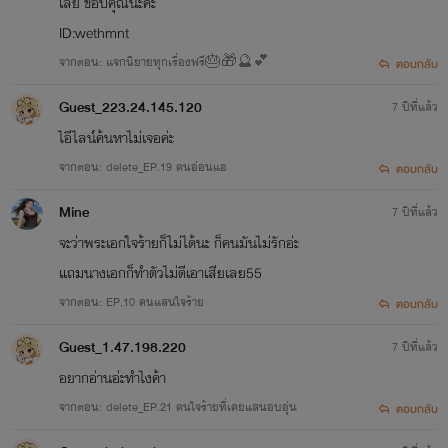
เลย ขอบคุณนะคะ
มาเองโดยอัตโนมัติจากความผิดหวัง
ID:wethmnt
จากตอน: แจกนิยายทุกเรื่องฟรี🎂🎁🔮💕
ตอบกลับ
"ออกไป! ฉันกับลีน่าเรายังไม่เสร็จธุระ!"
Guest_223.24.145.120
7 ปีที่แล้ว
"ฮึกกก ธุระแบบไหนกันคะที่ต้องลากมันมานอนคุยบนเตียงนอน
ไอีไลน์ค้นหาไม่เจอค่ะ
ของเรา! ฮึกกก มานี่เลยนะอีลีน่า!"
จากตอน: delete_EP.19 คนอ่อนแอ
ตอบกลับ
Mine
7 ปีที่แล้ว
หญิงสาวหันไปถามกับชายที่หล่อนมอบดวงใจให้ทั้งน้ำตาด้วย
จะว่าพระเอกใจร้ายก็ไม่ได้นะ ก็คนมันไม่รักอ่ะ
ความน้อยใจก่อนจะตรงเข้าไปฉุดกระชากลากลีน่าลงจากเตียงของ
แถมนางเอกก็ทำตัวไม่ดีเอาเสียเลย55
หล่อนกับชายหนุ่มอย่างบ้าบิ่น
จากตอน: EP.10 คนแสนใจร้าย
ตอบกลับ
"อีหน้าด้าน! แกก็รู้ว่าเค้าแต่งงานแล้วแล้วแกยังจะมายุ่งกับเค้า
Guest_1.47.198.220
7 ปีที่แล้ว
ทำไม!"
อยากอ่านอ่ะทำไงค้า
จากตอน: delete_EP.21 คนใจร้ายที่เคยแสนอบอุ่น
ตอบกลับ
เพี๊ย!