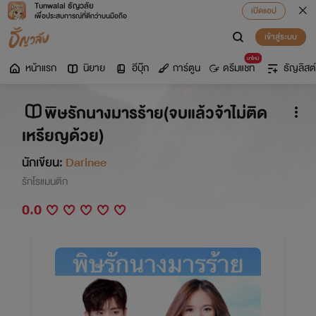
Tunwalai ธัญวลัย
เปิดแอป
เพื่อประสบการณ์ที่ดีกว่าบนมือถือ
เข้าสู่ระบบ
มาใหม่
หน้าแรก
นิยาย
อีบุ๊ก
การ์ตูน
ดรีมแชท
ธัญลิสต์
พิษรักนางมารร้าย(จบแล้วจ้าไม่ติด
เหรียญด้วย)
นักเขียน:
Darinee
รักโรแมนติก
0.0