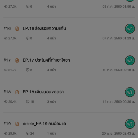
27.3k
6
4 หน้า
03 ก.ค. 2560 01:56 น.
￼
อิงฟ้า
#16
EP.16 ร่องรอยความแค้น
ฉันรักพี่ตะวัน... แต่ถ้าจะพูดให้ถูกก็คงรักเงินและความร่ำรวยของ
27.9k
8
4 หน้า
07 ก.ค. 2560 01:23 น.
เค้าต่างหากล่ะถึงเค้าจะเจ้าชู้แค่ไหนเค้าก็รักฉันที่สุดเช่นกันและ
#17
EP.17 ประโยคที่ทำเอาใจชา
ฉันจะต้องมีทุกๆอย่างเหนืออีมัสซีให้ได้ในสักวัน
31.7k
8
4 หน้า
10 ก.ค. 2560 02:18 น.
"อีกไม่นานฉันก็จะมีทุกๆอย่างแบบแกแล้วอีมัสซี! ฉันกำลังจะมี
ทุกๆอย่าง หึๆ!"
#18
EP.18 เตียงนอนของเรา
30.4k
18
3 หน้า
14 ก.ค. 2560 00:36 น.
#19
delete_EP.19 คนอ่อนแอ
29.8k
24
1 หน้า
20 พ.ย. 2560 02:43 น.