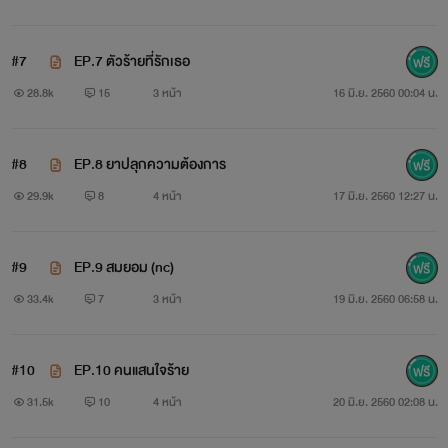
ตะวัน
#7
EP.7 ตัวร้ายที่รักเธอ
เค้าเกลียดนักการคลุมถุงชนอะไรนั่นนี่มันสมัยไหนกันแล้วทำไม
28.8k
15
3 หน้า
16 มิ.ย. 2560 00:04 น.
เค้าต้องยอมแต่งงานกับเด็กเอาแต่ใจทำตัวเป็นนางมารร้ายแบบ
#8
EP.8 ยาปลุกความต้องการ
ยัยเด็กนั่นด้วย เด็กนั่นต่างจากอิงฟ้าลิบลับที่อิงฟ้าช่างน่ารักและ
29.9k
8
4 หน้า
17 มิ.ย. 2560 12:27 น.
ใสซื่อไม่ได้แก่แดดแบบยัยมัสซีสักนิด
"แค่ก้อนเลือดก้อนเดียวที่เกิดมาเพื่อเป็นมารหัวขนฉันไม่คิดจะ
#9
EP.9 สมยอม (nc)
เก็บมันไว้หรอกนะ! ถ้าเธออยากให้มันเกิดมาก็ได้นะแต่ฉันจะไม่มี
33.4k
7
3 หน้า
19 มิ.ย. 2560 06:58 น.
วันรับมันเป็นลูกแน่เหมือนๆกับที่ฉันจะไม่มีวันรักเธอ!"
#10
EP.10 คนแสนใจร้าย
31.5k
10
4 หน้า
20 มิ.ย. 2560 02:08 น.