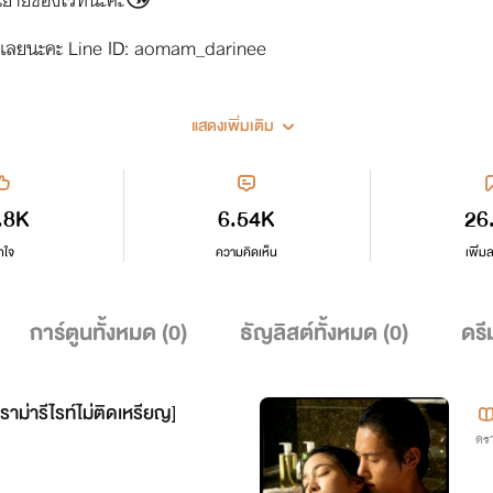
น์เลยนะคะ Line ID: aomam_darinee
แสดงเพิ่มเติม
กรณ์อิเล็กทรอนิกส์เท่านั้นนะคะไม่ได้ขายเป็นเล่มน้า‼️
.8K
6.54K
26
กใจ
ความคิดเห็น
เพิ่ม
การ์ตูนทั้งหมด (
0
)
ธัญลิสต์ทั้งหมด (
0
)
ดรี
ม่ารีไรท์ไม่ติดเหรียญ]
ดรา