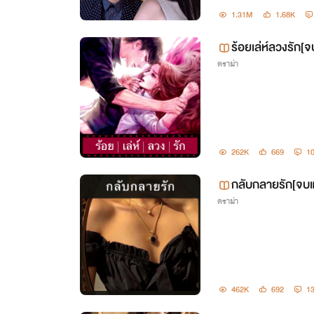
1.31M
1.68K
ร้อยเล่ห์ลวงรัก[จ
ดราม่า
262K
669
1
กลับกลายรัก[จบแ
ดราม่า
462K
692
1