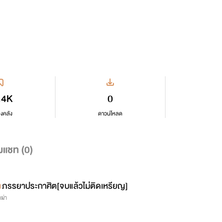
.4K
0
ลงคลัง
ดาวน์โหลด
มแชท (
0
)
ภรรยาประกาศิต[จบแล้วไม่่ติดเหรียญ]
ม่า