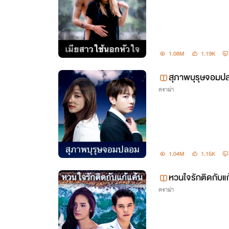
1.08M
1.19K
สุภาพบุรุษจอมปล
ดราม่า
1.04M
1.15K
หวนใจรักติดกับแก
ดราม่า