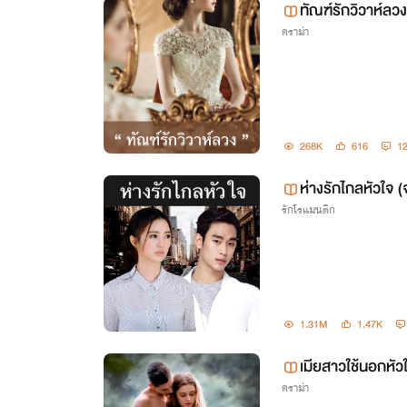
ทัณฑ์รักวิวาห์ลว
ดราม่า
268K
616
1
ห่างรักไกลหัวใจ 
รักโรแมนติก
1.31M
1.47K
เมียสาวใช้นอกหัว
ดราม่า