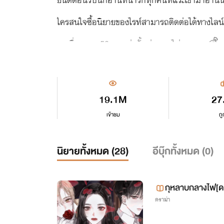
ใครสนใจซื้อนิยายของไรท์สามารถติดต่อได้ทางไล
ทุกเรื่องราคา50บาทเท่านั้นค่ะราคาไม่แพงเลย💰
‼️ไรท์ขายเป็นไฟล์สำหรับเปิดอ่านผ่านมือถือและอุป
19.1M
27
เข้าชม
ถู
นิยายทั้งหมด (
28
)
อีบุ๊กทั้งหมด (
0
)
กุหลาบกลางไฟ[ดรา
ดราม่า