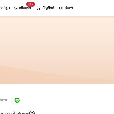
มาใหม่
การ์ตูน
ดรีมแชท
ธัญลิสต์
ค้นหา
ิดตาม
านนิยายของไรท์นะคะ😘