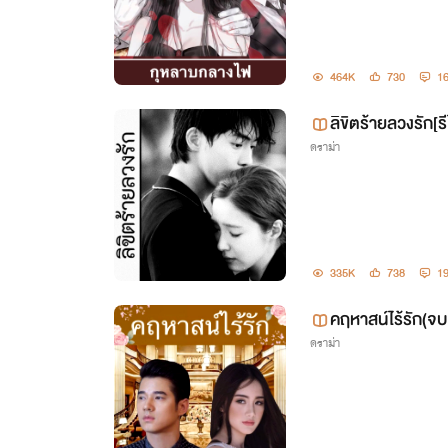
464K
730
1
ลิขิตร้ายลวงรัก[ร
ดราม่า
335K
738
1
คฤหาสน์ไร้รัก(จบ
ดราม่า