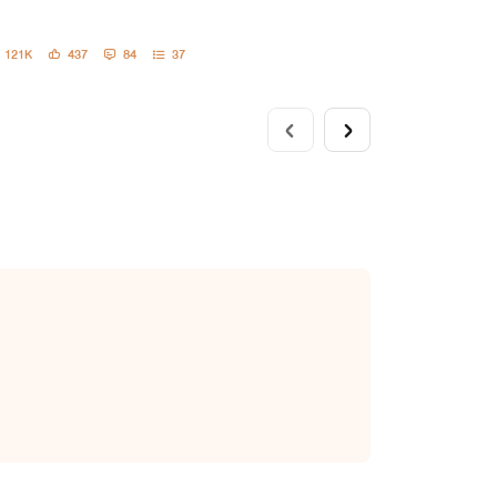
121K
437
84
37