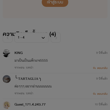
เข้าสู่ระบบ
ความคิดเห็นทั้งหมด (
4
)
KING
9 ปีที่แล้ว
มาเป็นเป็นเเพ็กเกจ5555
จากตอน: บทนำ
ตอบกลับ
╰ ᴛᴀʀᴛᴀɢʟɪᴀ ╮
9 ปีที่แล้ว
ต่อๆๆๆ อยากอ่านนนนนนน
จากตอน: บทนำ
ตอบกลับ
Guest_171.4.243.77
10 ปีที่แล้ว