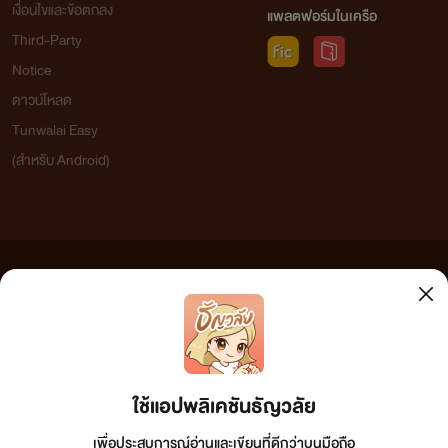
เงื่อนไขและข้อตกลง
แพลตฟอร์มในเครือ
Third-Party
Notice
ดาวน์โหลด
Tunwalai Easy
(สำหรับ Android)
ข้อความที่ท่านได้อ่านจากเว็บไซต์นี้เกิดจากการเขียนโดยสาธารณชนและเผยแพร่โดยอัตโนมัติ ผู้ดูแล
เว็บไซต์แห่งนี้ไม่ได้เห็นด้วยและไม่ขอรับผิดชอบต่อข้อความใดๆ ทั้งสิ้น ดังนั้นผู้อ่านทุกท่านโปรดใช้
วิจารณญาณในการกลั่นกรองด้วยตนเอง และหากท่านพบข้อความใดๆ ที่ขัดต่อกฎหมายและศีลธรรม
กรุณาแจ้งมาที่ tunwalai@ookbee.com เพื่อทีมงานจะได้ดำเนินการในทันที ทั้งนี้ ทางเว็บไซต์ขอสงวน
ลิขสิทธิ์ตามพระราชบัญญัติลิขสิทธิ์ (ฉบับเพิ่มเติม) พ.ศ.2558
ใช้แอปพลิเคชันธัญวลัย
เพื่อประสบการณ์อ่านและเขียนที่ดีกว่าบนมือถือ