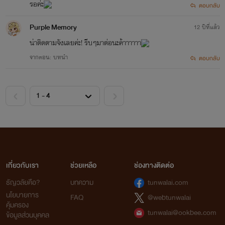
รอค่ะ
ตอบกลับ
Purple Memory
12 ปีที่แล้ว
น่าติดตามจังเลยค่ะ! รีบๆมาต่อนะค้าาาาาา
จากตอน: บทนำ
ตอบกลับ
เกี่ยวกับเรา
ช่วยเหลือ
ช่องทางติดต่อ
ธัญวลัยคือ?
บทความ
tunwalai.com
นโยบายการ
FAQ
@webtunwalai
คุ้มครอง
tunwalai@ookbee.com
ข้อมูลส่วนบุคคล