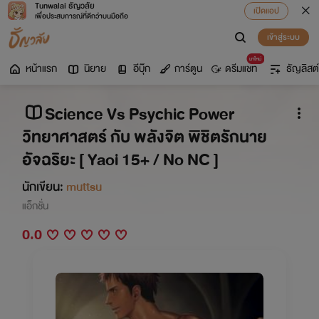
Tunwalai ธัญวลัย
เปิดแอป
เพื่อประสบการณ์ที่ดีกว่าบนมือถือ
เข้าสู่ระบบ
มาใหม่
หน้าแรก
นิยาย
อีบุ๊ก
การ์ตูน
ดรีมแชท
ธัญลิสต์
Science Vs Psychic Power
วิทยาศาสตร์ กับ พลังจิต พิชิตรักนาย
อัจฉริยะ [ Yaoi 15+ / No NC ]
นักเขียน:
muttsu
แอ็กชั่น
0.0