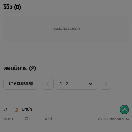
น๊าาาาา
รีวิว (0)
ไม่สนุกยังไงก็ขอโทษด้วยละกันนะครับผม
เรื่องนี้ยังไม่มีรีวิว
อิมเมจของตัวละครและคาแลตเตอร์เป็นเพื่อยผมจริงๆนะครับ แต่
เปลี่ยนชื่อ5555+
มันเป็นจินตนาการที่ผมชอบเพื่อนด้วยกันคนนึงซึ่งผมก็อยากให้
ตอนนิยาย (
สำหวังแต่ก็ถ่ายทอดออกมาเป็นนิยาย
2
)
สุดท้าย ฝากเรื่องนี้ไว้ด้วยนะครับ
ตอนแรกสุด
ส่วนเรื่องรุปไว้จะมาลงละกันนะครับขอค้างไว้ซักนิดดด
#1
บทนำ
991
1
0 หน้า
23 ม.ค. 2558 08:59 น.