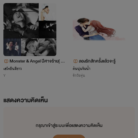
Monster & Angel ปีศาจร้าย[ C
ลองรักสักครั้งแล้วจะรู้
hanBaek ]
เฮโรอีนสีขาว
ต้นนุ่นริมน้ำ
Y
รักวัยรุ่น
แสดงความคิดเห็น
กรุณาเข้าสู่ระบบเพื่อแสดงความคิดเห็น