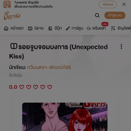
Tunwalai ธัญวลัย
เปิดแอป
เพื่อประสบการณ์ที่ดีกว่าบนมือถือ
เข้าสู่ระบบ
มาใหม่
หน้าแรก
นิยาย
อีบุ๊ก
การ์ตูน
ดรีมแชท
ธัญลิสต์
รอยจูบจอมบงการ (Unexpected
Kiss)
นักเขียน:
กวีมนตรา-พัณณ์ภัสร์
รักวัยรุ่น
0.0