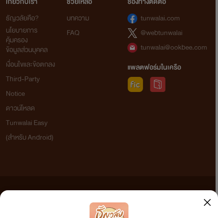
เกี่ยวกับเรา
ช่วยเหลือ
ช่องทางติดต่อ
ธัญวลัยคือ?
บทความ
tunwalai.com
นโยบายการ
FAQ
@webtunwalai
คุ้มครอง
tunwalai@ookbee.com
ข้อมูลส่วนบุคคล
เงื่อนไขและข้อตกลง
แพลตฟอร์มในเครือ
Third-Party
Notice
ดาวน์โหลด
Tunwalai Easy
(สำหรับ Android)
ข้อความที่ท่านได้อ่านจากเว็บไซต์นี้เกิดจากการเขียนโดยสาธารณชนและเผยแพร่โดยอัตโนมัติ ผู้ดูแล
เว็บไซต์แห่งนี้ไม่ได้เห็นด้วยและไม่ขอรับผิดชอบต่อข้อความใดๆ ทั้งสิ้น ดังนั้นผู้อ่านทุกท่านโปรดใช้
วิจารณญาณในการกลั่นกรองด้วยตนเอง และหากท่านพบข้อความใดๆ ที่ขัดต่อกฎหมายและศีลธรรม