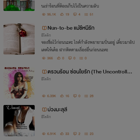
นเร่าร้อนที่ต้องเก็บไว้เป็นความลับ
95.1K
19
4
51
Nun-to-be แม่ชีหนีรัก
อีโรติก
จองชื่อไว้ก่อนนะคะ ไรต์กำลังพยายามปั่นอยู่ เดี๋ยวมาอัป
เดตให้เด้อ ฝากติดตามเรื่องอื่นก่อนนะคะ
366
0
0
0
ตรวนร้อน ซ่อนใยรัก (The Uncontrollab
อีโรติก
le Feelings)
6.39K
16
0
28
บ่วงมะลุลี
อีโรติก
6.91K
33
2
23