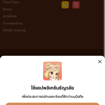
Third-Party
Notice
ดาวน์โหลด
Tunwalai Easy
(สำหรับ Android)
ข้อความที่ท่านได้อ่านจากเว็บไซต์นี้เกิดจากการเขียนโดยสาธารณชนและเผยแพร่โดยอัตโนมัติ ผู้ดูแล
เว็บไซต์แห่งนี้ไม่ได้เห็นด้วยและไม่ขอรับผิดชอบต่อข้อความใดๆ ทั้งสิ้น ดังนั้นผู้อ่านทุกท่านโปรดใช้
วิจารณญาณในการกลั่นกรองด้วยตนเอง และหากท่านพบข้อความใดๆ ที่ขัดต่อกฎหมายและศีลธรรม
กรุณาแจ้งมาที่ tunwalai@ookbee.com เพื่อทีมงานจะได้ดำเนินการในทันที ทั้งนี้ ทางเว็บไซต์ขอสงวน
ลิขสิทธิ์ตามพระราชบัญญัติลิขสิทธิ์ (ฉบับเพิ่มเติม) พ.ศ.2558
ใช้แอปพลิเคชันธัญวลัย
เพื่อประสบการณ์อ่านและเขียนที่ดีกว่าบนมือถือ