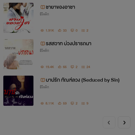
ชายาของอาชา
อีโรติก
1.91K
33
0
2
รสสวาท บ่วงปรารถนา
อีโรติก
19.4K
66
2
24
บาปรัก ทัณฑ์ลวง (Seduced by Sin)
อีโรติก
8.11K
59
2
9