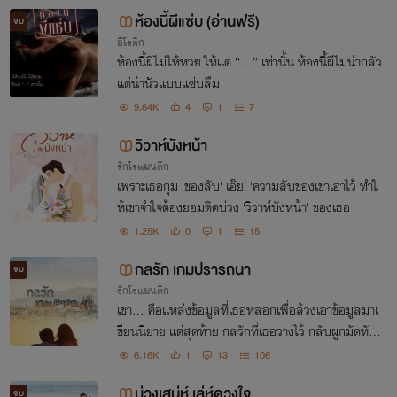
ห้องนี้ผีแซ่บ (อ่านฟรี)
จบ
อีโรติก
ห้องนี้ผีไม่ให้หวย ให้แต่ “...” เท่านั้น ห้องนี้ผีไม่น่ากลัว
แต่น่านัวแบบแซ่บลืม
9.64K
4
1
7
วิวาห์บังหน้า
รักโรแมนติก
เพราะเธอกุม 'ของลับ' เอ๊ย! 'ความลับของเขาเอาไว้ ทำใ
ห้เขาจำใจต้องยอมติดบ่วง 'วิวาห์บังหน้า' ของเธอ
1.25K
0
1
15
กลรัก เกมปรารถนา
จบ
รักโรแมนติก
เขา... คือแหล่งข้อมูลที่เธอหลอกเพื่อล้วงเอาข้อมูลมาเ
ขียนนิยาย แต่สุดท้าย กลรักที่เธอวางไว้ กลับผูกมัดหัวใ
จของเธอไว้กับเขา
6.16K
1
13
106
บ่วงเสน่ห์ เล่ห์ดวงใจ
จบ