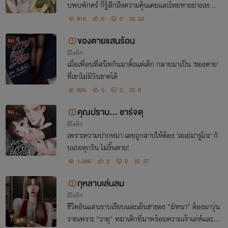
บพบพักตร์ ก็รู้สึกถึงความคุ้นเคยและโหยหาอย่างเหลือ
แสน
815
0
0
32
ของตายแสนร้อน
จบ
อีโรติก
เมื่อเพื่อนที่สนิทกันมาตั้งแต่เด็ก กลายมาเป็น 'ของตาย'
ที่เขาไม่มีวันขาดได้
825
0
0
8
คุณปราบ... ชาร์จดุ
จบ
อีโรติก
เพราะความปากหมา เลยถูกสาปให้ต้อง 'เยเย่มารูโกะ' กั
บเธอทุกวัน ไม่งั้นตาย!
1.34K
2
0
27
กุหลาบเล่นลม
อีโรติก
ชีวิตอันแสนราบเรียบและเย็นชาของ "มัทนา" ต้องมาวุ่น
วายเพราะ "วายุ" หมาเด็กที่มาพร้อมความเจ้าเล่ห์และลี