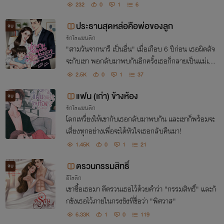
ลารักอันแสนเร่าร้อน
232
0
1
6
ประธานสุดหล่อคือพ่อของลูก
จบ
รักโรแมนติก
"สามวันจากนารี เป็นอื่น" เมื่อเกือบ 6 ปีก่อน เธอผิดสัจ
จะกับเขา พอกลับมาพบกันอีกครั้งเธอก็กลายเป็นแม่เลี้
ยงเดี่ยวไปเสียแล้ว
2.5K
0
1
37
แฟน (เก่า) ข้างห้อง
จบ
รักโรแมนติก
โลกเหวี่ยงให้เขากับเธอกลับมาพบกัน และเขาก็พร้อมจะ
เสี่ยงทุกอย่างเพื่อจะได้หัวใจเธอกลับคืนมา!
1.45K
0
1
21
ตรวนกรรมสิทธิ์
จบ
อีโรติก
เขาซื้อเธอมา ตีตรวนเธอไว้ด้วยคำว่า "กรรมสิทธิ์" และกั
กขังเธอไว้ภายในกรงขังที่ชื่อว่า "พิศวาส"
6.33K
1
0
119