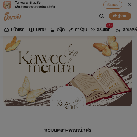
Tunwalai ธัญวลัย
เปิดแอป
เพื่อประสบการณ์ที่ดีกว่าบนมือถือ
เข้าสู่ระบบ
มาใหม่
หน้าแรก
นิยาย
อีบุ๊ก
การ์ตูน
ดรีมแชท
ธัญลิสต์
กวีมนตรา-พัณณ์ภัสร์