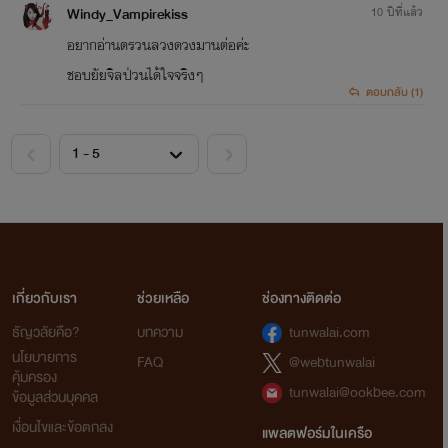
Windy_Vampirekiss
10 ปีที่แล้ว
อยากอ่านตรวนลวงดวงมานต่อค่ะ
ชอบยัยจิลป่วนได้ใจจริงๆ
ตอบกลับ (1)
<
>
เกี่ยวกับเรา
ช่วยเหลือ
ช่องทางติดต่อ
ธัญวลัยคือ?
บทความ
tunwalai.com
นโยบายการ
FAQ
@webtunwalai
คุ้มครอง
tunwalai@ookbee.com
ข้อมูลส่วนบุคคล
เงื่อนไขและข้อตกลง
แพลตฟอร์มในเครือ