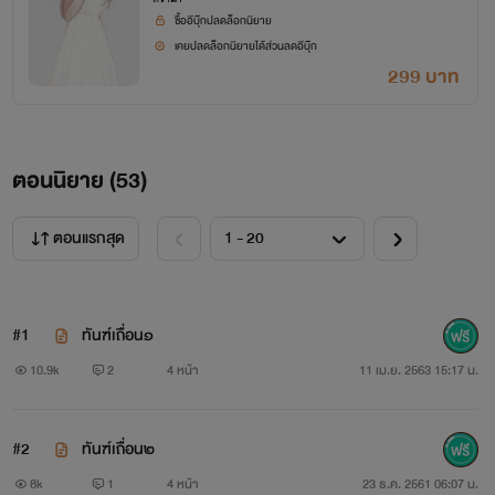
เกลียดคือเกลียดมากเช่นกัน
ซื้ออีบุ๊กปลดล็อกนิยาย
เคยปลดล็อกนิยายได้ส่วนลดอีบุ๊ก
299 บาท
ตอนนิยาย (
53
)
ตอนแรกสุด
#1
ทันฑ์เถื่อน๑
10.9k
2
4 หน้า
11 เม.ย. 2563 15:17 น.
#2
ทันฑ์เถื่อน๒
8k
1
4 หน้า
23 ธ.ค. 2561 06:07 น.