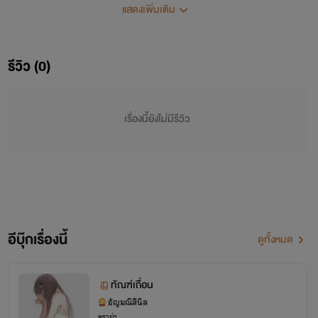
แสดงเพิ่มเติม
รีวิว (0)
เรื่องนี้ยังไม่มีรีวิว
￼
=pc=เจฟ เจตริน อลอนโซ
อีบุ๊กเรื่องนี้
ดูทั้งหมด
เขาสูญเสียคนรักและลูกน้อยไปเพราะความมักง่ายของเธอ
ชายหนุ่มเจ้าของบริษัทเกี่ยวกับอุปกรณ์เครื่องบินทั้งยังพ่วงด้วย
ทัณฑ์เถื่อน
ตำแหน่งสจ๊วต นิสัยดุดันมุทะลุ ใจร้อนแต่มีเหตุผล รักคือรักมาก
อัญมณีสีนิล
ดราม่า