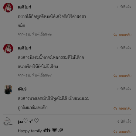
เลดีไนท์
6 ปีที่แล้ว
อยากได้ก้อพูดดีหมดได้เสร็จก้อไร้ค่าสงสา
รมิล
จากตอน: ทันฑ์เถื่อน๓๒
ตอบกลับ
เลดีไนท์
6 ปีที่แล้ว
สงสารมิลอ่ะน้ำตาจะไหลกรรมที่ไม่ได้ก่อ
ขนาดร้องไห้ยังไม่มีเสียง
จากตอน: ทันฑ์เถื่อน๒๙
ตอบกลับ
เดียร์
6 ปีที่แล้ว
สงสารนางเอกเป็นใบ้พูดไม่ได้ เป็นแพะแถม
ถูกรังแกข่มเหงอีก
ตอบกลับ
jaa♡➹♡
6 ปีที่แล้ว
Happy family 👪 💗🎉
ตอบกลับ