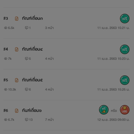
#3
ทัณฑ์เถื่อน๓
￼
6.5k
1
3 หน้า
11 เม.ย. 2563 15:21 น.
=pc=มิลญา โชติชนาพิพัฒน์
#4
ทัณฑ์เถื่อน๔
หญิงสาวผู้เป็นแพะรับบาป เธอเป็นคนที่ครอบครับของเอวา
7k
5
4 หน้า
11 เม.ย. 2563 15:23 น.
รับอุปการะไว้หลังจากที่เกิดอุบัติเหตุรถพลิกคว่ำตอนเธอ
อายุ3ขวบพ่อกับแม่ของเธอเสียชีวิต และตัวเธอเองกลายเป็นใบ้
#5
ทัณฑ์เถื่อน๕
เพราะช็อคสุดขีด หญิงสาวมีศักดิ์เป็นหลานของตระกูลไอยอัศรา
10.3k
6
4 หน้า
11 เม.ย. 2563 15:25 น.
นิสัยอ่อนหวานนุ่มนวล ใจดีและใจเย็น แอบชอบเจฟมาตั้งแต่เป็น
สาวแรกรุ่น
#6
ทันฑ์เถื่อน๖
หรือ
500
6.7k
13
7 หน้า
12 เม.ย. 2563 09:00 น.