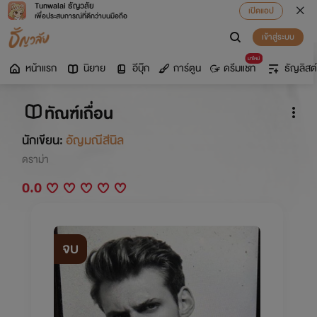
Tunwalai ธัญวลัย
เปิดแอป
เพื่อประสบการณ์ที่ดีกว่าบนมือถือ
เข้าสู่ระบบ
มาใหม่
หน้าแรก
นิยาย
อีบุ๊ก
การ์ตูน
ดรีมแชท
ธัญลิสต์
ทัณฑ์เถื่อน
นักเขียน:
อัญมณีสีนิล
ดราม่า
0.0
จบ