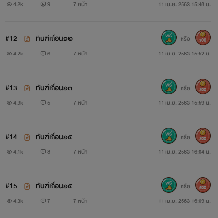
4.2k
9
7 หน้า
11 เม.ย. 2563 15:48 น.
เอวา ไอยอัศรา
#12
ทันฑ์เถื่อน๑๒
หรือ
หล่อนมีศักดิ์เป็นพี่สาวของมิลญา เป็นเพื่อนรักของริต้าแฟน
300
4.2k
6
7 หน้า
11 เม.ย. 2563 15:52 น.
สาวของเจฟ ทำงานเป็นแอร์โฮสเตสอยู่สายการบินเดียวกับเจฟ
นิสัยเก่งฉลาด หล่อนสวยและเฉิดฉายแต่แอบชอบว่าที่สามีของ
#13
ทันฑ์เถื่อน๑๓
หรือ
300
เพื่อนรัก เธอจึงทำทุกอย่างเพื่อให้ได้เขามา
4.9k
5
7 หน้า
11 เม.ย. 2563 15:59 น.
//////////////////////////////////////////////////////////
#14
ทันฑ์เถื่อน๑๕
หรือ
300
ฝากนิยายเรื่องนี้ไว้ในอ้อมใจผู้อ่านด้วยนะคะ พระเอกเรื่องนี้
4.1k
8
7 หน้า
11 เม.ย. 2563 16:04 น.
รุนแรงสุดๆ นางเอกก็น่าสงสารสุดๆเช่นกัน มาม่าชามโตแน่ค่ะ
เรื่องนี้
#15
ทันฑ์เถื่อน๑๕
หรือ
500
#ขออนุญาตเจ้าของภาพด้วยนะคะ #นิยายเรื่องนี้เกิดจาก
4.3k
7
7 หน้า
11 เม.ย. 2563 16:09 น.