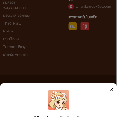
คุ้มครอง
tunwalai@ookbee.com
ข้อมูลส่วนบุคคล
เงื่อนไขและข้อตกลง
แพลตฟอร์มในเครือ
Third-Party
Notice
ดาวน์โหลด
Tunwalai Easy
(สำหรับ Android)
ข้อความที่ท่านได้อ่านจากเว็บไซต์นี้เกิดจากการเขียนโดยสาธารณชนและเผยแพร่โดยอัตโนมัติ ผู้ดูแล
เว็บไซต์แห่งนี้ไม่ได้เห็นด้วยและไม่ขอรับผิดชอบต่อข้อความใดๆ ทั้งสิ้น ดังนั้นผู้อ่านทุกท่านโปรดใช้
วิจารณญาณในการกลั่นกรองด้วยตนเอง และหากท่านพบข้อความใดๆ ที่ขัดต่อกฎหมายและศีลธรรม
กรุณาแจ้งมาที่ tunwalai@ookbee.com เพื่อทีมงานจะได้ดำเนินการในทันที ทั้งนี้ ทางเว็บไซต์ขอสงวน
ลิขสิทธิ์ตามพระราชบัญญัติลิขสิทธิ์ (ฉบับเพิ่มเติม) พ.ศ.2558