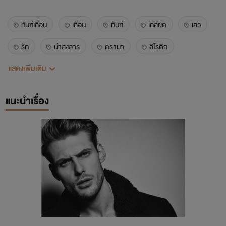
ทันฑ์เถื่อน
เถื่อน
ทันฑ์
เกลียด
เลว
รัก
น่าสงสาร
ดราม่า
อิโรติก
แสดงเพิ่มเติม
รักข้างเดียว
โหด
แค้น
แนะนำเรื่อง