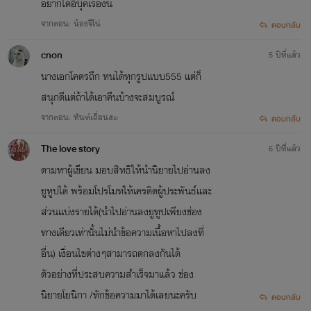
อยากได้อีบุ๊คเรื่องนี้
จากตอน: น้องจีโน่
ตอบกลับ
cnon
5 ปีที่แล้ว
นางเอกโคตรถึก​ ทนได้ทุกรูปแบบ555​ แต่ก็
สนุกดีแต่ถ้าได้เอาคืนบ้างจะสมบูรณ์
จากตอน: ทันฑ์เถื่อน๕๑
ตอบกลับ
The love story
6 ปีที่แล้ว
ตามหาผู้เขียน มอบสิทธิให้นำนิยายไปอ่านลง
ยูทูปได้ พร้อมโปรโมทให้เครดิตผู้ประพันธ์และ
ส่วนแบ่งรายได้(นำไปอ่านลงยูทูปเพียงช่อง
ทางเดียวเท่านั้นไม่นำข้อความเนื้อหาไปลงที่
อื่น) เงื่อนไขต่างๆสามารถตกลงกันได้
ตัวอย่างที่ประสบความสำเร็จมาแล้ว ช่อง
นิยายโยนิกา /ทักข้อความมาได้เลยนะครับ
ตอบกลับ