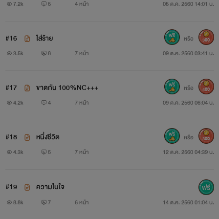
7.2k
5
4 หน้า
05 ต.ค. 2560 14:01 น.
#16
ใส่ร้าย
หรือ
300
3.5k
8
7 หน้า
09 ต.ค. 2560 03:41 น.
พิมพ์ดาว เด็กกำพร้า เป็นครอบครัว เป็นพี่สาว ของพลอย
ลดา เธอกำลังจะแต่งงานกับแฟนหนุ่มในอีกไม่ช้า แต่เธอกลับ
#17
ขาดกัน 100%NC+++
หรือ
400
ประสบอุบัติเหตุทางรถยนต์เสียชีวิตพร้อมลูกน้อยในครรภ์
4.2k
4
7 หน้า
09 ต.ค. 2560 06:04 น.
#18
หนึ่งชีวิต
หรือ
300
4.3k
5
7 หน้า
12 ต.ค. 2560 04:39 น.
#19
ความในใจ
8.8k
7
6 หน้า
14 ต.ค. 2560 01:04 น.