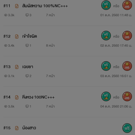
#11
สัมผัสหวาม 100%NC+++
หรือ
400
พลอยลดา เด็กกำพร้า มีศักดิ์เป็นน้องสาวของพิมพ์ดาว ถูก
3.3k
3
7 หน้า
01 ต.ค. 2560 11:48 น.
ซาตานในร่างมนุษย์อย่างไมค์ทำร้าย เพราะเข้าใจผิดว่าเธออยู่
เบื้องหลังการตายของพิมพ์ดาว เธอยอมทนเขาทุกอย่างเพื่อชดใช้
#12
เข้าใจผิด
หรือ
300
ในสิ่งที่เขาตราหน้าว่าเป็นความผิดของเธอ
3.4k
1
8 หน้า
02 ต.ค. 2560 17:45 น.
#13
เฉยชา
หรือ
300
3.1k
2
7 หน้า
03 ต.ค. 2560 16:51 น.
#14
หึงหวง 100NC+++
หรือ
400
3.5k
1
7 หน้า
04 ต.ค. 2560 21:06 น.
#15
น้องสาว