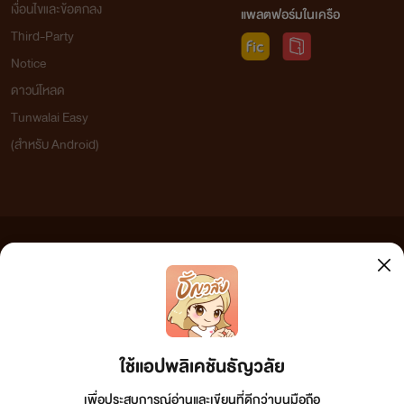
เงื่อนไขและข้อตกลง
แพลตฟอร์มในเครือ
Third-Party
Notice
ดาวน์โหลด
Tunwalai Easy
(สำหรับ Android)
ข้อความที่ท่านได้อ่านจากเว็บไซต์นี้เกิดจากการเขียนโดยสาธารณชนและเผยแพร่โดยอัตโนมัติ ผู้ดูแล
เว็บไซต์แห่งนี้ไม่ได้เห็นด้วยและไม่ขอรับผิดชอบต่อข้อความใดๆ ทั้งสิ้น ดังนั้นผู้อ่านทุกท่านโปรดใช้
วิจารณญาณในการกลั่นกรองด้วยตนเอง และหากท่านพบข้อความใดๆ ที่ขัดต่อกฎหมายและศีลธรรม
กรุณาแจ้งมาที่ tunwalai@ookbee.com เพื่อทีมงานจะได้ดำเนินการในทันที ทั้งนี้ ทางเว็บไซต์ขอสงวน
ลิขสิทธิ์ตามพระราชบัญญัติลิขสิทธิ์ (ฉบับเพิ่มเติม) พ.ศ.2558
ใช้แอปพลิเคชันธัญวลัย
เพื่อประสบการณ์อ่านและเขียนที่ดีกว่าบนมือถือ