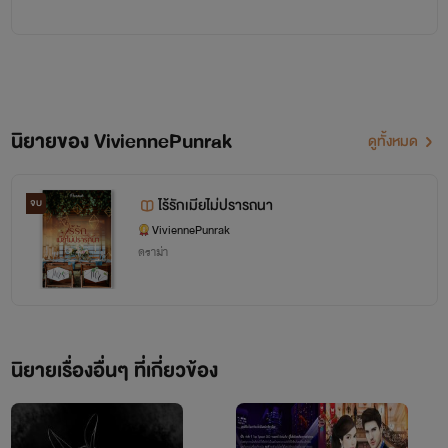
ก่อนนะคะ
Vivienne/Punrak คือ
นามปากกาของ Writer
จุดเริ่มของการเขียนนิยายในครั้ง
นี้
นิยายของ ViviennePunrak
ดูทั้งหมด
เกิดจากความชอบและรักในการ
ไร้รักเมียไม่ปรารถนา
จบ
อ่านนิยายของ
Writer
ViviennePunrak
ดราม่า
จนเกิดเป็นแรงบันดาลใจ ในการ
เขียนนิยาย
นิยายเรื่องอื่นๆ ที่เกี่ยวข้อง
ร.ต.อเอกพลนายตำรวจหนุ่มอนาคตไกลทำตามความฝันของ
ยังไงก็ขอฝากผลงานด้วยนะคะ
ตัวเองโดยการเป็นตำรวจภารกิจครั้งนี้ของเขาคือการสืบหาสาเหตุ
ฝากเนื้อฝากตัวด้วยค่ะ
การตายของพิมพ์ดาวแฟนของเพื่อนรัก
และเขายังต้องตามหาน้อง