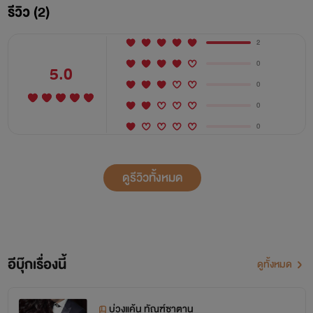
รีวิว (2)
ไว้จนสุดความสามารถแล้วครับ แต่ก็ไม่สามารถยื้อชีวิตทั้งคู่ไว้ได้"
เสียงของหมอเจ้าของไข้เอ่ยขึ้น
2
0
5.0
"ไม่จริง...ไม่จริง หมอโกหกใช่ไหมครับ ฮือออ...พิมพ์กลับ
0
มาหาผมก่อน กลับมาหาผมนะพิมพ์" มือหนาโอบกอดและเขย่า
0
ร่างไร้ลมหายใจด้วยความเสียใจ
0
"นายครับ ตำรวจบอกว่าคนที่ขับรถเป็นคุณพลอยครับ และ
ดูรีวิวทั้งหมด
ตอนนี้คุณพลอยก็ยังไม่ฟื้นเลยครับ เสียงบอดี้การ์ดรายงานออก
มา
"ดี...เฝ้าเธอไว้ให้ดี เดี๋ยวฉันจัดการเรื่องของพิมพ์เสร็จเมื่อ
อีบุ๊กเรื่องนี้
ดูทั้งหมด
ไหร่ เมื่อนั้นก็จะถึงเวลาของเธอที่จะต้องสัมผัสกับคำว่าตายทั้ง
เป็น....."
บ่วงแค้น ทัณฑ์ซาตาน