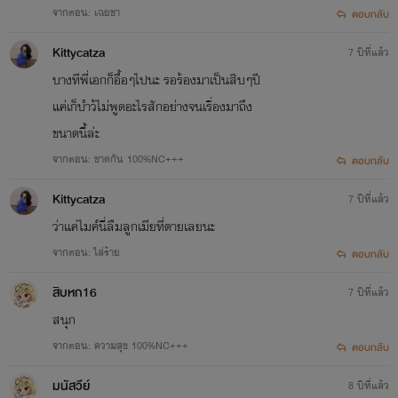
จากตอน: เฉยชา
ตอบกลับ
Kittycatza
7 ปีที่แล้ว
บางทีพี่เอกก็อื้อๆไปนะ รอร้องมาเป็นสิบๆปี
แค่เก็บำว้ไม่พูดอะไรสักอย่างจนเรื่องมาถึง
ขอบคุณทุกกำลังใจและแรงสนับสนุน Vivienne ขอสัญญาว่าจะ
ขนาดนี้ล่ะ
พัฒนางานเขียนองตัวเองให้ดีขึ้นเรื่อยๆ
จากตอน: ขาดกัน 100%NC+++
ตอบกลับ
Kittycatza
7 ปีที่แล้ว
ว่าแค่ไมค์นี่ลืมลูกเมียที่ตายเลยนะ
จากตอน: ใส่ร้าย
ตอบกลับ
สิบหก16
7 ปีที่แล้ว
สนุก
จากตอน: ความสุข 100%NC+++
ตอบกลับ
มนัสวีย์
8 ปีที่แล้ว