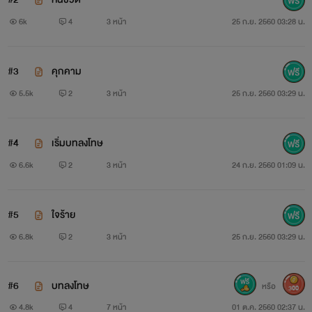
6k
4
3 หน้า
25 ก.ย. 2560 03:28 น.
#3
คุกคาม
ไมค์ เมสัน ผู้ชายที่รักพิมพ์ดาวไม่สนใจว่าเธอจะเป็นเด็ก
5.5k
2
3 หน้า
25 ก.ย. 2560 03:29 น.
กำพร้า ทั้งสองกำลังจะแต่งงานกัน แต่พิมพ์ดาวก็ประสบอุบัติเหตุ
รถคว่ำเสียชีวิตพร้อมลูกน้อยในครรภ์ ความโกรธแค้นทุกอย่างที่
#4
เริ่มบทลงโทษ
เขามีนำไปลงที่พลอยลดาเพียงคนเดียว เพราะเขาโดนลินินเป่าหู
6.6k
2
3 หน้า
24 ก.ย. 2560 01:09 น.
ว่าพลอยลดาอยู่เบื้องหลังการตายของพิมพ์ดาวทุกอย่าง
#5
ใจร้าย
6.8k
2
3 หน้า
25 ก.ย. 2560 03:29 น.
#6
บทลงโทษ
หรือ
300
4.8k
4
7 หน้า
01 ต.ค. 2560 02:37 น.