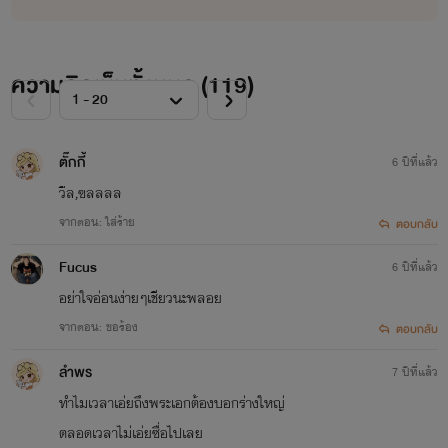
บุคคลในภาพไม่มีส่วนเกี่ยวข้องกับเนื้อหาภายในเรื่อง
ความคิดเห็นทั้งหมด (
ขอบคุณภาพจาก Google
119
)
ตั๊กกี้
6 ปีที่แล้ว
วืล,ฃลลลล
จากตอน: ใส่ร้าย
ตอบกลับ
Fucus
6 ปีที่แล้ว
อย่าใจอ่อนง่ายๆเชียวนะพลอย
จากตอน: ขอร้อง
ตอบกลับ
ลำพร
7 ปีที่แล้ว
ทำไมเวลาเอ่ยถึงพระเอกต้องบอกร่างใหญ่
ตลอดเวลาไม่เอ่ยซื่อไปเลย