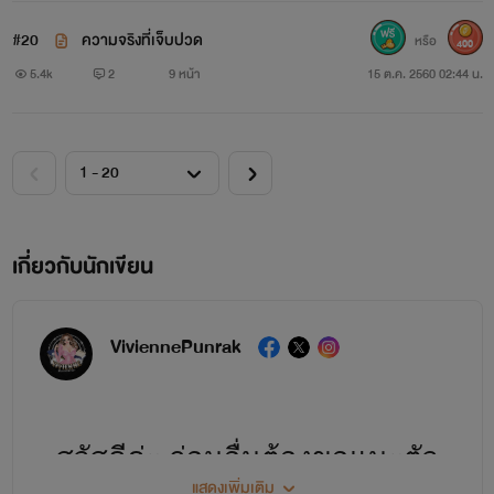
#20
ความจริงที่เจ็บปวด
หรือ
400
5.4k
2
9 หน้า
15 ต.ค. 2560 02:44 น.
ลินิน เพื่อนสนิทพิมพ์ดาว ต่อหน้าทำดีทุกอย่างลับหลังจ้อง
เกี่ยวกับนักเขียน
ทำร้าย และเป็นคนอยู่เบื้องหลังการตายของพิมพ์ดาว เพื่อที่เธอ
จะได้เข้ามาแทนที่พิมพ์ดาว แต่แล้วเธอกลับมีศัตรูหัวใจคนใหม่ที่
ViviennePunrak
ต้องกำจัดอีกครั้งนั้นก็คือพลอยลดา
สวัสดีค่ะ ก่อนอื่นต้องขอแนะตัว
แสดงเพิ่มเติม