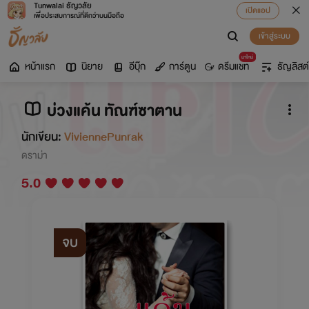
Tunwalai ธัญวลัย
เปิดแอป
เพื่อประสบการณ์ที่ดีกว่าบนมือถือ
เข้าสู่ระบบ
มาใหม่
หน้าแรก
นิยาย
อีบุ๊ก
การ์ตูน
ดรีมแชท
ธัญลิสต์
บ่วงแค้น ทัณฑ์ซาตาน
นักเขียน:
ViviennePunrak
ดราม่า
5.0
จบ