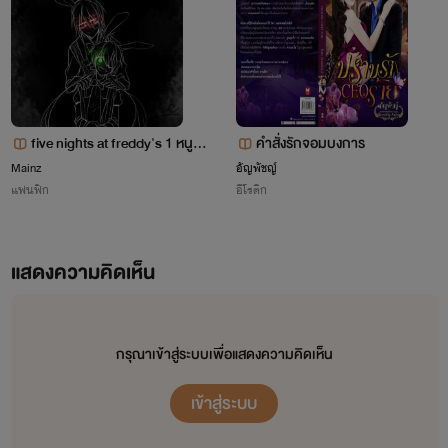
สาวต่างมารดาอีก
ถ้ามีอะไรแนะนำติชมได้เลย
ค่ะ
Writerยินดีรับฟังค่ะ
five nights at freddy's 1 หนูก็เ
คำสั่งรักจอมบงการ
ป็นยามได้นะ:>
Mainz
อัญพัชญ์
แฟนฟิก
อีโรติก
แสดงความคิดเห็น
กรุณาเข้าสู่ระบบเพื่อแสดงความคิดเห็น
เข้าสู่ระบบ