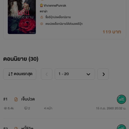
ViviennePunrak
ดราม่า
ซื้ออีบุ๊กปลดล็อกนิยาย
เคยปลดล็อกนิยายได้ส่วนลดอีบุ๊ก
119 บาท
ตอนนิยาย (
30
)
ตอนแรกสุด
#1
เจ็บปวด
8.4k
2
4 หน้า
15 ก.ย. 2560 20:32 น.
#2
หนี้ชีวิต