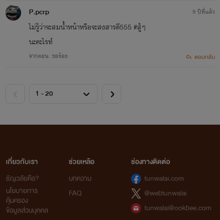
P.pcrp
9 ปีที่แล้ว
ไม่รู้ว่าจะสมน้ำหน้าหรือจะสงสารดี555 #สู้ๆ
นะคะไรท์
จากตอน: ขอร้อง
ตอบกลับ
เกี่ยวกับเรา
ช่วยเหลือ
ช่องทางติดต่อ
ธัญวลัยคือ?
บทความ
tunwalai.com
นโยบายการ
FAQ
@webtunwalai
คุ้มครอง
tunwalai@ookbee.com
ข้อมูลส่วนบุคคล