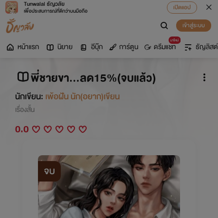
Tunwalai ธัญวลัย
เปิดแอป
เพื่อประสบการณ์ที่ดีกว่าบนมือถือ
เข้าสู่ระบบ
มาใหม่
หน้าแรก
นิยาย
อีบุ๊ก
การ์ตูน
ดรีมแชท
ธัญลิสต์
พี่ชายขา...ลด15%(จบแล้ว)
นักเขียน:
เพ้อฝัน นัก(อยาก)เขียน
เรื่องสั้น
0.0
จบ