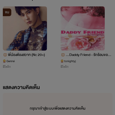
จบ
เริ่มเขียนนิยายเมื่อ 3/10/59
พี่น้องต้องสวาท (Nc 20+)
...Daddy Friend - รักร้อนของเ
พื่อนพ่อ [Erotic - NC18+]...
Genrei
tonightyj
อีโรติก
อีโรติก
แสดงความคิดเห็น
จัดหน้า/ทำปก/เปลี่ยนไฟล์/เข้าเล่ม/
กรุณาเข้าสู่ระบบเพื่อแสดงความคิดเห็น
พ็อคเก็ตบุ๊ค/