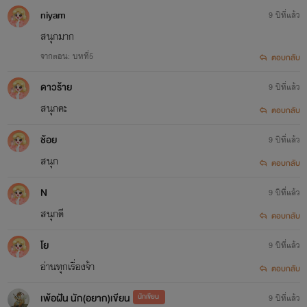
niyam
9 ปีที่แล้ว
ถ้าว่างจะเข้ามาอัพต่อนะค่ะ
สนุกมาก
หายไปเพราะทำงานประจำจ้า
จากตอน: บทที่5
ตอบกลับ
ดาวร้าย
9 ปีที่แล้ว
สนุกคะ
ตอบกลับ
ช้อย
9 ปีที่แล้ว
สนุก
ตอบกลับ
N
9 ปีที่แล้ว
สนุกดี
ตอบกลับ
โย
9 ปีที่แล้ว
อ่านทุกเรื่องจ้า
ตอบกลับ
เพ้อฝัน นัก(อยาก)เขียน
นักเขียน
9 ปีที่แล้ว