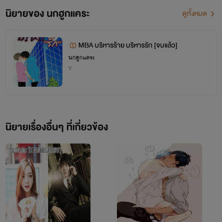
งานส่วนใหญ่จะเป็นแนว
นิยายของ นกฮูกแคระ
ดูทั้งหมด
ชายXชาย
MBA บริหารร้าย บริหารรัก [จบแล้ว]
เนื่องจากเป็นความชอบส่วนตัว คิกคิก
นกฮูกแคระ
Y
ชอบเห็นผู้ชายประกอบร่างเจ้าค่ะ
นิยายเรื่องอื่นๆ ที่เกี่ยวข้อง
อาจจะเป็น
ชายXหญิง
บ้าง บางครั้งบางคราว
~~~~~~~~~~.....Into.......~~~~~~~~~~
เพราะเพื่อนบังคับให้เขียน ฮ่าๆๆๆๆๆ
ผมที่กำลังนั่งอยู่กับกลุ่มเพื่อนของผม และก็สาวที่ผมจะพาไป
ชื่อ โอเปิ้ล
ขึ้นสวรรค์วันนี้หลังเลิกเรียนนั่งกอดแขนผมอยู่ ที่ม้าหินอ่อน
แต่ก็มีอีกหลายๆชื่อที่เพื่อนชอบเรียก