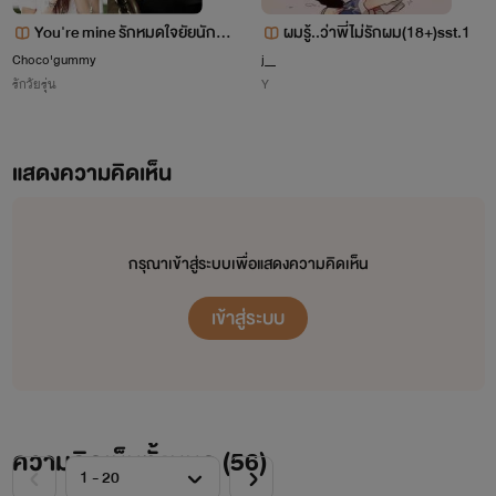
สายตาก็ไปสะดุดเข้ากับสาวลูกครึ่งหน้าแรดๆ ที่เดินควงผู้ชายไม่
You're mine รักหมดใจยัยนักศึ
ผมรู้..ว่าพี่ไม่รักผม(18+)sst.1
ซ้ำหน้าทุกวัน นอกจากหน้าจะแรดแล้ว นิสัยยังแรดอีกหึ!! แรดไป
เจเจ้ อีเตี้ย อีแคระ อีสัด อีเหี้ย อีดอก
กษาครู
Choco'gummy
j__
เถอะแม่คุณ!! ตาบอดหรือไง ถึงต้องเกาะแขนเดิน!!!
รักวัยรุ่น
Y
ตามลำดับความสนิท แต่สำหรับนักอ่านเรียก ไรท์ไปก่อนแล้วกันฮ่าๆๆๆๆๆ
เธอกับผู้ชายของเธอกำลังเดินตรงมาทางผม หึหึ เสื้ออะแน่น
แสดงความคิดเห็น
ไปนะ เอาเสื้อน้องมาใส่หรือไง กระโปรงอีกถ้าจะสั้นขนาดนี้ ถอด
ขอบคุณที่เข้ามาอ่านกันน้าาาา
ทิ้งเถอะ ใส่มาทำซากอะไรแม่คู๊ณณณณ
กรุณาเข้าสู่ระบบเพื่อแสดงความคิดเห็น
เข้าสู่ระบบ
"หวัดดีวิเวียน วันนี้ไปหลอกเด็กสาขาไหนมาละ หล่อได้แค่นี้
เองหรอ หึ"
"หวัดดีภูมิ ไม่ต้องปากดีหรอก ของนายก็ได้แค่นี้เองหรอ
ความคิดเห็นทั้งหมด (
56
)
หน้าตาก็.... หน้าอกก็... หึ ควงผู้ชายแทนก็ได้นะแบบนี้อะ"