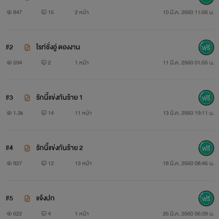
847
15
2 หน้า
10 มี.ค. 2560 11:56 น.
กดตรงนี้→Anti เด็กห้ามจีบ ←กดตรงนี้
#2
ไรท์ชั่งอู่ ดองงาน
594
2
1 หน้า
11 มี.ค. 2560 01:55 น.
ชื่อและรูปที่ใช้เป็นเพียงส่วนหนึ่ง ที่ทำให้นักอ่านเข้าถึงอารมณ์
และจิตนาการ
#3
รักนี้แข่งกันร้าย 1
อาจไม่ถูกใจทุกคน แต่ช่วยเป็นกำลังใจให้ด้วยนะ คิกคิก
1.3k
14
11 หน้า
13 มี.ค. 2560 19:11 น.
#4
รักนี้แข่งกันร้าย 2
แนะนำตัวอิมเมจตัวละคร
827
12
13 หน้า
18 มี.ค. 2560 08:45 น.
#5
แจ้งปก
(ภูมิ) ทศวรรษ ศิระวัฒนา
622
4
1 หน้า
26 มี.ค. 2560 06:39 น.