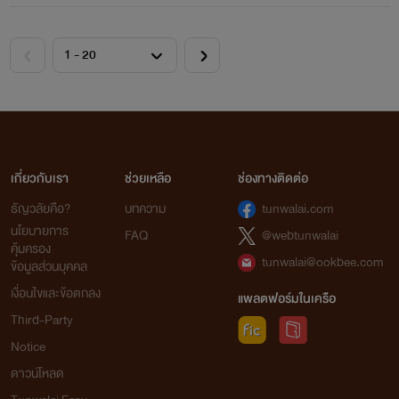
เกี่ยวกับเรา
ช่วยเหลือ
ช่องทางติดต่อ
ธัญวลัยคือ?
บทความ
tunwalai.com
นโยบายการ
FAQ
@webtunwalai
คุ้มครอง
tunwalai@ookbee.com
ข้อมูลส่วนบุคคล
เงื่อนไขและข้อตกลง
แพลตฟอร์มในเครือ
Third-Party
Notice
ดาวน์โหลด