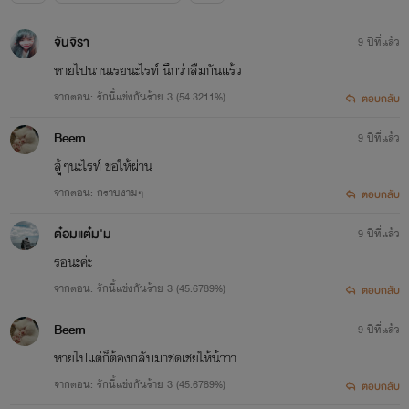
จันจิรา
9 ปีที่แล้ว
หายไปนานเรยนะไรท์ นึกว่าลืมกันแร้ว
จากตอน: รักนี้แข่งกันร้าย 3 (54.3211%)
ตอบกลับ
จากที่เราทับถมกัน จนเพื่อนๆ ต่างก็เอือมละอา เพราะผมกับ
Beem
9 ปีที่แล้ว
วิเวียนคอยแต่จะทับถมกันแบบนี้อยู่เกือบทุกวี้ทุกวัน แบบว่า
สุู้ๆนะไรท์ ขอให้ผ่าน
อาทิตย์ละ 3 วันเป็นอย่างน้อย
จากตอน: กราบงามๆ
ตอบกลับ
ผมเป็นผู้ชายที่หล่อที่สุดในวิทยาลัยเทคนิค และชื่อเสียงผมก็
ต๋อมแต๋ม'ม
9 ปีที่แล้ว
ใช่ย่อย สาวๆก็หมายปอง คนหล่อก็แบบนี้แหละครับ เช่นเดียวกัน
รอนะค่ะ
กับวิเวียน ที่ถึงแม้จะย้ายมากลางคัน แต่เพราะด้วยความที่เธอสวย
จากตอน: รักนี้แข่งกันร้าย 3 (45.6789%)
ตอบกลับ
แบบสาวลูกครึ่ง และความแรงความแรดไม่แคร์ใครอีก ก็ทำให้
Beem
9 ปีที่แล้ว
เธอเป็นที่หมายปองของผู้ชายเช่นเดียวกัน แต่ขอโทษนะ อีแรดๆที่
หายไปแต่ก็ต้องกลับมาชดเชยให้น้าาา
ผมว่าเนี้ย เธอคือ.....
จากตอน: รักนี้แข่งกันร้าย 3 (45.6789%)
ตอบกลับ