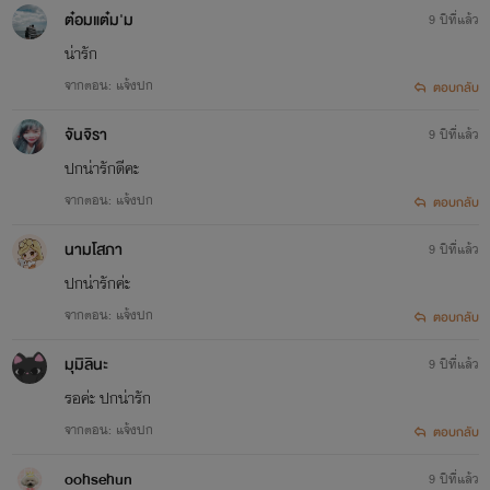
ต๋อมแต๋ม'ม
9 ปีที่แล้ว
น่ารัก
"แสงไฟ เสียงเพลง ไปก่อนนะเว้ย..... วิเวียนไปก่อนนะคะคุณ
จากตอน: แจ้งปก
ตอบกลับ
แฟน หึ"
จันจิรา
9 ปีที่แล้ว
ปกน่ารักดีคะ
จากตอน: แจ้งปก
ตอบกลับ
ก็ตามนั้นแหละครับ อีแม่สาวลูกครึ่งแรดๆคนนี้แหละ
แฟน
นามโสภา
9 ปีที่แล้ว
ผม!!
ปกน่ารักค่ะ
จากตอน: แจ้งปก
ตอบกลับ
มุมิลินะ
9 ปีที่แล้ว
รอค่ะ ปกน่ารัก
จากตอน: แจ้งปก
ตอบกลับ
oohsehun
9 ปีที่แล้ว