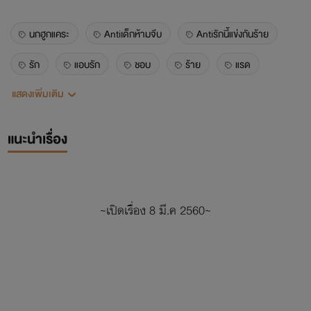
นกฮูกแคระ
Antiเด็กห้ามจีบ
Antiรักนี้แข่งกันร้าย
รัก
แอบรัก
ชอบ
ร้าย
แรด
แสดงเพิ่มเติม
แฟน
วิเวียน
โอเปิ้ล
ภาม
ภูมิ
แนะนำเรื่อง
~เปิดเรื่อง 8 มี.ค 2560~