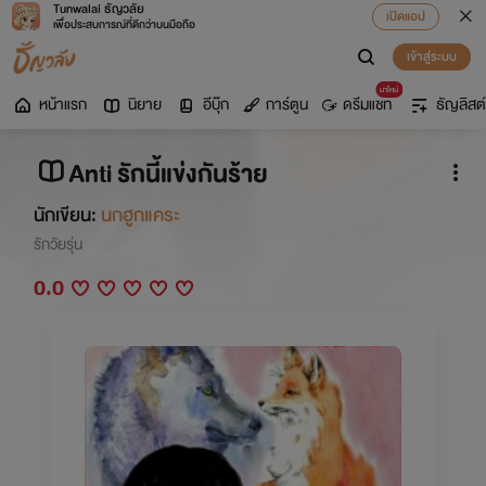
Tunwalai ธัญวลัย
เปิดแอป
เพื่อประสบการณ์ที่ดีกว่าบนมือถือ
เข้าสู่ระบบ
มาใหม่
หน้าแรก
นิยาย
อีบุ๊ก
การ์ตูน
ดรีมแชท
ธัญลิสต์
Anti รักนี้แข่งกันร้าย
นักเขียน:
นกฮูกแคระ
รักวัยรุ่น
0.0