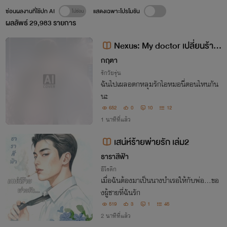
ซ่อนผลงานที่ใช้ปก AI
แสดงเฉพาะโปรโมชัน
ผลลัพธ์
29,983
รายการ
Nexus: My doctor เปลี่ยนร้ายใ
ห้เป็นรัก (Cruz & Iris)
กฤตา
รักวัยรุ่น
ฉันไปเผลอตกหลุมรักไอหมอนี่ตอนไหนกัน
นะ
652
0
10
12
1 นาทีที่แล้ว
เสน่ห์ร้ายพ่ายรัก เล่ม2
ธาราสีฟ้า
อีโรติก
เมื่อฉันต้องมาเป็นนางบำเรอให้กับพ่อ…ขอ
งผู้ชายที่ฉันรัก
519
3
1
45
2 นาทีที่แล้ว