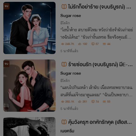
ไม่รักก็อย่าร้าย (จบบริบูรณ์) มี
จบ
E-book
Sugar rose
อีโรติก
"ไงน้ำค้าง สบายดีไหม หวังว่ายังจำผัวเก่าอย่
างฉันได้นะ" "ผัวเก่างั้นเหรอ ชื่อจริงคุณยังไ
ม่เคยบอกฉันเลย"
249.7K
192
57
44
5 นาทีที่แล้ว
ร้ายซ่อนรัก (จบบริบูรณ์) มีE-b
จบ
ook
Sugar rose
อีโรติก
"แอบไปกินเหล้า เข้าผับ เนี่ยเหรอพยาบาลแ
สนดีที่แม่จ้างมาดูแลผม" "ฉันเป็นพยาบาล
นะคุณ ไม่ใช่แม่ชี ทำไมจะกินเหล้า เข้าผับไม่ไ
260.1K
261
74
53
ด้"
5 นาทีที่แล้ว
คุ้มวังครุฑ อกหักรักคุด (เสือสมิ
ง)
เนยครีม