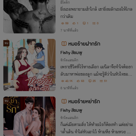
อีโรติก
ยิ่งเธอพยายามเข้าใกล้ เขายิ่งผลักเธอให้ไกล
กว่าเดิม
59
1
1
0
7 นาทีที่แล้ว
หมอร้ายฝากรัก
จบ
Fishy สีชมพู
รักโรแมนติก
เพราะชีวิตที่ไร้ทางเลือก เมนิลาจึงจำใจต้องก
ลับมาหาพ่อของลูก แม้จะรู้ดีว่าในหัวใจของเ
ขา ไม่เคยมีเธอเลยก็ตาม “แค่ความผิดพลาด
42.1K
63
25
51
เพียงครั้งเดียว เรียกว่ารักไม่ได้หรอกนะคะ”
8 นาทีที่แล้ว
“คุณจะบอกว่าลูกคือความผิดพลาดเหรอ”
หมอร้ายหย่ารัก
จบ
Fishy สีชมพู
รักโรแมนติก
ก็แค่เมียตามสั่ง ให้ทำอะไรก็ต้องทำ แต่อย่าม
าล้ำเส้น จำใส่หัวเอาไว้ ห้ามหึง ห้ามหวง ห้า