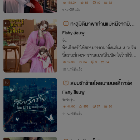
มทวงสิทธิ์ใด ๆ ทั้งสิ้น
178.2K
83
40
62
9 นาทีที่แล้ว
ทะลุมิติมาพาท่านแม่หนีจากบิดา
จบ
ใจร้าย
Fishy สีชมพู
จีน
ฟังเสียงร่ำไห้ของมารดามาตั้งแต่แบเบาะ วัน
นี้แหละข้าจะพาท่านแม่หนีไปบิดาใจร้ายให้ได้
แต่ทำไมยิ่งข้าพาหนี ท่านพ่อก็ยิ่งไล่ตาม แต่
12.9K
34
9
54
ท่านพ่อเอ๋ยสิ่งใดพลาดไปแล้ว ย่อมไม่หวนคื
10 นาทีที่แล้ว
น "ท่านแม่สามีที่ดีคือสามีใหม่"
สยบรักร้ายโดยนายบอดี้การ์ด
จบ
Fishy สีชมพู
รักวัยรุ่น
41.0K
359
37
20
11 นาทีที่แล้ว