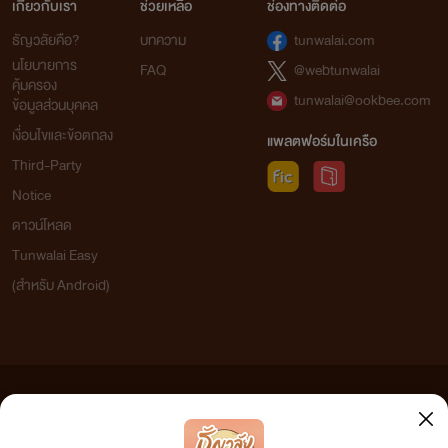
เกี่ยวกับเรา
ช่วยเหลือ
ช่องทางติดต่อ
ธัญวลัยคือ?
บทความ
tunwalai.com
นโยบายการ
FAQ
@webtunwalai
คุ้มครอง
tunwalai@ookbee.com
ข้อมูลส่วนบุคคล
เงื่อนไขและข้อตกลง
แพลตฟอร์มในเครือ
Third-Party
Notice
ดาวน์โหลด
Tunwalai Easy
(สำหรับ Android)
ข้อความที่ท่านได้อ่านจากเว็บไซต์นี้เกิดจากการเขียนโดยสาธารณชนและเผยแพร่โดยอัตโนมัติ ผู้ดูแล
เว็บไซต์แห่งนี้ไม่ได้เห็นด้วยและไม่ขอรับผิดชอบต่อข้อความใดๆ ทั้งสิ้น ดังนั้นผู้อ่านทุกท่านโปรดใช้