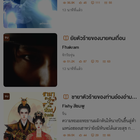
36.9K
45
111
55
13 นาทีที่แล้ว
ยัยตัวร้ายของนายคนเถื่อน
จบ
Fhakram
รักวัยรุ่น
51.2K
87
70
63
13 นาทีที่แล้ว
ชายาตัวร้ายของท่านอ๋องอำมหิ
จบ
ต
Fishy สีชมพู
จีน
ความทะเยอทะยานผลักดันให้นางปีนขึ้นสู่ตำ
แหน่งฮองเฮาทว่ายังมิทันจะได้เสวยสุข กลับ
ถูกฮ่องเต้ผู้เป็นสวามีสวมข้อหากบฏลงบนหั
39.5K
44
29
66