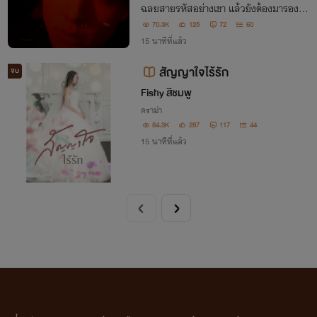
ฉลยสายรหัสอย่างเขา แล้วยังต้องมารองรับ
อารมณ์แปรปรวนของคนเมาไม่ได้สติอย่างเ
70.3K
125
72
60
ธออีก งานนี้เขาบอกเลยว่าเขาจะไม่ทน!!
15 นาทีที่แล้ว
สัญญาใจไร้รัก
จบ
Fishy สีชมพู
ดราม่า
84.3K
287
117
44
15 นาทีที่แล้ว