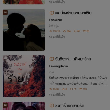
วของนาง เกิดใหม่ครานี้นางไม่ขอเป็นฮองเฮ
13 นาทีที่แล้ว
าของฮ่องเต้สารเลวผู้นั้นชีวิตนี้นางลิขิตเอง
ตกบ่วงร้ายนายมาเฟีย
จบ
Fhakram
รักวัยรุ่น
116.1K
364
55
56
13 นาทีที่แล้ว
วันวิวาห์....เกิดมาร้าย
La-ongdaow
Yuri
มิชชั่นของนางร้ายที่อยากได้นางเอก.. "วันวิว
าห์" จอมขมังเวทย์ระดับตัวแม่กลับมาเกิดให
ม่เพื่อสานต่อความรักที่ไม่สมหวังในชาติก่อ
13.6K
6
21
193
น..สันดานเคยร้ายมันก็ยังคงร้ายแต่หัวใจเคย
14 นาทีที่แล้ว
รักมันก็ยังคงรัก..เธอกลับมาแล้ว!
ชะตาร้ายกลายรัก
จบ