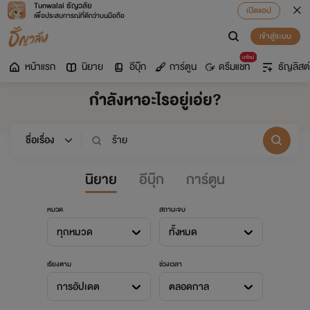
Tunwalai ธัญวลัย
เปิดแอป
เพื่อประสบการณ์ที่ดีกว่าบนมือถือ
เข้าสู่ระบบ
มาใหม่
หน้าแรก
นิยาย
อีบุ๊ก
การ์ตูน
ดรีมแชท
ธัญลิสต์
กำลังหาอะไรอยู่เอ่ย?
นิยาย
อีบุ๊ก
การ์ตูน
หมวด
สถานะจบ
ทุกหมวด
ทั้งหมด
เรียงตาม
ช่วงเวลา
การอัปเดต
ตลอดกาล