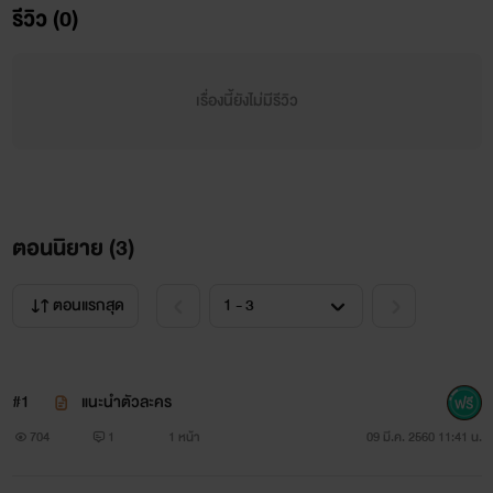
รีวิว (0)
เรื่องย่อ
:แบมแบม คนน่ารักน่าเอ็นดูของGot7ไม่ว่าพี่ใหญ่ พี่
กลาง หรือมักเน่ก็ต่างเอ็นดูแบมแบม แต่จะมีพี่ใหญ่ของวงเนี่ยเเห
เรื่องนี้ยังไม่มีรีวิว
ละที่จะเอ็นดูตะหนูแบมแบมเป็นพิเศษ คอยดูแล ตามใจ เอาใจ
ต่างๆ แบมแบมเป็นหัวใจของ มาร์ค ต้วน เป็นกำลังใจให้มาร์ค
โดยไม่รู้ตัว มาร์คหวงห่วงแบมมากจนบางทีก็เผลอตวาดหรือดุ
แบมแบมเวลาใกล้ไอดอลชายวงอื่นหรือแม้แต่สมาชิกในวงก็ตาม
ตอนนิยาย (
3
)
แต่จะมีใครรู้ความลับในใจของมาร์คนอกจากเพื่อนสนิทในวงของ
ตอนแรกสุด
เขา เจบี และ แจ็คสัน
GOT7
#1
แนะนำตัวละคร
704
1
1 หน้า
09 มี.ค. 2560 11:41 น.