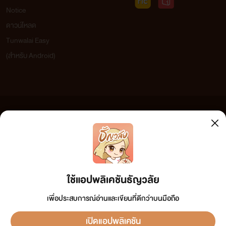
Notice
ดาวน์โหลด
Tunwalai Easy
(สำหรับ Android)
ข้อความที่ท่านได้อ่านจากเว็บไซต์นี้เกิดจากการเขียนโดยสาธารณชนและเผยแพร่โดยอัตโนมัติ ผู้ดูแล
เว็บไซต์แห่งนี้ไม่ได้เห็นด้วยและไม่ขอรับผิดชอบต่อข้อความใดๆ ทั้งสิ้น ดังนั้นผู้อ่านทุกท่านโปรดใช้
วิจารณญาณในการกลั่นกรองด้วยตนเอง และหากท่านพบข้อความใดๆ ที่ขัดต่อกฎหมายและศีลธรรม
กรุณาแจ้งมาที่ tunwalai@ookbee.com เพื่อทีมงานจะได้ดำเนินการในทันที ทั้งนี้ ทางเว็บไซต์ขอสงวน
ลิขสิทธิ์ตามพระราชบัญญัติลิขสิทธิ์ (ฉบับเพิ่มเติม) พ.ศ.2558
ใช้แอปพลิเคชันธัญวลัย
เพื่อประสบการณ์อ่านและเขียนที่ดีกว่าบนมือถือ
เปิดแอปพลิเคชัน