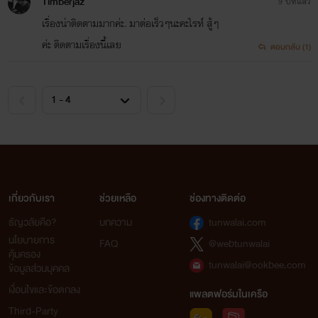
Timberjaz
9 ปีที่แล้ว
เรื่องน่าติดตามมากค่ะ. มาต่อเร็วๆนะคะไรท์ สู้ๆ
ค่ะ ติดตามเรื่องนี้เลย
ตอบกลับ (1)
เกี่ยวกับเรา
ช่วยเหลือ
ช่องทางติดต่อ
ธัญวลัยคือ?
บทความ
tunwalai.com
นโยบายการ
FAQ
@webtunwalai
คุ้มครอง
tunwalai@ookbee.com
ข้อมูลส่วนบุคคล
เงื่อนไขและข้อตกลง
แพลตฟอร์มในเครือ
Third-Party