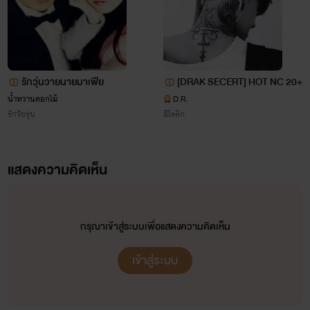
(ฮิฮิ มีความจิ้นแรงงง!!!*.,*)
รักวุ่นวายนายมาเฟีย
[DRAK SECERT] HOT NC 20+
น้ำหวานดอกไม้
D.R.
รักวัยรุ่น
อีโรติก
แสดงความคิดเห็น
กรุณาเข้าสู่ระบบเพื่อแสดงความคิดเห็น
เข้าสู่ระบบ