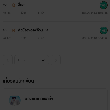
#2
ชี้แจง
285
0
1 หน้า
13 มี.ค. 2560 10:09 น.
จากไรท์เตอร์ที่น่ารัก
:หวัดดีค้านักอ่านทุกคน นี่เป็นนิยายYเรื่อง
#3
ตัวน้อยของพี่ต้วน :01
เเรกที่แต่งเพราะไรท์เป็นอากาเซ่ที่จิ้นมาร์คแบมมากกก(ก.ล้านตัว)
478
2
2 หน้า
22 มี.ค. 2560 07:43 น.
ก็เลยอยากเอามาแต่งเป็นฟิคมาร์คแบมอาจจะผิดพลาดบ้างก็
ขอโทษด้วยนะคะ ยังไงก็ฝากติดตามกันเยอะๆนะคะ(^6^)
เกี่ยวกับนักเขียน
น้องซินเดอเรลล่า