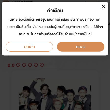
Tunwalai ธัญวลัย
เปิดแอป
เพื่อประสบการณ์ที่ดีกว่าบนมือถือ
คำเตือน
เข้าสู่ระบบ
นิยายเรื่องนี้มีเนื้อหาหรือรูปแบบการนำเสนอ เช่น ภาพประกอบ เพศ
มาใหม่
หน้าแรก
นิยาย
อีบุ๊ก
การ์ตูน
ดรีมแชท
ธัญลิสต์
ภาษา เป็นต้น ที่อาจไม่เหมาะสมกับผู้อ่านที่อายุต่ำกว่า 18 ปี ควรใช้วิจา
รณญาน ในการอ่านหรือควรได้รับคำแนะนำจากผู้ใหญ่
ตัวน้อยของพี่ต้วน
ยกเลิก
ตกลง
นักเขียน:
น้องซินเดอเรลล่า
Y
0.0