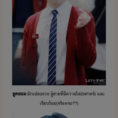
​ูค​​
:​ั​เ่​ข​​ ​ผู้ชา​ที่​ี​คาใส​(​ศา​ตร​์​)​ ​และ​ ​
เรีร้​(​จริ​หร​??)