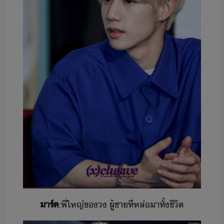
​าร์ค​
:​พี่ใหญ่​ข​​ ​ผู้ชา​ที่​หล่​าทั​้​ชีิต