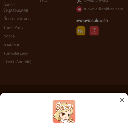
FAQ
@webtunwalai
คุ้มครอง
tunwalai@ookbee.com
ข้อมูลส่วนบุคคล
เงื่อนไขและข้อตกลง
แพลตฟอร์มในเครือ
Third-Party
Notice
ดาวน์โหลด
Tunwalai Easy
(สำหรับ Android)
ข้อความที่ท่านได้อ่านจากเว็บไซต์นี้เกิดจากการเขียนโดยสาธารณชนและเผยแพร่โดยอัตโนมัติ ผู้ดูแล
เว็บไซต์แห่งนี้ไม่ได้เห็นด้วยและไม่ขอรับผิดชอบต่อข้อความใดๆ ทั้งสิ้น ดังนั้นผู้อ่านทุกท่านโปรดใช้
วิจารณญาณในการกลั่นกรองด้วยตนเอง และหากท่านพบข้อความใดๆ ที่ขัดต่อกฎหมายและศีลธรรม
กรุณาแจ้งมาที่ tunwalai@ookbee.com เพื่อทีมงานจะได้ดำเนินการในทันที ทั้งนี้ ทางเว็บไซต์ขอสงวน
ลิขสิทธิ์ตามพระราชบัญญัติลิขสิทธิ์ (ฉบับเพิ่มเติม) พ.ศ.2558