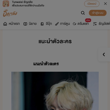
Tunwalai ธัญวลัย
เปิดแอป
เพื่อประสบการณ์ที่ดีกว่าบนมือถือ
เข้าสู่ระบบ
มาใหม่
หน้าแรก
นิยาย
อีบุ๊ก
การ์ตูน
ดรีมแชท
ธัญลิสต์
แนะนำตัวละคร
​แะำ​
​ตัละคร​
​ ​ ​ ​ ​ ​ ​ ​ ​ ​
​ ​ ​ ​ ​ ​ ​