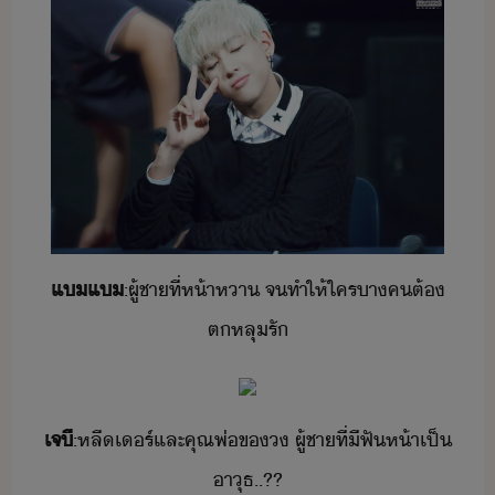
​แ​แ​
:​ผู้ชา​ที่​ห้าหา​ ​จ​ทำให้​ใคร​าค​ต้​
ตหลุรั​
​เจี​
:​หลี​เร์​และ​คุณพ่​ข​​ ​ผู้ชา​ที่​ี​ฟัห้า​เป็​
าุธ​..??