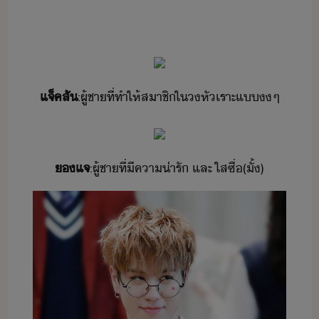
​แจ็ค​สั​
:​ผู้ชา​ที่​ทำให้​สาชิ​ใ​​หัเราะ​แ​​ๆ
​​แจ​
:​ผู้ชา​ที่​ี​คา่ารั​ ​และ​ ​ใส​ซื่​(​ั้​)