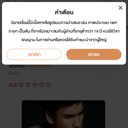
Tunwalai ธัญวลัย
เปิดแอป
เพื่อประสบการณ์ที่ดีกว่าบนมือถือ
คำเตือน
เข้าสู่ระบบ
นิยายเรื่องนี้มีเนื้อหาหรือรูปแบบการนำเสนอ เช่น ภาพประกอบ เพศ
มาใหม่
หน้าแรก
นิยาย
อีบุ๊ก
การ์ตูน
ดรีมแชท
ธัญลิสต์
ภาษา เป็นต้น ที่อาจไม่เหมาะสมกับผู้อ่านที่อายุต่ำกว่า 18 ปี ควรใช้วิจา
รณญาน ในการอ่านหรือควรได้รับคำแนะนำจากผู้ใหญ่
รอยรักซาตานทมิฬ NC25++ (หื่น
โหด โฉด ใจร้าย ป่าเถื่อน) อ่านด่วน!!!
ยกเลิก
ตกลง
นักเขียน:
ทิพย์ธารินทร์
อีโรติก
0.0