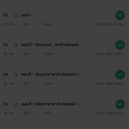
#2
บทนำ
พระเอก
>>>
ภีมวัจน์ วงศ์ธนฉัตรกุล (ภีม)
นักธุรกิจหนุ่มวัย
1.1k
0
8 หน้า
13 ต.ค. 2560 14:59 น.
30 ปี เลือดร้อนหัวใจเพลิง บ้าบิ่น มุทะลุ กล้าได้กล้าเสีย และที่
สำคัญ คำว่า ‘เลวนรก’ ยังใช้กับเขาไม่ได้ เพราะชายหนุ่ม เลวสุด
#3
ตอนที่ 1 อัครวราห์…พาทัวร์สวรรค์ 5
ขั้ว เลวที่สุดในสามโลก ทว่าความเลวก็ไม่ได้บั่นทอนให้ความ
0%
1.2k
0
12 หน้า
13 ต.ค. 2560 15:22 น.
หล่อคมเข้มลดลงแม้แต่น้อย เพราะซาตานตนนี้มีหน้าตาเป็น
อาวุธประจำกาย
#4
ตอนที่ 1 อัครวราห์ พาทัวร์สวรรค์ 7
1.5k
0
18 หน้า
13 ต.ค. 2560 15:23 น.
#5
ตอนที่ 1 อัครวราห์ พาทัวร์สวรรค์ 10
นางเอก
>>>
ทิชารีย์ อัครวราห์ (ทิชา)
แฟนเก่าของภีมวัจน์
1.4k
0
8 หน้า
14 ต.ค. 2560 03:05 น.
ปัจจุบันคือ ภรรยาของธนาวัฒน์ อัครวราห์ ศัตรูเบอร์1 ของภีม