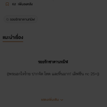
62
เพิ่มลงคลัง
รอยรักซาตานทมิฬ
แนะนำเรื่อง
รอยรักซาตานทมิฬ
((พระเอกใจร้าย ปากจัด โหด และหื่นมาก! เลิฟซีน nc 25+))
แสดงเพิ่มเติม