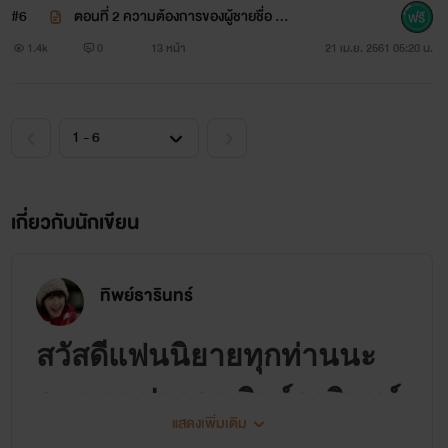
วัจน์ เพราะความกตัญญู ทำให้เธอต้องตัดใจจากเขาแล้วมา
#6
ตอนที่ 2 ความต้องการของผู้ชายชื่อ ภี
แต่งงานกับผู้ชายอีกคน
มวัจน์ 30%
1.4k
0
13 หน้า
21 เม.ย. 2561 05:20 น.
คำโปรย
!
เกี่ยวกับนักเขียน
รักมากเจ็บมาก รักมากแค้นมาก มากเสียจนผู้หญิงบริสุทธิ์คน
หนึ่งต้องจดจำไปตลอดชีวิต...
ทิพย์ธารินทร์
“ถึงจะเก่าแต่ว่าเร้าใจเป็นบ้า!” แสยะมุมปากหยักใส่อย่าง
สวัสดีแฟนนิยายทุกท่านนะ
ดูแคลน ทิชารีย์ไม่ตอบมีเพียงเม้มปากเป็นเส้นตรง พร้อมกับ
คะ นามปากกา ทิพย์ธารินทร์
ปล่อยหยาดน้ำตาแห่งความเสียใจให้ไหลออกมา
แสดงเพิ่มเติม
นะจ๊ะ ออกงานกับสนพ. มา