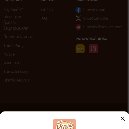
ทิพย์ธารินทร์/พริ
ธัญวลัยคือ?
บทความ
tunwalai.com
นโยบายการ
มาลา
FAQ
@webtunwalai
คุ้มครอง
tunwalai@ookbee.com
ข้อมูลส่วนบุคคล
เงื่อนไขและข้อตกลง
แพลตฟอร์มในเครือ
Third-Party
Notice
ดาวน์โหลด
Tunwalai Easy
หรือคลิกลิงก์
ได้เลยค่ะ >>> https://goo.gl/HTEsvt
(สำหรับ Android)
ช่องทางการติดต่อผู้เขียนนะคะ
ติดต่อสอบถามพูดคุยกันได้ตลอดเวลาจ้ะ
ข้อความที่ท่านได้อ่านจากเว็บไซต์นี้เกิดจากการเขียนโดยสาธารณชนและเผยแพร่โดยอัตโนมัติ ผู้ดูแล
เว็บไซต์แห่งนี้ไม่ได้เห็นด้วยและไม่ขอรับผิดชอบต่อข้อความใดๆ ทั้งสิ้น ดังนั้นผู้อ่านทุกท่านโปรดใช้
วิจารณญาณในการกลั่นกรองด้วยตนเอง และหากท่านพบข้อความใดๆ ที่ขัดต่อกฎหมายและศีลธรรม