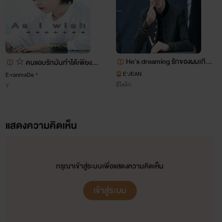
เสียที ครั้นอยู่ต่อไปก็รั้งแต่รกโลก!”
ภีมวัจน์ได้ยินแล้วโกรธสุดๆ สงสัยแม่คุณมีแรงขึ้นมาแล้ว
สินะ ถึงได้ปากเก่งเถียงฉอดๆ แบบนี้
He's dreaming รักของผมเกิดจ
☆ คนแอบรักมันทำได้เพียง... :
“อยากโดน ‘เอา’ อีกรอบใช่ไหมห๊ะ! มานี่!” กระชากร่างงาม
ากความ...มโน
E'JEAN
E-ranmaDe *
As i wish ☆ [Yaoi]
อีโรติก
Y
ลุกขึ้น ทว่าทิชารีย์กลับหน้าเบ้ เมื่อความเจ็บจี๊ดวิ่งจุกท้องน้อย
แสดงความคิดเห็น
กรุณาเข้าสู่ระบบเพื่อแสดงความคิดเห็น
เข้าสู่ระบบ
ฝากเม้นท์ ให้กำลังใจ และติดตามนิยายเรื่องนี้ด้วยนะคะ รับรอง