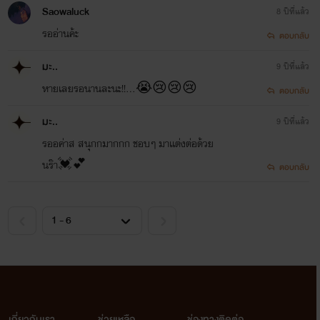
V
Saowaluck
8 ปีที่แล้ว
</iframe>
รออ่านค้ะ
ตอบกลับ
V
มะ..
9 ปีที่แล้ว
หายเลยรอนานละนะ!!...😭😢😢😢
ตอบกลับ
มะ..
9 ปีที่แล้ว
รออค่าส สนุกกมากกก ชอบๆ มาเเต่งต่อด้วย
นร๊า💓💕
ตอบกลับ
เกี่ยวกับเรา
ช่วยเหลือ
ช่องทางติดต่อ