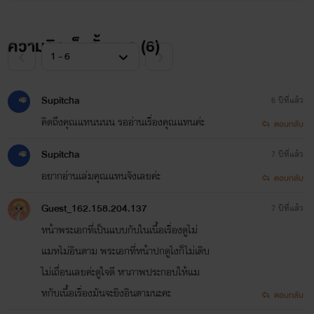
ว่าไม่ผิดหวัง จะพยายามอัพทุกวันนะคะ เลิฟๆ
ความคิดเห็นทั้งหมด (
6
)
Supitcha
6 ปีที่แล้ว
ส่วนนักอ่านท่านใด อยากอ่านฉบับสมบูรณ์ดาวน์โหลดอีบุ๊คได้
คิดถึงคุณแทนนนน รออ่านเรื่องคุณแทนค่ะ
ตอบกลับ
เลย!!!
Supitcha
7 ปีที่แล้ว
<iframe width="430"
อยากอ่านเล่มคุณแทนจังเลยค่ะ
ตอบกลับ
height="220"
Guest_162.158.204.137
7 ปีที่แล้ว
src="https://www.mebmarket
หน้าพระเอกที่เป็นแบบกับในเนื้อเรื่องดูไม่
คลิกที่รูป
แมทไม่อินตาม พระเอกที่หน้าปกดูไงก็ไม่เดิบ
seller_link=https%3A%2F
ไม่เถื่อนเลยค่ะดูใจดี หาภาพประกอบให้แม
V
ทกับเนื้อเรื่องมันจะยิงอินตามนะคะ
ตอบกลับ
frameborder="0" >