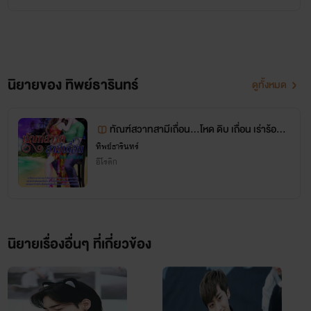
“สำออย สำส่อนมาเป็นร้อยโดนแค่นี้ทำเป็นร้องห่มร้องไห้ น่า
เล่มเดียวเองจ้ะ แต่ว่าเขียน
สมเพชสิ้นดี!”
หลายเรื่องแล้วนะ รีดเดอร์
“ฮึกๆ”
นิยายของ ทิพย์ธารินทร์
ดูทั้งหมด
สามารถอ่านได้ในเว็บ
คนใจต่ำทอดสายตามองเจ้าของเสียงสะอื้นอย่างหยาม
ออนไลน์จ้า และตอนนี้ก็ออก
เหยียด มุมปากหยักยกกระตุกแล้วขยับเอื้อนเอ่ย พร้อมโยน
ทัณฑ์สวาทสามีเถื่อน...โหด ดิบ เถื่อน เร่าร้อน n
c25+ อัพใหม่! ฉบับ Uncut!!! อ่านด่วน!
ธนบัตรสีเทาสองใบใส่หน้า
ทิพย์ธารินทร์
อีบุ๊คสองสามเรื่องแล้วจ้ะ ฝาก
อีโรติก
“เอาไปซะ รางวัลปลอบใจสำหรับของเหลือใช้อย่างเธอ เอาไป
ติดตามผลงานของทิพย์ธาริ
ซ่อมช่วงล่างมาดีๆ ล่ะ หรือจะให้ฉันช่วยซ่อมก็ยินดี ‘ฟรี’ ไม่คิดค่า
นทร์ด้วยนะคะ
บริการ ลองดูไหม?”
นิยายเรื่องอื่นๆ ที่เกี่ยวข้อง
“ฝันไปเถอะ! ฉันจะคิดซะว่า ที่ผ่านมามันเป็นการทานครั้งยิ่ง
ใหญ่ ทานให้กับพวกสัตว์นรก เผื่อว่ามันจะได้ไปผุดไปเกิดกับเขา