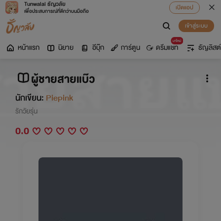
Tunwalai ธัญวลัย
เปิดแอป
เพื่อประสบการณ์ที่ดีกว่าบนมือถือ
เข้าสู่ระบบ
มาใหม่
หน้าแรก
นิยาย
อีบุ๊ก
การ์ตูน
ดรีมแชท
ธัญลิสต์
ผู้ชายสายแบ๊ว
นักเขียน:
Piepink
รักวัยรุ่น
0.0