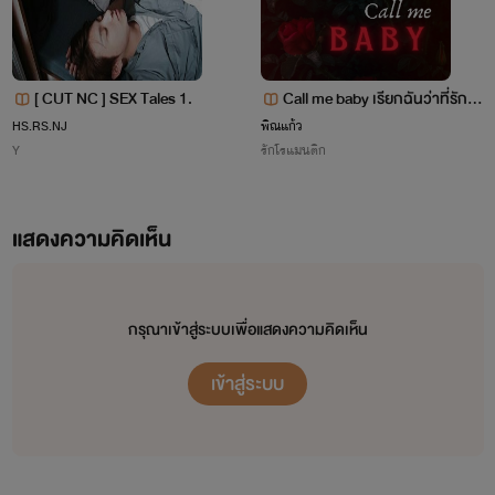
[ CUT NC ] SEX Tales 1.
Call me baby เรียกฉันว่าที่รักสิ |
Wayu x Warin
HS.RS.NJ
พิณแก้ว
Y
รักโรแมนติก
แสดงความคิดเห็น
กรุณาเข้าสู่ระบบเพื่อแสดงความคิดเห็น
ภูริพัฒน์ หรือ ภู หนุ่มหล่อมาดเข้มคณะวิศวะ ปีที่ 4 ผู้ชื่น
เข้าสู่ระบบ
ชอบไว้หนวดเป็นชีวิตจิตใจ ขนาดแม่บังเกิดเกล้าอ้อนขอให้โกน
ออกทุกเช้าค่ำเขายังไม่สนใจ วันดีคืนดีนึกครึ้มทำตัวเหมือนโจรให้