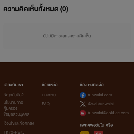
คนเป็นแม่เกือบลมจับก็มี!! แต่ถึงแม่จะไม่ปลื้ม สาวๆทั่วทั้ง
ความคิดเห็นทั้งหมด (
0
)
มหา'ลัยกลับต่างคลั่งไคร้อยากเป็นเจ้าของเขาทั้งนั้น นี่ไม่ได้โม้นะ
ครับคุณ!! พูดจริงจากใจภูริพัฒน์เลย..
ยังไม่มีการแสดงความคิดเห็น
เกี่ยวกับเรา
ช่วยเหลือ
ช่องทางติดต่อ
ธัญวลัยคือ?
บทความ
tunwalai.com
นโยบายการ
FAQ
@webtunwalai
คุ้มครอง
tunwalai@ookbee.com
ข้อมูลส่วนบุคคล
เงื่อนไขและข้อตกลง
แพลตฟอร์มในเครือ
Third-Party