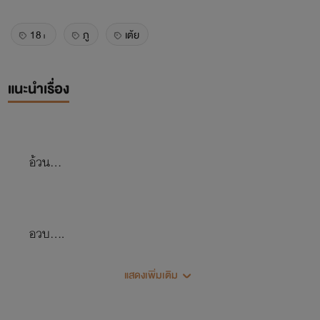
18+
ภู
เต้ย
แนะนำเรื่อง
อ้วน...
อวบ....
แสดงเพิ่มเติม
ฉันคู่ควรกับคำไหนกันแน่นะ