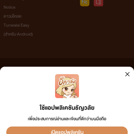
Notice
ดาวน์โหลด
Tunwalai Easy
(สำหรับ Android)
ข้อความที่ท่านได้อ่านจากเว็บไซต์นี้เกิดจากการเขียนโดยสาธารณชนและเผยแพร่โดยอัตโนมัติ ผู้ดูแล
เว็บไซต์แห่งนี้ไม่ได้เห็นด้วยและไม่ขอรับผิดชอบต่อข้อความใดๆ ทั้งสิ้น ดังนั้นผู้อ่านทุกท่านโปรดใช้
วิจารณญาณในการกลั่นกรองด้วยตนเอง และหากท่านพบข้อความใดๆ ที่ขัดต่อกฎหมายและศีลธรรม
กรุณาแจ้งมาที่ tunwalai@ookbee.com เพื่อทีมงานจะได้ดำเนินการในทันที ทั้งนี้ ทางเว็บไซต์ขอสงวน
ลิขสิทธิ์ตามพระราชบัญญัติลิขสิทธิ์ (ฉบับเพิ่มเติม) พ.ศ.2558
ใช้แอปพลิเคชันธัญวลัย
เพื่อประสบการณ์อ่านและเขียนที่ดีกว่าบนมือถือ
เปิดแอปพลิเคชัน