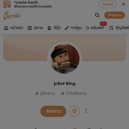
Tunwalai ธัญวลัย
เปิดแอป
เพื่อประสบการณ์ที่ดีกว่าบนมือถือ
เข้าสู่ระบบ
มาใหม่
หน้าแรก
นิยาย
อีบุ๊ก
การ์ตูน
ดรีมแชท
ธัญลิสต์
joker king
0
ผู้ติดตาม
0
กำลังติดตาม
ติดตาม