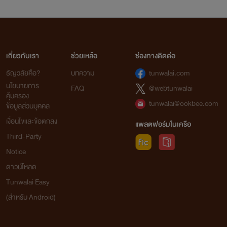
เกี่ยวกับเรา
ช่วยเหลือ
ช่องทางติดต่อ
ธัญวลัยคือ?
บทความ
tunwalai.com
นโยบายการ
FAQ
@webtunwalai
คุ้มครอง
tunwalai@ookbee.com
ข้อมูลส่วนบุคคล
เงื่อนไขและข้อตกลง
แพลตฟอร์มในเครือ
Third-Party
Notice
ดาวน์โหลด
Tunwalai Easy
(สำหรับ Android)