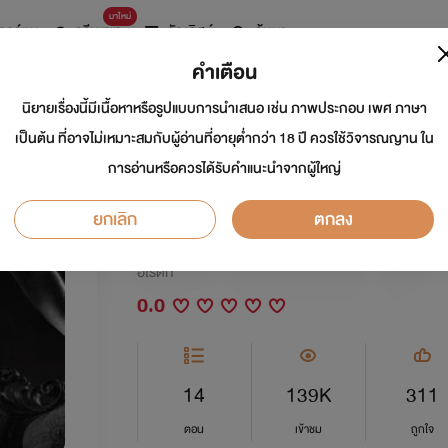
มาใหม่
การ์ตูน
ดรีมแชท
ธัญลิสต์
ค้นหา
คำเตือน
นิยายเรื่องนี้มีเนื้อหาหรือรูปแบบการนำเสนอ เช่น ภาพประกอบ เพศ ภาษา
Husband Next Door
เป็นต้น ที่อาจไม่เหมาะสมกับผู้อ่านที่อายุต่ำกว่า 18 ปี ควรใช้วิจารณญาน ใน
การอ่านหรือควรได้รับคำแนะนำจากผู้ใหญ่
ข้างบ้าน NC19++
ยกเลิก
ตกลง
นักเขียน:
ChomDaww
อีโรติก
0.0
14
139K
311
ตอน
เข้าชม
ถูกใจ