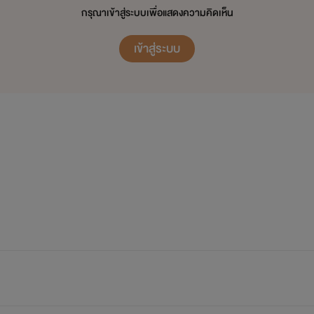
กรุณาเข้าสู่ระบบเพื่อแสดงความคิดเห็น
“เชดดดดดดดดดดดดดดดด!!!!!!!!”
เข้าสู่ระบบ
😰😰😰😰😰😰😰😰😰😰😰😰😰😰😰
ChomDaww.