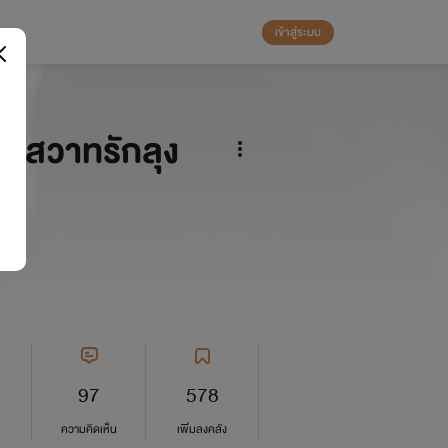
เข้าสู่ระบบ
 สวาทรักลุง
97
578
ความคิดเห็น
เพิ่มลงคลัง