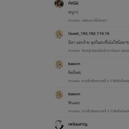
ทัศนีย์
สนุกๆ
จากตอน: หล่อแบบนี้ต้องรุก!
Guest_183.182.119.16
มิลา แอบร้าย ลุงก็แอบหื่นไม่ใช่น้อยๆนะเ
จากตอน: จับหญ้าอ่อนยัดเข้าปากโคแก่ (อ่อยหน
kasorn
คิดถึงค่ะ.
จากตอน: ยา(เซ็กส์)ออกฤทธิ์ II กำลังอัพโหล
kasorn
ฟินเลย
จากตอน: ยา(เซ็กส์)ออกฤทธิ์ II กำลังอัพโหล
เพลิงผลาญ.