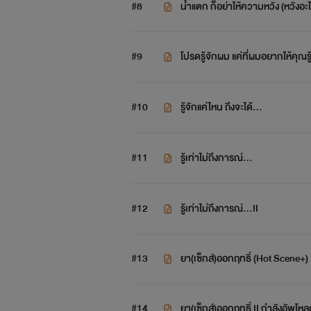
#8
น้ำแตก ก็อย่าให้ความหวัง (หวั
'
#9
โปรดรู้จักผม แค่ที่ผมอยากให้คุณร
#10
รู้จักแค่ไหน ถึงจะได้...
#11
รู้เท่าไม่ถึงการณ์...
#12
รู้เท่าไม่ถึงการณ์...II
#13
ยา(เซ็กส์)ออกฤทธิ์ (Hot Scene+)
#14
ยา(เซ็กส์)ออกฤทธิ์ II กำลังอัพโห
จุดเริ่มต้นของเรื่องราวสวาทรักเกิดขึ