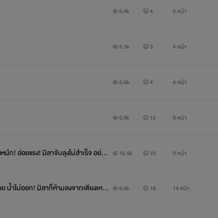
6.4k
4
5 หน้า
5.1k
3
4 หน้า
5.5k
4
4 หน้า
6.8k
12
9 หน้า
หนัก! อ่อยแรง! มิลาจับลุงไม่สำเร็จ อย่าห
15.4k
10
9 หน้า
มีคนเคยกล่าวไว้ว่า
าย น้ำไม่ออก! มิลาก็ห้ามลงจากเตียงเหมือ
6.5k
16
14 หน้า