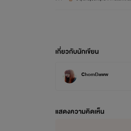
กับก๊วนเพื่อนสาว และบังเอิญบ้านที่พวก
เกี่ยวกับนักเขียน
“แกว่
ChomDaww
แสดงความคิดเห็น