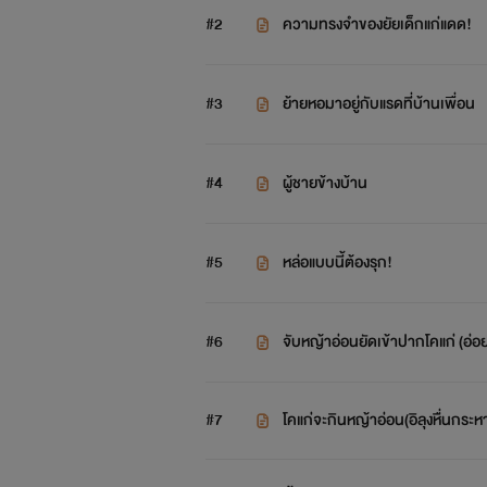
#2
ความทรงจำของยัยเด็กแก่แดด!
#3
ย้ายหอมาอยู่กับแรดที่บ้านเพื่อน
#4
ผู้ชายข้างบ้าน
#5
หล่อแบบนี้ต้องรุก!
#6
จับหญ้าอ่อนยัดเข้าปากโคแก่ (อ่อย
วังจะได้ออกจากบ้าน)เริ่ม!
#7
โคแก่จะกินหญ้าอ่อน(อิลุงหื่นกระห
นกัน) 👄 Hot scene 👄