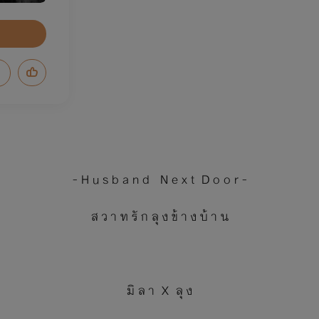
- H u s b a n d N e x t D o o r -
ส ว า ท รั ก ลุ ง ข้ า ง บ้ า น
มิ ล า X ลุ ง