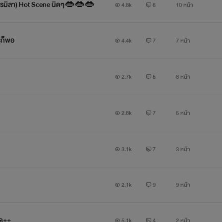
งอะไรมิลา) Hot Scene นิดๆ👄👄👄
4.8k
6
10 หน้า
ผู้ใหญ่กินเด็กมีชีวิตเป็นอมตะ แต่เด็กกินผู้ใหญ่มีชีวิตเป็นนิรันดร์'กว่า
ู้ก็พอ
4.4k
7
7 หน้า
💕💕💕💕💕💕💕💕💕💕💕💕
2.7k
5
8 หน้า
2.8k
7
5 หน้า
มีผู้ชายหล่อ..ล่ำ..ลีลาดีอยู่ข้างบ้าน ช่างเป็นลาภอันประเสริฐที่สุด
3.1k
7
3 หน้า
💋💋💋💋💋💋💋💋💋💋💋💋💋
2.1k
9
9 หน้า
ลด++
้นกับ 'มิลา' ดาวคณะบริหารฯเบื่อหน่ายกับการใช้ชีวิตเป็นเจ้าหญิงหอพั
5.1k
4
2 หน้า