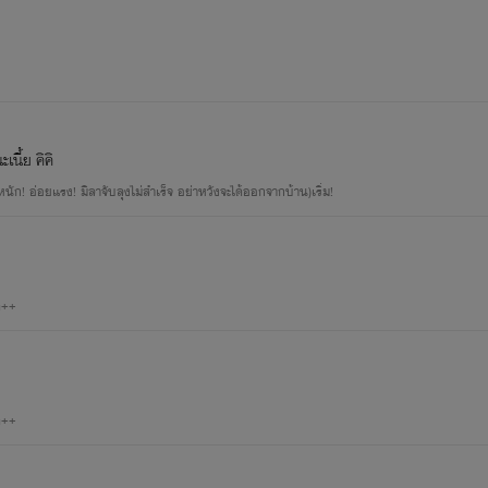
ChomDaww.
นี้ย คิคิ
ัก! อ่อยแรง! มิลาจับลุงไม่สำเร็จ อย่าหวังจะได้ออกจากบ้าน)เริ่ม!
ด++
ด++