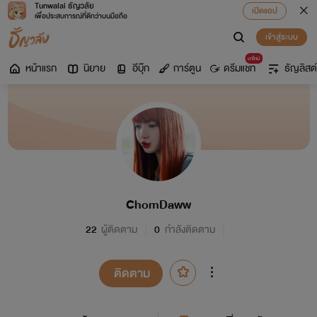
Tunwalai ธัญวลัย
เปิดแอป
เพื่อประสบการณ์ที่ดีกว่าบนมือถือ
เข้าสู่ระบบ
มาใหม่
หน้าแรก
นิยาย
อีบุ๊ก
การ์ตูน
ดรีมแชท
ธัญลิสต์
ChomDaww
22
ผู้ติดตาม
0
กำลังติดตาม
ติดตาม