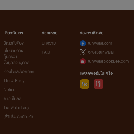
เกี่ยวกับเรา
ช่วยเหลือ
ช่องทางติดต่อ
ธัญวลัยคือ?
บทความ
tunwalai.com
นโยบายการ
FAQ
@webtunwalai
คุ้มครอง
tunwalai@ookbee.com
ข้อมูลส่วนบุคคล
เงื่อนไขและข้อตกลง
แพลตฟอร์มในเครือ
Third-Party
Notice
ดาวน์โหลด
Tunwalai Easy
(สำหรับ Android)