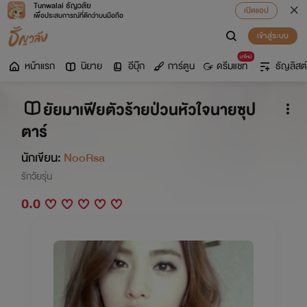
Tunwalai ธัญวลัย
เปิดแอป
เพื่อประสบการณ์ที่ดีกว่าบนมือถือ
เข้าสู่ระบบ
มาใหม่
หน้าแรก
นิยาย
อีบุ๊ก
การ์ตูน
ดรีมแชท
ธัญลิสต์
ยัยมาเฟียตัวร้ายป่วนหัวใจนายซุป
ตาร์
นักเขียน:
NooRsa
รักวัยรุ่น
0.0