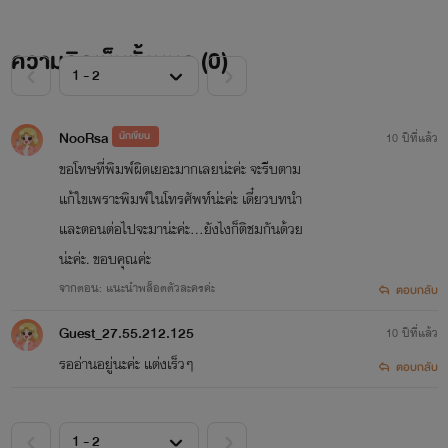
ความคิดเห็นทั้งหมด (
0
)
NooRsa
นักเขียน
10 ปีที่แล้ว
อาทิตย์
ขอโทษที่พิมพ์ผิดเยอะมากเลยน่ะค่ะ จะรีบตาม
แก้ใขเพราะพิมพ์ในโทรศัพท์น่ะค่ะ เดี๋ยวบทนำ
และตอนต่อไปจะมาน่ะค่ะ...ยังไงก็ติชมกันด้วย
น่ะค่ะ. ขอบคุณค่ะ
จากตอน: แนะนำพล็อตตัวละครค่ะ
ตอบกลับ
Guest_27.55.212.125
10 ปีที่แล้ว
รออ่านอยู่นะค่ะ แต่งเร็วๆ
ตอบกลับ