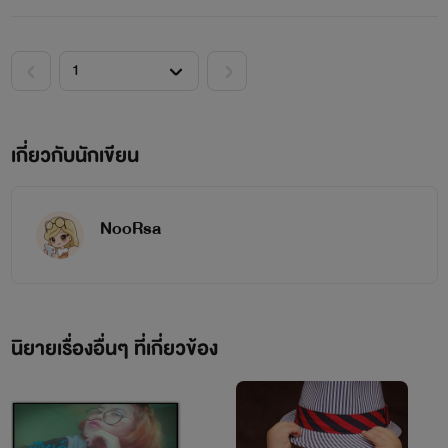
รสา โรซารี คารอสต์
เกี่ยวกับนักเขียน
NooRsa
นิยายเรื่องอื่นๆ ที่เกี่ยวข้อง