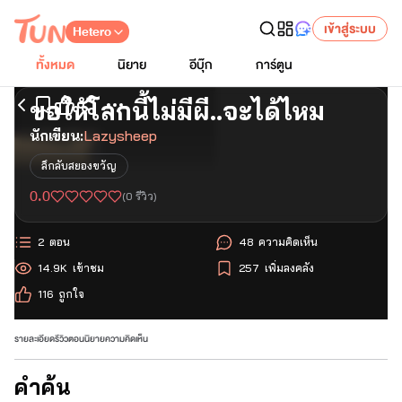
เข้าสู่ระบบ
Hetero
ทั้งหมด
นิยาย
อีบุ๊ก
การ์ตูน
ขอให้โลกนี้ไม่มีผี..จะได้ไหม
เริ่มอ่านตอนแรก
นักเขียน:
Lazysheep
ลึกลับสยองขวัญ
0.0
(
0
รีวิว)
2
ตอน
48
ความคิดเห็น
14.9K
เข้าชม
257
เพิ่มลงคลัง
116
ถูกใจ
รายละเอียด
รีวิว
ตอนนิยาย
ความคิดเห็น
คำค้น