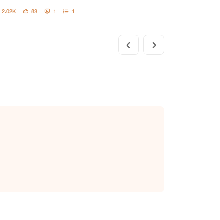
2.02K
83
1
1