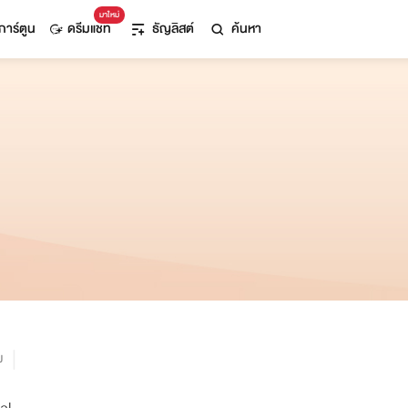
มาใหม่
การ์ตูน
ดรีมแชท
ธัญลิสต์
ค้นหา
ม
al.