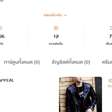
แสดงเพิ่มเติม
95
12
7
กใจ
ความคิดเห็น
เพิ่ม
การ์ตูนทั้งหมด (
0
)
ธัญลิสต์ทั้งหมด (
0
)
ดรีม
 APPEAL
รักว