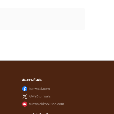
ช่องทางติดต่อ
tunwalai.com
@webtunwalai
tunwalai@ookbee.com