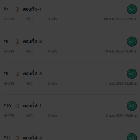
#7
ตอนที่ 3-1
903
0
0 หน้า
08 ต.ค. 2559 07:20 น.
อ้อมกอดรักมาเฟียร้อน
#8
ตอนที่ 3-2
ศิริภัสสร
934
0
0 หน้า
10 ต.ค. 2559 03:49 น.
www.mebmarket.com
#9
ตอนที่ 3-3
‘อยากได้’ เพียงแค่แรกที่ได้เห็นแม่ค้าขนมหวานคนนั้นความ
859
0
0 หน้า
11 ต.ค. 2559 02:29 น.
รู้สึกนี้ก็เกิดขึ้นกับมาเฟียหนุ่มหล่อผู้เย็นชาไร้หัวใจอย่าง ‘คับฟ้า
อัษฎาวุธภูดินันท์ ’ ความรู้สึกกระหายอยากครอบครองร่างอัน
#10
ตอนที่ 4-1
สะโอดสะองยั่วยวนใจชายให้น้ำลายหกเล่นนั้นมันรุนแรงจนเขา
776
0
0 หน้า
12 ต.ค. 2559 09:08 น.
รู้สึกแปลกใจกับความรู้สึกที่เกิดขึ้น แต่ในเมื่อต้องการแล้ว เขาก็
‘ต้องได้’ เท่านั้น เพราะตั้งแต่เกิดมาเขาไม่เคยได้ยินคำว่า ‘ไม่ได้’
#11
ตอนที่ 4-2