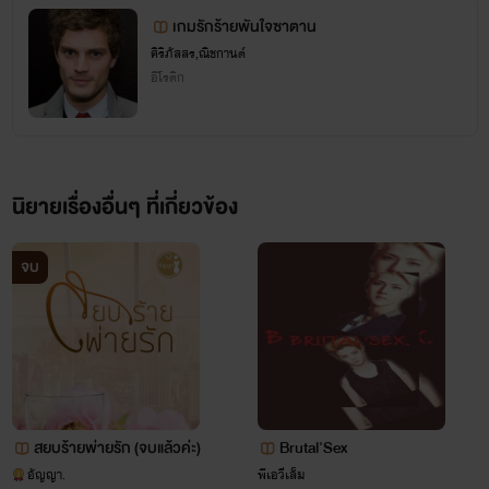
รู้สึกนี้ก็เกิดขึ้นกับมาเฟียหนุ่มหล่อผู้เย็นชาไร้หัวใจอย่าง ‘คับฟ้า
ไรเตอร์ด้วยนะคะ ชอบไม่ขอบอย่างไรก็สามารถติชมที่แฟน
เกมรักร้ายพันใจซาตาน
อัษฎาวุธภูดินันท์ ’ ความรู้สึกกระหายอยากครอบครองร่างอัน
ศิริภัสสร,ณิชกานต์
เพจด้านล่างได้เลยนะคะ ^^
อีโรติก
สะโอดสะองยั่วยวนใจชายให้น้ำลายหกเล่นนั้นมันรุนแรงจนเขา
รู้สึกแปลกใจกับความรู้สึกที่เกิดขึ้น แต่ในเมื่อต้องการแล้ว เขาก็
‘ต้องได้’ เท่านั้น เพราะตั้งแต่เกิดมาเขาไม่เคยได้ยินคำว่า ‘ไม่ได้’
นิยายเรื่องอื่นๆ ที่เกี่ยวข้อง
จากปากของใครทั้งนั้น และเขาต้องได้ด้วยความเต็มใจของเธอเอง
เธอต้องยอมทอดกายให้เขาด้วยความยินยอมพร้อมใจ แต่ถึง
จบ
กระนั้น เขาก็ยังเลือกใช้วิธี ‘บีบ’ ให้เธอยอมจำนนแต่โดยดี ถึงแม้
จะไม่ใช่วิธีที่สะอาดนัก แต่เขาก็พอใจ และเขาก็เคารพเพียงแค่
ความพอใจของตนเองเท่านั้น... “ถ้าคุณคิดจะขายตัว ทำไม่บอก
ผมเป็นคนแรก ผมพร้อมจะซื้อ” คับฟ้าพูดเสียงเย็นเน้นเสียงใน
ตอนท้ายด้วยความหยามหยันอย่างชัดเจน ไม่สนใจคำสั่งที่อีกฝ่าย
สยบร้ายพ่ายรัก (จบแล้วค่ะ)
Brutal'Sex
อัญญา.
พีเอวีเล็ม
เพิ่งตะโกนใส่หน้าสักนิด “ฉันไม่ได้ขายตัว!” นันทิชาตะคอกกลับ