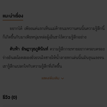
แนะนำเรื่อง
อยากได้ เพียงแค่แรกเห็นแม่ค้าขนมหวานคนนั้นความรู้สึกนี้
ก็เกิดขึ้นกับมาเฟียหนุ่มหล่อผู้เย็นชาไร้ความรู้สึกอย่าง 
คับฟ้า อัษฎาวุธภูดินันท์
ความรู้สึกกระหายอยากครอบครอง
ร่างอันสะโอดสะองยั่วยวนใจชายให้น้ำลายหกเล่นนั้นมันรุนแรงจน
เขารู้สึกแปลกใจกับความรู้สึกที่เกิดขึ้น
แต่ในเมื่อต้องการแล้ว เขาก็ต้องได้ เท่านั้น เพราะตั้งแต่เกิด
แสดงเพิ่มเติม
มาเขาไม่เคยได้ยินคำว่า ไม่ได้ จากปากของใครทั้งนั้น และต้องได้
ด้วยความเต็มใจของเธอเอง เธอต้องยอมทอดกายให้เขาด้วยความ
รีวิว (0)
ยินยอมพร้อมใจ แต่ถึงกระนั้น เขาก็ยังเลือกวิธี บีบ ให้เธอยอม