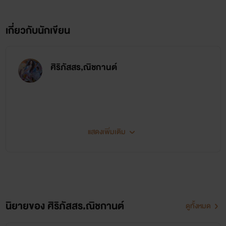
หญิงขายตัวชัดๆ!” คับฟ้าพูดด้วยน้ำเสียงดุดัน คนฟังดิ้นอย่างบ้า
เกี่ยวกับนักเขียน
คลั่งเมื่อได้ยินคำพูดเสียงหยาบคายนั้น จนมือบางข้างหนึ่งเป็น
อิสระ และไม่เสียเวลาคิดแม้แต่น้อย เมื่อตวัดฉับลงบนใบหน้าหล่อ
ศิริภัสสร,ณิชกานต์
เหลาด้านซ้ายเต็มแรง ก่อนจะสะบัดหลังมือใส่อีกฉาดด้วยความ
เดือดดาลเต็มที่ เสียงเนื้อกระทบเนื้อดังสนั่น
แสดงเพิ่มเติม
อ้อมกอดรักมาเฟียร้อน
ศิริภัสสร
www.mebmarket.com
นิยายของ ศิริภัสสร,ณิชกานต์
ดูทั้งหมด
‘อยากได้’ เพียงแค่แรกที่ได้เห็นแม่ค้าขนมหวานคนนั้นความ
e book เรื่องแรกค่า ช่วยเข้าไปโหลดเพื่อเป็นกำลังใจให้