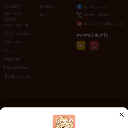
ธัญวลัยคือ?
บทความ
tunwalai.com
นโยบายการ
FAQ
@webtunwalai
คุ้มครอง
tunwalai@ookbee.com
ข้อมูลส่วนบุคคล
เงื่อนไขและข้อตกลง
แพลตฟอร์มในเครือ
Third-Party
Notice
ดาวน์โหลด
Tunwalai Easy
(สำหรับ Android)
ข้อความที่ท่านได้อ่านจากเว็บไซต์นี้เกิดจากการเขียนโดยสาธารณชนและเผยแพร่โดยอัตโนมัติ ผู้ดูแล
เว็บไซต์แห่งนี้ไม่ได้เห็นด้วยและไม่ขอรับผิดชอบต่อข้อความใดๆ ทั้งสิ้น ดังนั้นผู้อ่านทุกท่านโปรดใช้
วิจารณญาณในการกลั่นกรองด้วยตนเอง และหากท่านพบข้อความใดๆ ที่ขัดต่อกฎหมายและศีลธรรม