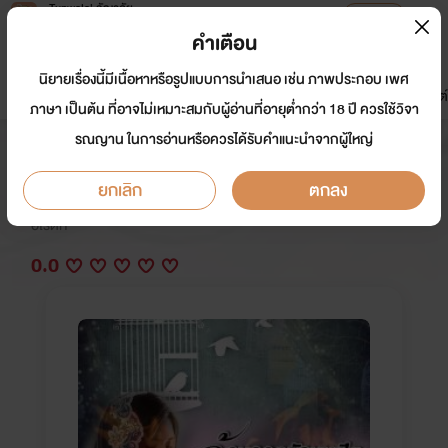
Tunwalai ธัญวลัย
เปิดแอป
เพื่อประสบการณ์ที่ดีกว่าบนมือถือ
คำเตือน
เข้าสู่ระบบ
นิยายเรื่องนี้มีเนื้อหาหรือรูปแบบการนำเสนอ เช่น ภาพประกอบ เพศ
มาใหม่
หน้าแรก
นิยาย
อีบุ๊ก
การ์ตูน
ดรีมแชท
ธัญลิสต์
ภาษา เป็นต้น ที่อาจไม่เหมาะสมกับผู้อ่านที่อายุต่ำกว่า 18 ปี ควรใช้วิจา
รณญาน ในการอ่านหรือควรได้รับคำแนะนำจากผู้ใหญ่
อ้อมกอดรักมาเฟียร้อน (e book)
ยกเลิก
ตกลง
นักเขียน:
ศิริภัสสร,ณิชกานต์
อีโรติก
0.0