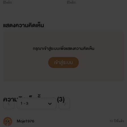
อีโรติก
อีโรติก
อย่างไม่ยอมแพ้ ถึงแม้ตอนนี้ตนเองจะอยู่ในลักษณะที่เสียเปรียบ
ก็ตามที และถึงแม้จะหวาดกลัวต่อลักษณะที่ล่อแหลมของตนเพียง
แสดงความคิดเห็น
ใด ความโกรธที่ปะทุขึ้นเพราะคำพูดที่บ่งบอกถึงการดูถูกชัดเจน
ของชายหนุ่มจนเธอระงับมันเอาไว้ไม่ได้จนทำให้เธอลืมความกลัว
นั้นไปชั่วขณะ “ไม่ได้ขายเหรอ แล้วนี่อะไร แต่งตัวแบบนี้เหมือนผู้
กรุณาเข้าสู่ระบบเพื่อแสดงความคิดเห็น
หญิงขายตัวชัดๆ!” คับฟ้าพูดด้วยน้ำเสียงดุดัน คนฟังดิ้นอย่างบ้า
เข้าสู่ระบบ
คลั่งเมื่อได้ยินคำพูดเสียงหยาบคายนั้น จนมือบางข้างหนึ่งเป็น
อิสระ และไม่เสียเวลาคิดแม้แต่น้อย เมื่อตวัดฉับลงบนใบหน้าหล่อ
เหลาด้านซ้ายเต็มแรง ก่อนจะสะบัดหลังมือใส่อีกฉาดด้วยความ
ความคิดเห็นทั้งหมด (
3
)
เดือดดาลเต็มที่ เสียงเนื้อกระทบเนื้อดังสนั่น
Moje1976
10 ปีที่แล้ว