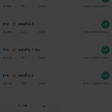
จากปากของใครทั้งนั้น และเขาต้องได้ด้วยความเต็มใจของเธอเอง
906
1
0 หน้า
13 ต.ค. 2559 10:56 น.
เธอต้องยอมทอดกายให้เขาด้วยความยินยอมพร้อมใจ แต่ถึง
กระนั้น เขาก็ยังเลือกใช้วิธี ‘บีบ’ ให้เธอยอมจำนนแต่โดยดี ถึงแม้
#12
ตอนที่ 4-3
จะไม่ใช่วิธีที่สะอาดนัก แต่เขาก็พอใจ และเขาก็เคารพเพียงแค่
999
0
0 หน้า
17 ต.ค. 2559 02:12 น.
ความพอใจของตนเองเท่านั้น... “ถ้าคุณคิดจะขายตัว ทำไม่บอก
ผมเป็นคนแรก ผมพร้อมจะซื้อ” คับฟ้าพูดเสียงเย็นเน้นเสียงใน
#13
ตอนที่ 5-1 18+
ตอนท้ายด้วยความหยามหยันอย่างชัดเจน ไม่สนใจคำสั่งที่อีกฝ่าย
1.7k
1
0 หน้า
19 ต.ค. 2559 10:18 น.
เพิ่งตะโกนใส่หน้าสักนิด “ฉันไม่ได้ขายตัว!” นันทิชาตะคอกกลับ
อย่างไม่ยอมแพ้ ถึงแม้ตอนนี้ตนเองจะอยู่ในลักษณะที่เสียเปรียบ
#14
ตอนที่ 5-2
ก็ตามที และถึงแม้จะหวาดกลัวต่อลักษณะที่ล่อแหลมของตนเพียง
1.4k
0
0 หน้า
07 พ.ย. 2559 07:43 น.
ใด ความโกรธที่ปะทุขึ้นเพราะคำพูดที่บ่งบอกถึงการดูถูกชัดเจน
ของชายหนุ่มจนเธอระงับมันเอาไว้ไม่ได้จนทำให้เธอลืมความกลัว
นั้นไปชั่วขณะ “ไม่ได้ขายเหรอ แล้วนี่อะไร แต่งตัวแบบนี้เหมือนผู้