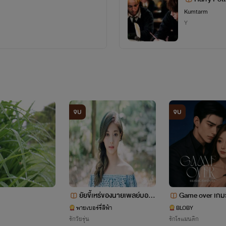
Kumtarm
Y
จบ
จบ
ยัยขี้เหร่ของนายเพลย์บอย (
Game over เกมร
จบแล้ว )
พ่าย [END]
พายเบอร์รี่สีฟ้า
BLOBY
รักวัยรุ่น
รักโรแมนติก