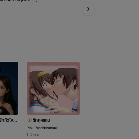
Kumta
Y
ักหัวใจแพ้
รักสุดแสบ
หัวใจพ่ายรัก
Pink Pearl/Khaimuk
(แอคเก่า)
รักวัยรุ่น
อีโรติก