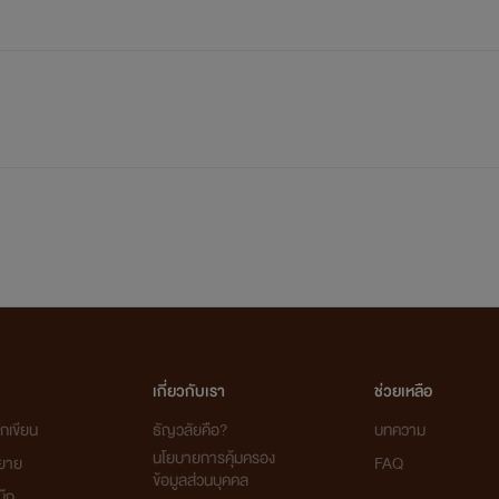
เกี่ยวกับเรา
ช่วยเหลือ
กเขียน
ธัญวลัยคือ?
บทความ
นโยบายการคุ้มครอง
ิยาย
FAQ
ข้อมูลส่วนบุคคล
ุ๊ก