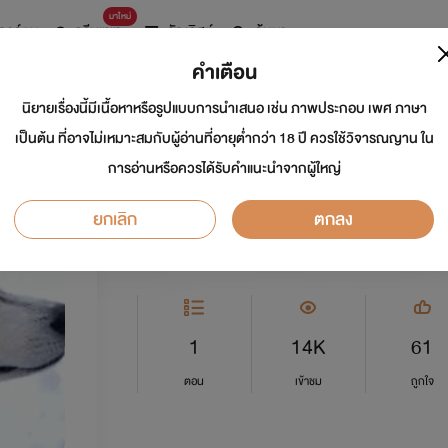
มาใหม่
การ์ตูน
ดรีมแชท
ธัญลิสต์
ค้นหา
คำเตือน
นิยายเรื่องนี้มีเนื้อหาหรือรูปแบบการนำเสนอ เช่น ภาพประกอบ เพศ ภาษา
..ความรักระหว่างคน
เป็นต้น ที่อาจไม่เหมาะสมกับผู้อ่านที่อายุต่ำกว่า 18 ปี ควรใช้วิจารณญาน ใน
การอ่านหรือควรได้รับคำแนะนำจากผู้ใหญ่
นักเขียน:
Kumtarm
ยกเลิก
ตกลง
Y
0.0
1
14K
61
ตอน
เข้าชม
ถูกใจ