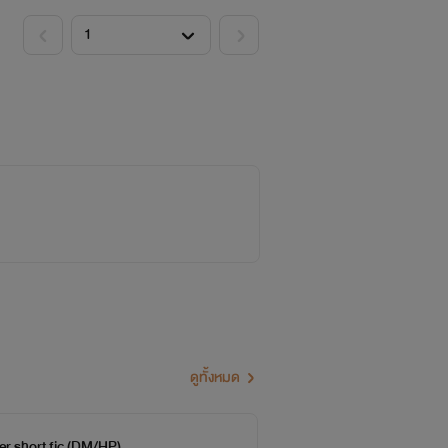
ดูทั้งหมด
er short fic (DM/HP)
วั