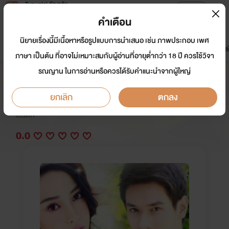
Tunwalai ธัญวลัย
เปิดแอป
เพื่อประสบการณ์ที่ดีกว่าบนมือถือ
คำเตือน
เข้าสู่ระบบ
นิยายเรื่องนี้มีเนื้อหาหรือรูปแบบการนำเสนอ เช่น ภาพประกอบ เพศ
มาใหม่
หน้าแรก
นิยาย
อีบุ๊ก
การ์ตูน
ดรีมแชท
ธัญลิสต์
ภาษา เป็นต้น ที่อาจไม่เหมาะสมกับผู้อ่านที่อายุต่ำกว่า 18 ปี ควรใช้วิจา
รณญาน ในการอ่านหรือควรได้รับคำแนะนำจากผู้ใหญ่
ทัณฑ์ร้ายร้อยเล่ห์มาร 18+
ยกเลิก
ตกลง
นักเขียน:
รัตมา
อีโรติก
0.0