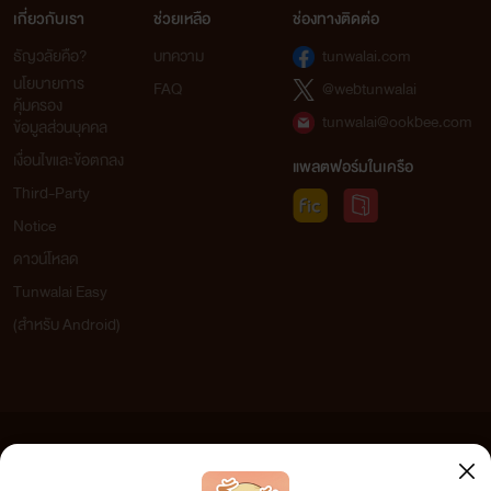
เกี่ยวกับเรา
ช่วยเหลือ
ช่องทางติดต่อ
ธัญวลัยคือ?
บทความ
tunwalai.com
นโยบายการ
FAQ
@webtunwalai
คุ้มครอง
tunwalai@ookbee.com
ข้อมูลส่วนบุคคล
เงื่อนไขและข้อตกลง
แพลตฟอร์มในเครือ
Third-Party
Notice
ดาวน์โหลด
Tunwalai Easy
(สำหรับ Android)
ข้อความที่ท่านได้อ่านจากเว็บไซต์นี้เกิดจากการเขียนโดยสาธารณชนและเผยแพร่โดยอัตโนมัติ ผู้ดูแล
เว็บไซต์แห่งนี้ไม่ได้เห็นด้วยและไม่ขอรับผิดชอบต่อข้อความใดๆ ทั้งสิ้น ดังนั้นผู้อ่านทุกท่านโปรดใช้