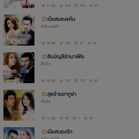
71.2K
213
181
67
เมียสนองแค้น
รักโรแมนติก
96.4K
129
21
54
สืบบัญชีรักมาเฟีย
อีโรติก
88.5K
187
170
67
สุดร้ายยากูซ่า
อีโรติก
17.6K
48
1
78
เมียสนองรัก
รักโรแมนติก