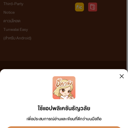
Third-Party
Notice
ดาวน์โหลด
Tunwalai Easy
(สำหรับ Android)
ข้อความที่ท่านได้อ่านจากเว็บไซต์นี้เกิดจากการเขียนโดยสาธารณชนและเผยแพร่โดยอัตโนมัติ ผู้ดูแล
เว็บไซต์แห่งนี้ไม่ได้เห็นด้วยและไม่ขอรับผิดชอบต่อข้อความใดๆ ทั้งสิ้น ดังนั้นผู้อ่านทุกท่านโปรดใช้
วิจารณญาณในการกลั่นกรองด้วยตนเอง และหากท่านพบข้อความใดๆ ที่ขัดต่อกฎหมายและศีลธรรม
กรุณาแจ้งมาที่ tunwalai@ookbee.com เพื่อทีมงานจะได้ดำเนินการในทันที ทั้งนี้ ทางเว็บไซต์ขอสงวน
ลิขสิทธิ์ตามพระราชบัญญัติลิขสิทธิ์ (ฉบับเพิ่มเติม) พ.ศ.2558
ใช้แอปพลิเคชันธัญวลัย
เพื่อประสบการณ์อ่านและเขียนที่ดีกว่าบนมือถือ