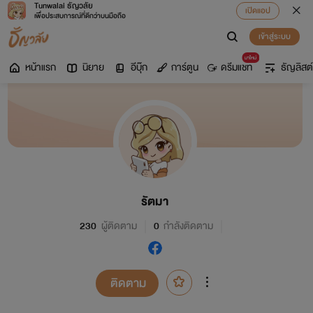
Tunwalai ธัญวลัย
เปิดแอป
เพื่อประสบการณ์ที่ดีกว่าบนมือถือ
เข้าสู่ระบบ
มาใหม่
หน้าแรก
นิยาย
อีบุ๊ก
การ์ตูน
ดรีมแชท
ธัญลิสต์
รัตมา
230
ผู้ติดตาม
0
กำลังติดตาม
ติดตาม