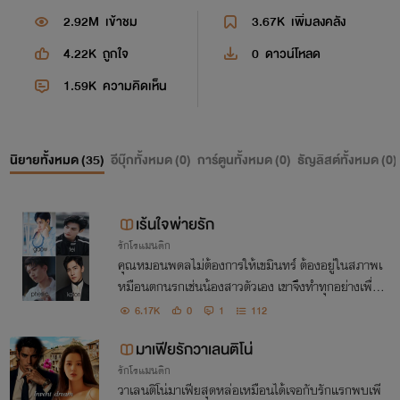
2.92M
เข้าชม
3.67K
เพิ่มลงคลัง
4.22K
ถูกใจ
0
ดาวน์โหลด
1.59K
ความคิดเห็น
นิยายทั้งหมด (
35
)
อีบุ๊กทั้งหมด (
0
)
การ์ตูนทั้งหมด (
0
)
ธัญลิสต์ทั้งหมด (
0
)
เร้นใจพ่ายรัก
รักโรแมนติก
คุณหมอนพดลไม่ต้องการให้เขมินทร์ ต้องอยู่ในสภาพเ
หมือนตกนรกเช่นน้องสาวตัวเอง เขาจึงทำทุกอย่างเพื่อไ
ม่ให้เธอต้องโดนคนอื่นดูถูกว่าเป็นเพียงของเล่นไฮโซ
6.17K
0
1
112
มาเฟียรักวาเลนติโน่
รักโรแมนติก
วาเลนติโน่มาเฟียสุดหล่อเหมือนได้เจอกับรักแรกพบเพี