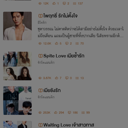
นเพียงคนเคยร่วมเตียงเท่านั้น ไม่ได้เกี่ยวข้องกันมากไป
12K
1
2
137
กว่าแค่เรื่องงาน
ไพฤทธิ์ รักไม่ตั้งใจ
อีโรติก
ชุดาวรรณ ไม่คาดคิดว่าจะได้สามีอย่างไม่ตั้งใจ ด้วยเวลาไ
ม่ถึงเดือน แถมเป็นผู้ชายที่ทั้งปากเสีย นิสัยทรามอีกด้ว
ย ส่วนไพฤทธิ์หรือเฮียริชสุดหล่อ ก็ไม่คิดว่าจะได้ผู้หญิง
12.6K
5
2
70
ปากร้ายเป็นเมียเหมือนกัน
Spite Love เมียช้ำรัก
รักโรแมนติก
3.87K
7
0
13
เมียชังรัก
รักโรแมนติก
253K
294
186
99
Waiting Love เจ้าสาวทาส