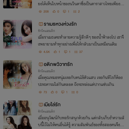
ยงได้เห็นใบหน้าของนวินดาซึ่งเป็นดาราสาวไทยเพียงครั้
งเดียว
208
0
1
2
ราเมธหวงห่วงรัก
รักโรแมนติก
เมื่อราเมธเคยทำลายความรู้สึกดีๆ ของน้ำฟ้าลงไป เขาจึ
งพยายามทำทุกอย่างเพื่อให้กลับมาเป็นเหมือนเดิม
4.5K
1
1
37
อติภพวิวาทรัก
รักโรแมนติก
เมื่อคุณหมอหนุ่มเจอกับคนไข้ตัวแสบ เจอกันทีไรก็ต้อง
ปะทะคารมใส่กันตลอด ถึงจะหล่อแต่ปากแซ่บเกิน
73
0
1
0
เมียไล่รัก
รักโรแมนติก
เมื่ออนุวัฒน์กับทอรักสนุกด้วยกัน แต่กลับเก็บงำความลั
บนี้ไว้ไม่ให้คนอื่นได้รู้ ความสัมพันธ์ของทั้งสองคนจึงเป็