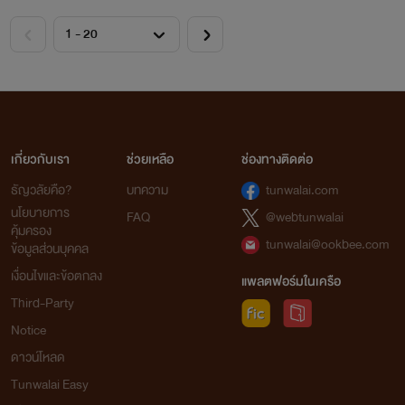
เกี่ยวกับเรา
ช่วยเหลือ
ช่องทางติดต่อ
ธัญวลัยคือ?
บทความ
tunwalai.com
นโยบายการ
FAQ
@webtunwalai
คุ้มครอง
tunwalai@ookbee.com
ข้อมูลส่วนบุคคล
เงื่อนไขและข้อตกลง
แพลตฟอร์มในเครือ
Third-Party
Notice
ดาวน์โหลด
Tunwalai Easy