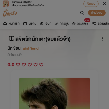
Tunwalai ธัญวลัย
เปิดแอป
เพื่อประสบการณ์ที่ดีกว่าบนมือถือ
เข้าสู่ระบบ
มาใหม่
หน้าแรก
นิยาย
อีบุ๊ก
การ์ตูน
ดรีมแชท
ธัญลิสต์
ลิขิตรักนักเตะ(จบแล้วจ้า)
นักเขียน:
ainfriend
รักโรแมนติก
0.0