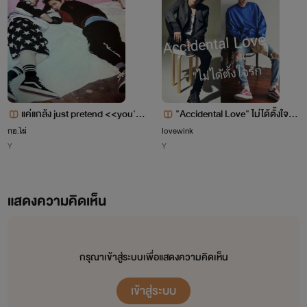
ขอบคุณทุกท่านที่เข้ามาอ่านนะคะ และขอบคุณทุกคำติ
ชมที่ให้มาค่ะ
แค่แกล้ง just pretend <<you're
"Accidental Love" ไม่ได้ตั้งใจรัก
bad guy>>
(END)
กอ.ไผ่
lovewink
Y
Y
แสดงความคิดเห็น
กรุณาเข้าสู่ระบบเพื่อแสดงความคิดเห็น
เข้าสู่ระบบ