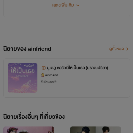
แสดงเพิ่มเติม
2. ซาตานเดิมพันรัก
3. เล่ห์ลวงทวงแค้นซาตาน
4. หลุมรักดักซาตาน
นิยายของ ainfriend
ดูทั้งหมด
5. สุภาพบุรุษอุปถัมภ์รัก
6. เล่ห์นางฟ้า กับดักซาตาน
มูเตลู ขอรักนี้ให้เป็นเธอ (ปราณปรียา)
ไม่จำเป็นต้องอ่านตามนี้ก็ได้นะคะ เพราะเรื่องไม่ได้ซับซ้อนอะไร และไม่ได้เชื่อมโยงอะไร
ainfriend
รักโรแมนติก
มากนัก
ส่วนเรื่อง ลิขิตรักนักเตะ เป็นเรื่องแรกที่ไรท์แต่งนะคะ
สำหรับนิยายของไรท์ ได้แต่งขึ้นเพื่อความบันเทิงนะคะ ทั้งหมดเกิดจากจินตนาการ ไม่
นิยายเรื่องอื่นๆ ที่เกี่ยวข้อง
ได้อ้างอิงจากเหตุการณ์จริงใด
ๆ
ทั้งสิ้น มันอาจจะไม่ค่อยมีสาระบ้าง อาจจะไม่ค่อยสมเหตุสมผลบ้างนะคะ