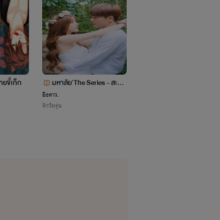
งนี้นะค่ะ
ึงใจแน่นอนค่ะ
ายขี้เก็ก
มหาลัย'The Series - สะดุด
ลบนิยาย
รัก นายรุ่นพี่
อิงดาว.
water names
รักวัยรุ่น
รักวัยรุ่น
Cinnamon.