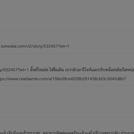
ww.tunwalai.com/v2/story/532457?wt=1
532457?wt=1 ลิ้งค์ใหม่ค่ะ ใช่ชื่อเดิม เรากลับมารีไรท์และปรับพล๊อตเดิมนิดหน
W https://www.readawrite.com/a/156e39ce4209b291438cbf3c3045d8b7
ปนานแล้วลืมอีเมลเข้าระบบค่ะ พยายามติดต่อแอดมินแล้วแต่ไม่มีการตอบกลับ ผ่านม