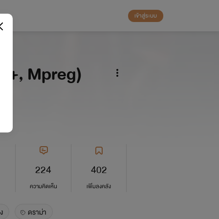
เข้าสู่ระบบ
 18+, Mpreg)
224
402
ความคิดเห็น
เพิ่มลงคลัง
ง
ดราม่า