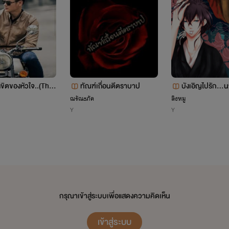
่องนี้เป็นเรื่องแรกของไรด์ค่ะ หวังว่ารีดเดอร์ทุกคนจะสนุกกับนิยายเรื่อ
ังใจให้ไรด์ด้วยนะค่ะ ใครที่ชอบแนวดราม่า ร้องไห้จอเปียก รับรองว่าถ
ขิตของหัวใจ..(The
ทัณฑ์เถื่อนตีตราบาป
บังเอิญไปรัก...น
ny.)🌷<The end>
ฌรัณธภัค
ลิงหมู
Y
Y
กรุณาเข้าสู่ระบบเพื่อแสดงความคิดเห็น
เข้าสู่ระบบ