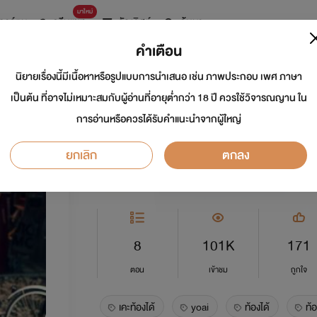
มาใหม่
การ์ตูน
ดรีมแชท
ธัญลิสต์
ค้นหา
คำเตือน
นิยายเรื่องนี้มีเนื้อหาหรือรูปแบบการนำเสนอ เช่น ภาพประกอบ เพศ ภาษา
คืนรักไร้ดาว (Yaoi
เป็นต้น ที่อาจไม่เหมาะสมกับผู้อ่านที่อายุต่ำกว่า 18 ปี ควรใช้วิจารณญาน ใน
การอ่านหรือควรได้รับคำแนะนำจากผู้ใหญ่
นักเขียน:
cinnamon_roll
ยกเลิก
ตกลง
Y
0.0
8
101K
171
ตอน
เข้าชม
ถูกใจ
เคะท้องได้
yoai
ท้องได้
ท้อ