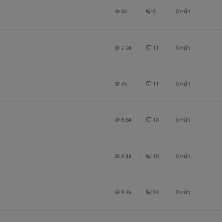
6k
8
0 หน้า
"ฮึก .. ฮึกก ผมไม่มีคนอื่นนอกจากพี่นะครับ"
าน อยากได้กูเป็นผัวคอยรับผิดชอบลูกมึงที่เกิดมาจากไอ้เลวตัวไหนก็ไม่
7.3k
11
0 หน้า
"ฮึกก ฮึกก ..."
7k
11
0 หน้า
เมื่อมึงอยากได้กูนัก กูจะทำให้มึงมีความสุขจนยิ้มไม่ออกเลย ลูกพีช 
6.5k
13
0 หน้า
6.1k
10
0 หน้า
9.4k
24
0 หน้า