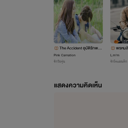
นิยายเรื
ยังไงเป็นกำล
The Accident อุบัติรักพลัก
พรหมลิ
ฉันให้มาเจอเธอ
Desti
Pink Carnation
L.m'm
รักวัยรุ่น
รักโรแมนติก
แสดงความคิดเห็น