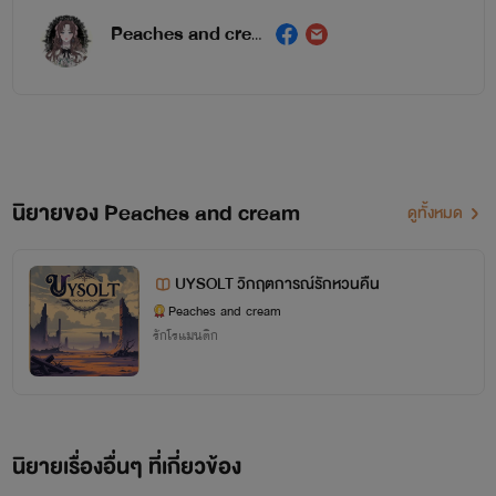
Peaches and cream
'เฌอรีน' ...หญิงสาวลึกลับที่เข้ามาพัวพันกับคนอันตรายเช่นเขา
ทว่าภายใต้ใบหน้าสวยหวานนั้นกลับมีอะไรซ่อนอยู่!
::CHEREEN::
นิยายของ Peaches and cream
ดูทั้งหมด
"บางครั้ง... ความต้องการบางสิ่งก็อาจทำให้เราเอาความรักเข้า
แลก"
UYSOLT วิกฤตการณ์รักหวนคืน
Peaches and cream
รักโรแมนติก
นิยายเรื่องอื่นๆ ที่เกี่ยวข้อง
{KASIBSHOL GANG}