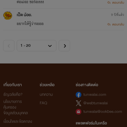
ต่อเถอะ ขอร้องงง
ตอบกลับ
เป็ด น้อย.
9 ปีที่แล้ว
อยากให้รู้ว่ารอออ
ตอบกลับ
เกี่ยวกับเรา
ช่วยเหลือ
ช่องทางติดต่อ
ธัญวลัยคือ?
บทความ
tunwalai.com
นโยบายการ
FAQ
@webtunwalai
คุ้มครอง
tunwalai@ookbee.com
ข้อมูลส่วนบุคคล
เงื่อนไขและข้อตกลง
แพลตฟอร์มในเครือ