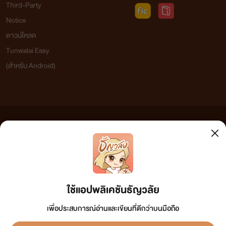
Third-Party
Notice
ดาวน์โหลด
Tunwalai Easy
(สำหรับ Android)
ข้อความที่ท่านได้อ่านจากเว็บไซต์นี้เกิดจากการเขียนโดยสาธารณชนและเผยแพร่โดยอัตโนมัติ ผู้ดูแล
เว็บไซต์แห่งนี้ไม่ได้เห็นด้วยและไม่ขอรับผิดชอบต่อข้อความใดๆ ทั้งสิ้น ดังนั้นผู้อ่านทุกท่านโปรดใช้
วิจารณญาณในการกลั่นกรองด้วยตนเอง และหากท่านพบข้อความใดๆ ที่ขัดต่อกฎหมายและศีลธรรม
กรุณาแจ้งมาที่ tunwalai@ookbee.com เพื่อทีมงานจะได้ดำเนินการในทันที ทั้งนี้ ทางเว็บไซต์ขอสงวน
ลิขสิทธิ์ตามพระราชบัญญัติลิขสิทธิ์ (ฉบับเพิ่มเติม) พ.ศ.2558
ใช้แอปพลิเคชันธัญวลัย
เพื่อประสบการณ์อ่านและเขียนที่ดีกว่าบนมือถือ