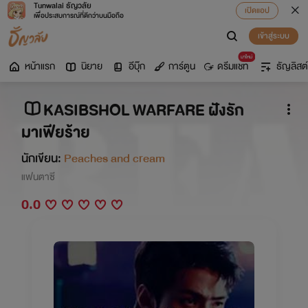
Tunwalai ธัญวลัย
เปิดแอป
เพื่อประสบการณ์ที่ดีกว่าบนมือถือ
เข้าสู่ระบบ
มาใหม่
หน้าแรก
นิยาย
อีบุ๊ก
การ์ตูน
ดรีมแชท
ธัญลิสต์
KASIBSHOL WARFARE ฝังรัก
มาเฟียร้าย
นักเขียน:
Peaches and cream
แฟนตาซี
0.0