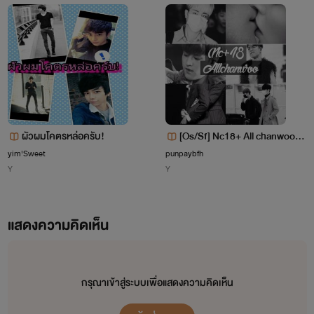
ผัวผมโคตรหล่อครับ!
[Os/Sf] Nc18+ All chanwoo ju
nchan bobchan bchan yunch
yim'Sweet
punpaybfh
Y
Y
an (ikon) (kpop)
แสดงความคิดเห็น
กรุณาเข้าสู่ระบบเพื่อแสดงความคิดเห็น