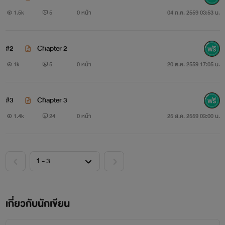
1.5k
5
0 หน้า
04 ก.ค. 2559 03:53 น.
#2
Chapter 2
1k
5
0 หน้า
20 ต.ค. 2559 17:05 น.
#3
Chapter 3
'แวมพ์' ...มาเฟียแห่งแก๊งคาซิบโชล เขาถูกใครบางคนลอบ
1.4k
24
0 หน้า
25 ส.ค. 2559 03:00 น.
ทำร้ายในค่ำคืนหนึ่งขณะเดินทางกลับบ้าน และนั่นก็เป็นจุดเริ่ม
ต้นที่ทำให้เขาต้องดื่มเลือดเพื่อดำรงชีพ!
::VAMP::
"บางครั้ง... ความรักก็ทำให้เรายอมเสียบางสิ่งไปเพื่อคงไว้
เกี่ยวกับนักเขียน
อีกสิ่งหนึ่ง"