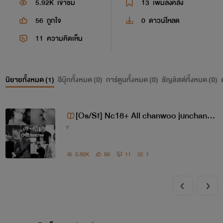
5.92K
เข้าชม
13
เพิ่มลงคลัง
56
ถูกใจ
0
ดาวน์โหลด
11
ความคิดเห็น
นิยายทั้งหมด (
1
)
อีบุ๊กทั้งหมด (
0
)
การ์ตูนทั้งหมด (
0
)
ธัญลิสต์ทั้งหมด (
0
)
[Os/Sf] Nc18+ All chanwoo junchan b
Y
obchan bchan yunchan (ikon) (kpop)
5.92K
56
11
1