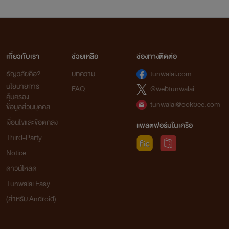
เกี่ยวกับเรา
ช่วยเหลือ
ช่องทางติดต่อ
ธัญวลัยคือ?
บทความ
tunwalai.com
นโยบายการ
FAQ
@webtunwalai
คุ้มครอง
tunwalai@ookbee.com
ข้อมูลส่วนบุคคล
เงื่อนไขและข้อตกลง
แพลตฟอร์มในเครือ
Third-Party
Notice
ดาวน์โหลด
Tunwalai Easy
(สำหรับ Android)