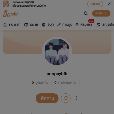
Tunwalai ธัญวลัย
เปิดแอป
เพื่อประสบการณ์ที่ดีกว่าบนมือถือ
เข้าสู่ระบบ
มาใหม่
หน้าแรก
นิยาย
อีบุ๊ก
การ์ตูน
ดรีมแชท
ธัญลิสต์
punpaybfh
0
ผู้ติดตาม
0
กำลังติดตาม
ติดตาม