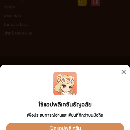
Notice
ดาวน์โหลด
Tunwalai Easy
(สำหรับ Android)
ชื่อ : เกสร. ภัสสรา เพชรพัชร
ข้อความที่ท่านได้อ่านจากเว็บไซต์นี้เกิดจากการเขียนโดยสาธารณชนและเผยแพร่โดยอัตโนมัติ ผู้ดูแล
นิสัย : เจ้าคิดเจ้าแค้น
เว็บไซต์แห่งนี้ไม่ได้เห็นด้วยและไม่ขอรับผิดชอบต่อข้อความใดๆ ทั้งสิ้น ดังนั้นผู้อ่านทุกท่านโปรดใช้
วิจารณญาณในการกลั่นกรองด้วยตนเอง และหากท่านพบข้อความใดๆ ที่ขัดต่อกฎหมายและศีลธรรม
งาน : ประธาน บริษัท เพชรพัชร จำกัด
กรุณาแจ้งมาที่ tunwalai@ookbee.com เพื่อทีมงานจะได้ดำเนินการในทันที ทั้งนี้ ทางเว็บไซต์ขอสงวน
ลิขสิทธิ์ตามพระราชบัญญัติลิขสิทธิ์ (ฉบับเพิ่มเติม) พ.ศ.2558
"ถ้าแกรักนังกระรัต ฉันก็ไม่ได้ว่าอะไร" ภัสสราบอกลูกชายด้วยน้ำ
ใช้แอปพลิเคชันธัญวลัย
เสียงอ่อนโยน ผิดกับแผนร้ายในหัวของตน
เพื่อประสบการณ์อ่านและเขียนที่ดีกว่าบนมือถือ
เปิดแอปพลิเคชัน