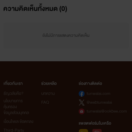
พี่จะหาไม่
ความคิดเห็นทั้งหมด (
0
)
ถ้าพี่ผิดคำสัญญาขอให้ชีวิตพี่ มีแต่ความชิบหาย ตกลงมั้ยกระรัต"
ยังไม่มีการแสดงความคิดเห็น
เกี่ยวกับเรา
ช่วยเหลือ
ช่องทางติดต่อ
ธัญวลัยคือ?
บทความ
tunwalai.com
นโยบายการ
FAQ
@webtunwalai
คุ้มครอง
tunwalai@ookbee.com
ข้อมูลส่วนบุคคล
เงื่อนไขและข้อตกลง
แพลตฟอร์มในเครือ
Third-Party