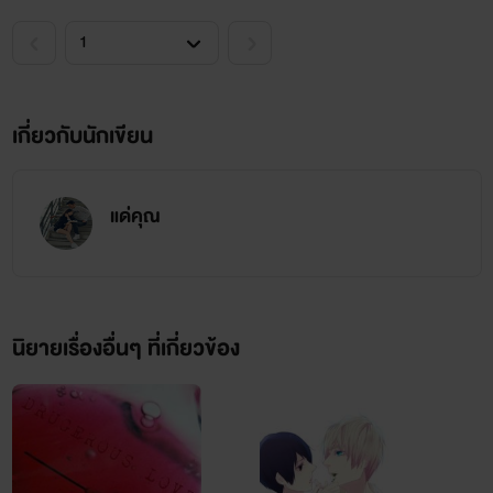
นิสัย : ไม่ยอมคน รักเดียวใจเดียว
งาน : สาวใช้ บ้านเพชรพัชร
"เราจะรักกันจนหมดลมหายใจ พี่หินสัญญากับกระรัตนะจ๊ะ"
เกี่ยวกับนักเขียน
แด่คุณ
นิยายเรื่องอื่นๆ ที่เกี่ยวข้อง