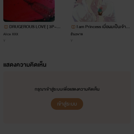
DRUGEROUS LOVE [ 3P~NC
I am Princess เมื่อผมเป็นเจ้าห
20 ]
ญิง [YAOI]
Alice XXX
อันธพาล
Y
Y
แสดงความคิดเห็น
ชื่อ : หิน. ศิลาแลง เพชรพัชร
กรุณาเข้าสู่ระบบเพื่อแสดงความคิดเห็น
นิสัย : กตัญญู รักเดียวใจเดียว
เข้าสู่ระบบ
งาน : รองประธาน บริษัท เพชรพัชร จำกัด
"โอเค พี่จะสัญญาว่าจะรักกระรัตและซื่อสัตย์กับกระรัต จนกว่าชีวิต