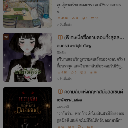
คุณผู้ชายเจ้าขาของดารา เขามีชื่อว่าเสกสร
ร...
41.8K
0
3
10
2 วันที่แล้ว
(พิเศษเมื่อซื้อรายตอนทั้งสุดลด
จบ
30%) บานไม่รู้โรย
กนกรส มาศอุไร กัมพู
อีโรติก
ศรีบานแอบรักลูกชายคนเล็กของครอบครัว เ
กื้อนรากุล แต่ศรีบานกลับต้องคอยรับใช้ลูกช
ายคนโตแทน...
5.3K
0
2
18
5 วันที่แล้ว
ความลับแห่งคฤหาสน์มิลลิเซนต์
เอพัตรา/Lafiya
แฟนตาซี
"ว่ากันว่า...หากก้าวเข้าไปเป็นสาวใช้ของตระ
กูลมิลลิเซนต์ จะไม่มีวันได้กลับออกมาอีก"
66
5
0
8