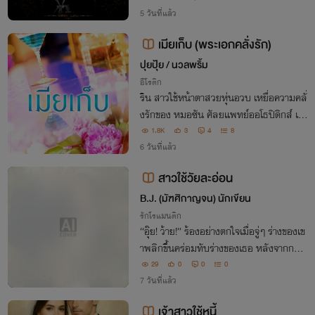
5 วันที่แล้ว
เมียเก็บ (พระเอกคลั่งรัก)
ปุยปุ้ย / นวลพริ้ม
อีโรติก
ริน สาวใช้หน้าตาสวยหุ่นอวบ เหยื่อความคลั่
งรักของ หมอซัน ศัลยแพทย์ออโธปิดิกส์ เจ้า
นายที่แอบหลงสาวใช้คนนี้อย่างบ้าคลั่ง ภาย
1.8K
3
4
8
ใต้ความสุภาพใจดีของเขานั้นซ่อนความรักรุ
6 วันที่แล้ว
นแรงที่มีต่อเธอแบบที่ใครก็คาดไม่ถึง
สาวใช้วัยละอ่อน
B.J. (มัฑศิกาญจน) นักเขียน
รักโรแมนติก
“อุ๊ย! ว้าย!” ร้องอย่างตกใจเมื่อจู่ๆ ร่างของเข
าพลิกขึ้นคร่อมทับร่างของเธอ หลังจากกระตุ
กร่างเธอให้ล้มลงไปบนเตียงกว้าง “จะทำอะไ
29
0
0
0
ร” เขาถามเสียงดุ ดวงตาของเขาแดงก่ำเพรา
7 วันที่แล้ว
ะผ่านการดื่มมาเยอะ “จะปลดเสื้อผ้าของค
เจ้าสาวใช้หนี้