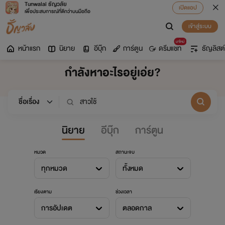
Tunwalai ธัญวลัย
เปิดแอป
เพื่อประสบการณ์ที่ดีกว่าบนมือถือ
เข้าสู่ระบบ
มาใหม่
หน้าแรก
นิยาย
อีบุ๊ก
การ์ตูน
ดรีมแชท
ธัญลิสต์
กำลังหาอะไรอยู่เอ่ย?
นิยาย
อีบุ๊ก
การ์ตูน
หมวด
สถานะจบ
ทุกหมวด
ทั้งหมด
เรียงตาม
ช่วงเวลา
การอัปเดต
ตลอดกาล