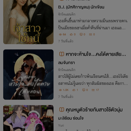
B.J. (มัฑศิกาญจน) นักเขียน
รักโรแมนติก
เธอตื่นขึ้นมาท่ามกลางความมึนงงเพราะตกเ
ป็นเมียของเขาเมื่อค่ำคืนที่ผ่านมา เธอแอบช
อบเขาเพราะเขาเป็นเพื่อนที่ดีของพี่ชาย แต่ไ
64
0
0
0
ม่ใช่ในลักษณะนี้สิ รุจิรดายิ่งตกใจจนแทบช็อ
7 วันที่แล้ว
กเมื่อพี่ชายโอนบ้านและที่ดินใช้หนี้ให
หากจะห้ามใจ...คงได้ตายเสียก่อ
น
ลมจันทรา
รักโรแมนติก
สาวใช้ผู้ไม่เคยก้าวพ้นเรือนคนใช้...เธอไร้เดีย
งสาจนไม่รู้เลยว่า ทุกสัมผัสของเธอ คือการ
ทรมานคุณชายพ่อหม้ายผู้ตายด้าน ให้ต้องกั
1.0K
1
0
17
ดฟันข่มใจ...แต่ยิ่งฝืนเท่าไร ก็ยิ่งอยากครอบ
7 วันที่แล้ว
ครองเธอมากขึ้นเท่านั้น
คุณหนูตัวร้ายกับสาวใช้ตัวนุ่ม
จบ
มะลิซ้อน ซ่อนใจ
Yuri