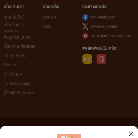
เกี่ยวกับเรา
ช่วยเหลือ
ช่องทางติดต่อ
ธัญวลัยคือ?
บทความ
tunwalai.com
นโยบายการ
FAQ
@webtunwalai
คุ้มครอง
tunwalai@ookbee.com
ข้อมูลส่วนบุคคล
เงื่อนไขและข้อตกลง
แพลตฟอร์มในเครือ
Third-Party
Notice
ดาวน์โหลด
Tunwalai Easy
(สำหรับ Android)
ข้อความที่ท่านได้อ่านจากเว็บไซต์นี้เกิดจากการเขียนโดยสาธารณชนและเผยแพร่โดยอัตโนมัติ ผู้ดูแล
เว็บไซต์แห่งนี้ไม่ได้เห็นด้วยและไม่ขอรับผิดชอบต่อข้อความใดๆ ทั้งสิ้น ดังนั้นผู้อ่านทุกท่านโปรดใช้