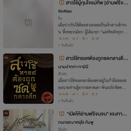
สาวใช้ผู้กุมใจแม่ทัพ [อ่านฟรีจน
จบ
จบ/ทยอยปิดตอน 7/8/69]
XinNian
จีน
เมื่อบ่าวรับใช้ต้องสวมรอยเป็นเจ้าสาวเข้าจว
น 'ติ้งหยวนโหว‘ ผู้ได้ฉายา "แม่ทัพมัจจุราช
ผู้มีดวงพิฆาตนารี!" ท่ามกลางสมรภูมิอำนา
2.2K
2
1
43
จและความลับในอดีตที่ถูกฝังไว้ นางจะรักษา
1 วันที่แล้ว
ชีวิตและหัวใจให้รอดพ้นจากเขาอย่างไร
สาวใช้ทรยศต้องถูกซดกลางดึก
จบ
(3P)
นามปากกา กามินี
อีโรติก
เมื่อสาวใช้จนตรอกต้องตกอยู่ในกำมือของส
องนายท่านผู้ยากจะคาดเดา พันธะรักขัดดอก
จึงเกิดขึ้น "เจ้าเป็นหนี้พวกข้า ก็ต้องชดใช้ให้เ
5.2K
1
3
5
ราสองคน ทั้งตัวและหัวใจ"
2 วันที่แล้ว
*เปิดให้อ่านฟรีจนจบ* แรงทาศ
จบ
(เล่มพิเศษ) คุณผู้ชายเจ้าขา (มีeboo
กนกรส มาศอุไร กัมพู
k)
อีโรติก