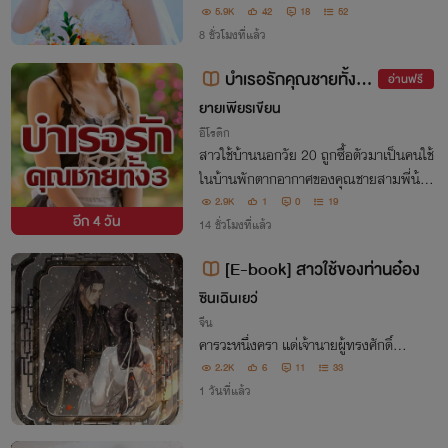
ากบ้านนอกฉันก็ไม่มีวันชอบผู้ชายแบบนี้หร
5.9K
42
18
52
อก
8 ชั่วโมงที่แล้ว
บำเรอรักคุณชายทั้ง3
อ่านฟรี
🔥🔞(4P)
ยายเพียรเขียน
อีโรติก
สาวใช้บ้านนอกวัย 20 ถูกซื้อตัวมาเป็นคนใช้
ในบ้านพักตากอากาศของคุณชายสามพี่น้อง
หล่อเหลา….จนกลายเป็นนางบำเรอส่วนตัว
2.9K
1
0
19
อีก
4 วัน
ของพวกเขา
14 ชั่วโมงที่แล้ว
[E-book] สาวใช้ของท่านอ๋อง
ซินเฉินเยว่
จีน
คารวะหนึ่งครา แด่เจ้านายผู้ทรงศักดิ์…
2.2K
6
11
33
1 วันที่แล้ว