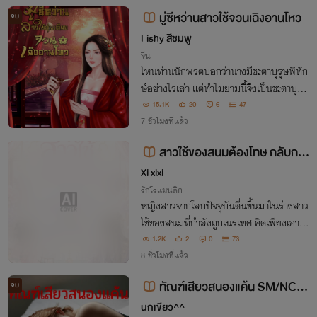
มู่ซีหว่านสาวใช้จวนเฉิงอานโหว
จบ
Fishy สีชมพู
จีน
ไหนท่านนักพรตบอกว่านางมีชะตาบุรุษพิทัก
ษ์อย่างไรเล่า แต่ทำไมยามนี้จึงเป็นชะตาบุรุษ
พิฆาตกันต่อหน้าผู้คนเขากดกระบี่ลงบนคอน
15.1K
20
6
47
าง ลับหลังผู้คนกลับกดนางลงบนเตียง ช่าง
7 ชั่วโมงที่แล้ว
น่าโมโหนัก!!
สาวใช้ของสนมต้องโทษ กลับกล
ายเป็นคนโปรดของรัชทายาท
Xi xixi
รักโรแมนติก
หญิงสาวจากโลกปัจจุบันตื่นขึ้นมาในร่างสาว
ใช้ของสนมที่กำลังถูกเนรเทศ คิดเพียงเอาชีวิ
ตรอดให้พ้นวังหลวง แต่เหตุใดองค์รัชทายาท
1.2K
2
0
73
จึงไม่ยอมปล่อยนางไป...
8 ชั่วโมงที่แล้ว
ทัณฑ์เสียวสนองแค้น SM/NC25
จบ
+++
นกเขียว^^