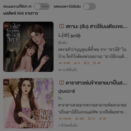
ซ่อนผลงานที่ใช้ปก AI
แสดงเฉพาะโปรโมชัน
ผลลัพธ์
566
รายการ
สถานะ (ลับ) สาวใช้บนเตียงของน
จบ
ายวิศวะ [มี E-BOOK]
나비 (นาบี)
อีโรติก
เพราะคำว่าบุญคุณที่ค้ำคอ จาก “สาวใช้” ใน
บ้าน จึงจำใจต้องพ่วงสถานะ “สาวใช้บนเตีย
ง” ของลูกชายเจ้าของบ้าน
16.9K
4
0
46
44 นาทีที่แล้ว
ดาราสาวเช่นข้ากลายมาเป็นสาว
จบ
ใช้อุ่นเตียง
ปุณณ์วารี
จีน
ดาราสาวสวยมากความสามารถต้องกลายม
าเป็นสาวใช้ในจวนแม่ทัพ นางจึงต้องหาทาง
พิชิตใจเขาให้สำเร็จให้ได้
154.9K
265
31
82
4 ชั่วโมงที่แล้ว