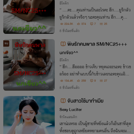
อีโรติก
“ ….คะ….คุณท่านเป็นอะไรคะ ฮึก….ยูริกลัว
ยูริกลัวแล้วจริงๆ นะคะคุณท่าน ฮึก….คุณท่
านเป็น…. ” “ ฉันก็กำลังจะเป็นผัวของเธอไง
224.5K
374
7
25
8 ชั่วโมงที่แล้ว
ยูริ มานี่!! ” “ อ๊ะ!! กรี๊ดดดดด!!!!!!…… ”
พิษรักคนพาล SM/NC25+++
จบ
นกเขียว^^
อีโรติก
“ ฮึก….ฮืออออ ข้าวเจ็บ หยุดเถอะนะคะ ข้าวข
อร้อง อย่าทำแบบนี้กับข้าวเลยนะคะคุณอิษ
ข้าวเจ็บจริงๆ เจ็บมาก ไม่ไหวแล้วค่ะ ฮึก….ฮื
134.4K
259
9
27
ออออ ” “ งั้นเหรอ หึ!! แต่ยิ่งเธอร้องไห้แบบ
8 ชั่วโมงที่แล้ว
นี้ ฉันก็ยิ่งมีอารมณ์นะข้าวสวย ”
จับสาวใช้มาทําเมีย
Sexy Lucifer
รักโรแมนติก
เขาน่ะเหรอ เป็นผู้ชายที่หยิ่งแล้วก็เย็นชาที่สุด
ทั้งชอบดูถูกเหยียดหยามคนอื่น ถึงฉันจะมาจ