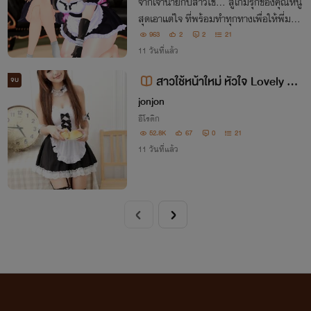
จากเจ้านายกับสาวใช้... สู่เกมรุกของคุณหนู
สุดเอาแต่ใจ ที่พร้อมทำทุกทางเพื่อให้พี่มาย
ด์เป็นของตัวเอง
963
2
2
21
11 วันที่แล้ว
สาวใช้หน้าใหม่ หัวใจ Lovely NC
จบ
25+
jonjon
อีโรติก
52.8K
67
0
21
11 วันที่แล้ว