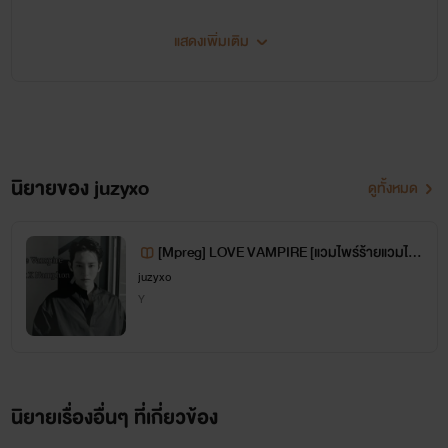
NaVa x PhaYa
แสดงเพิ่มเติม
นิยายของ juzyxo
ดูทั้งหมด
[Mpreg] LOVE VAMPIRE [แวมไพร์ร้ายแวมไพ
ร์รัก]
juzyxo
Y
นิยายเรื่องอื่นๆ ที่เกี่ยวข้อง