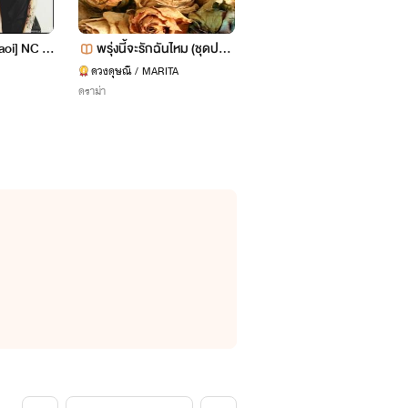
yaoi] NC 1
พรุ่งนี้จะรักฉันไหม (ชุดปฏิบั
เมื่อผมท้องกับ....."เพื่อน
ติการรักของนักรบ #3)
นิท"
ดวงดุษณี / MARITA
kurobuu
ดราม่า
Y