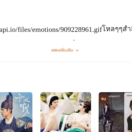
โหลๆๆสำล
สีแผ่นอยู่ที่การคอมเม้นนะเจ้า
แสดงเพิ่มเติม
จบ