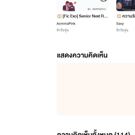
"หึ..กูมันควายเองแหละ"
[Fic Exo] Senior Next Roo
ความรัก
น้ำนิ่ง น้ำใส น้ำวน
m ฉันชอบนายไอ้เพื่อนพี่ชา
ด
AommaPink
Saxy
รักวัยรุ่น
รักวัยรุ่น
ยข้างห้อง
แสดงความคิดเห็น
"น้ำนิ่งจะดูแลน้องๆเอง" "ฮึก...ฮื้
ความคิดเห็นทั้งหมด (
114
)
คอปเตอร์