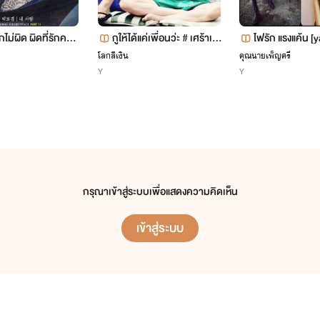
ไม่ผิด ผิดที่รักคนผิ
กูให้ได้แค่เพื่อนว่ะ # เศร้าเย่
ไฟรัก แรงแค้น [
อะ # just friend
8+
โลกสีเงิน
คุณนายเพ็ญศรี
Y
Y
กรุณาเข้าสู่ระบบเพื่อแสดงความคิดเห็น
เข้าสู่ระบบ
ออออ" "แอ๊ะ..คิกก..ฮ่าาา"