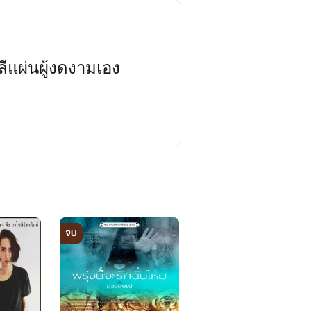
ีแผ่นผู้งดงามเอง
คะ
จบ