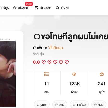
มาใหม่
การ์ตูน
ดรีมแชท
ธัญลิสต์
ค้นหา
ขอโทษทีลูกผมไม่เคย
นักเขียน:
'สำลีแผ่น
รักวัยรุ่น
0.0
11
123K
241
ตอน
เข้าชม
ถูกใจ
yaoi
วาย
เคะท้อง
ท้อง