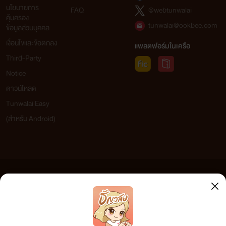
นโยบายการ
FAQ
@webtunwalai
คุ้มครอง
tunwalai@ookbee.com
ข้อมูลส่วนบุคคล
เงื่อนไขและข้อตกลง
แพลตฟอร์มในเครือ
Third-Party
Notice
ดาวน์โหลด
Tunwalai Easy
(สำหรับ Android)
ข้อความที่ท่านได้อ่านจากเว็บไซต์นี้เกิดจากการเขียนโดยสาธารณชนและเผยแพร่โดยอัตโนมัติ ผู้ดูแล
เว็บไซต์แห่งนี้ไม่ได้เห็นด้วยและไม่ขอรับผิดชอบต่อข้อความใดๆ ทั้งสิ้น ดังนั้นผู้อ่านทุกท่านโปรดใช้
วิจารณญาณในการกลั่นกรองด้วยตนเอง และหากท่านพบข้อความใดๆ ที่ขัดต่อกฎหมายและศีลธรรม
กรุณาแจ้งมาที่ tunwalai@ookbee.com เพื่อทีมงานจะได้ดำเนินการในทันที ทั้งนี้ ทางเว็บไซต์ขอสงวน
ลิขสิทธิ์ตามพระราชบัญญัติลิขสิทธิ์ (ฉบับเพิ่มเติม) พ.ศ.2558