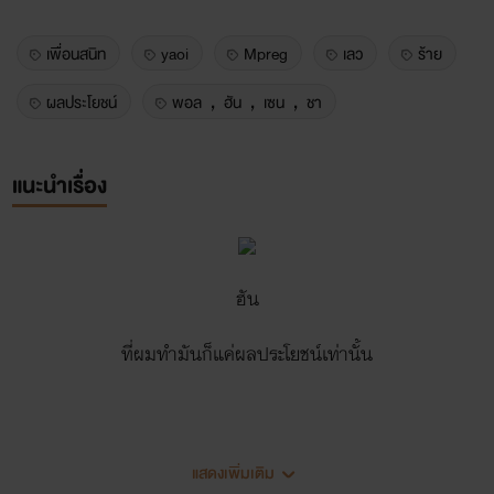
เพื่อนสนิท
yaoi
Mpreg
เลว
ร้าย
ผลประโยชน์
พอล，ฮัน，เซน，ชา
แนะนำเรื่อง
ฮัน
ที่ผมทำมันก็แค่ผลประโยชน์เท่านั้น
แสดงเพิ่มเติม