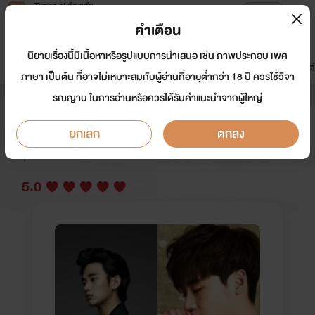
Tunwalai ธัญวลัย
เปิดแอป
เพื่อประสบการณ์ที่ดีกว่าบนมือถือ
คำเตือน
เข้าสู่ระบบ
นิยายเรื่องนี้มีเนื้อหาหรือรูปแบบการนำเสนอ เช่น ภาพประกอบ เพศ
มาใหม่
หน้าแรก
นิยาย
อีบุ๊ก
การ์ตูน
ดรีมแชท
ธัญลิสต์
ภาษา เป็นต้น ที่อาจไม่เหมาะสมกับผู้อ่านที่อายุต่ำกว่า 18 ปี ควรใช้วิจา
รณญาน ในการอ่านหรือควรได้รับคำแนะนำจากผู้ใหญ่
เมื่อผมท้องกับ....."เพื่อนสนิท"
ยกเลิก
ตกลง
นักเขียน:
kurobuu
Y
5.0