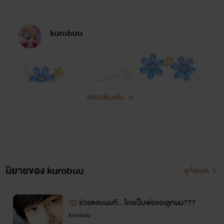
kurobuu
แสดงเพิ่มเติม
ยินดีที่ได้รู้จักค่ะ
KUROBUU
นิยายของ kurobuu
ดูทั้งหมด
นะคะทุกคน
ช่วยตอบผมที...ใครเป็นพ่อของลูกผม???
kurobuu