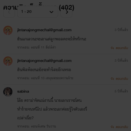
ความคิดเห็นทั้งหมด (
402
)
jintanajongmechai@gmail.com
3 ปีที่แล้ว
ฮันแกเลวนะจะเอาแต่ลูกพอลคงจะให้หริกนะ
จากตอน: ตอนที่ 11 สิ่งไร้ค่า
ตอบกลับ
jintanajongmechai@gmail.com
3 ปีที่แล้ว
ฮันพิลท้องนะยังจะทําร้สยอีกเหรอ
จากตอน: ตอนที่ 10 เหตุผลของความร้าย
ตอบกลับ
sabina
5 ปีที่แล้ว
โอ๊ย ดราม่าจัดแน่งานนี้ นายเอกเราจะโดน
ทำร้ายจนหนีไป แล้วพระเอกค่อยรู้ใจตัวเองรึ
เปล่าเนี่ย?
จากตอน: ตอนพิเศษ วันวาน
ตอบกลับ