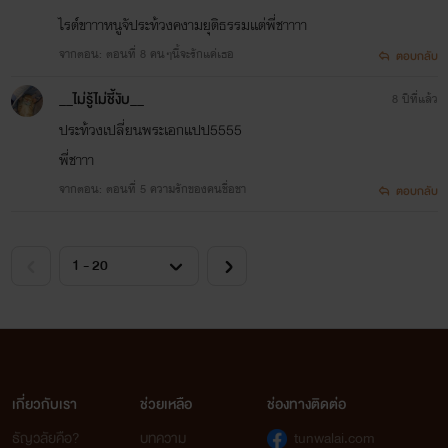
ไรต์ขาาาหนูจัประท้วงคงามยุติธรรมเเต่พี่ชาาาา
จากตอน: ตอนที่ 8 คนๆนี้จะรักแค่เธอ
ตอบกลับ
__ไม่รู้ไม่ชี้งับ__
8 ปีที่แล้ว
ประท้วงเปลี่ยนพระเอกเเปป5555
พี่ชาาา
จากตอน: ตอนที่ 5 ความรักของคนชื่อชา
ตอบกลับ
เกี่ยวกับเรา
ช่วยเหลือ
ช่องทางติดต่อ
ธัญวลัยคือ?
บทความ
tunwalai.com