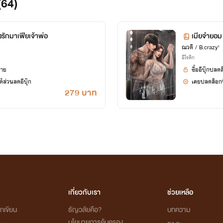
(64)
ักมาเฟียเจ้าพ่อ
เมียจำยอม
ณวดี / B.crazy'
อีโรติก
ยาย
ซื้ออีบุ๊กปลด
้ส่วนลดอีบุ๊ก
เคยปลดล็อกนิ
279 บาท
เกี่ยวกับเรา
ช่วยเหลือ
กเขียน
ธัญวลัยคือ?
บทความ
นโยบายการคุ้มครอง