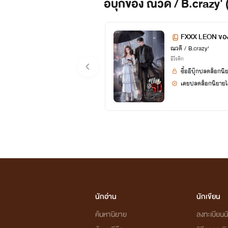
อีบุ๊กของ ณวดี / B.crazy' 
FXXX LEON ของร
ณวดี / B.crazy'
อีโรติก
ซื้ออีบุ๊กปลดล็อกนิ
เคยปลดล็อกนิยายได
นักอ่าน
นักเขียน
ค้นหานิยาย
ลงทะเบียนนั