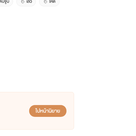
ตบจูบ
เลว
โหด
ร้อน
ร้อนแรง
แซ่บ
ไปหน้านิยาย