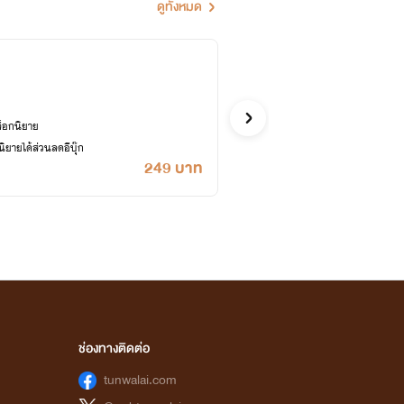
ดูทั้งหมด
เมียไร
ณวดี / B.c
อีโรติก
ล็อกนิยาย
ซื้ออี
ยายได้ส่วนลดอีบุ๊ก
เคยปลด
249 บาท
ช่องทางติดต่อ
tunwalai.com