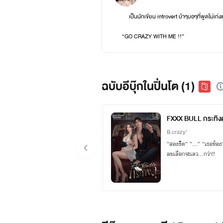
เป็นนักเขียน introvert บ้าๆบอๆที่พูดไม่เก
“GO CRAZY WITH ME !!”
B.crazy’❤️
ฉบับอีบุ๊กในปิ่นโต (1)
FXXX BULL กระทิงด
B.crazy'
“สองขีด” “…” “เธอท้อง?
ลยเลือกจะเลว…กว่า!!