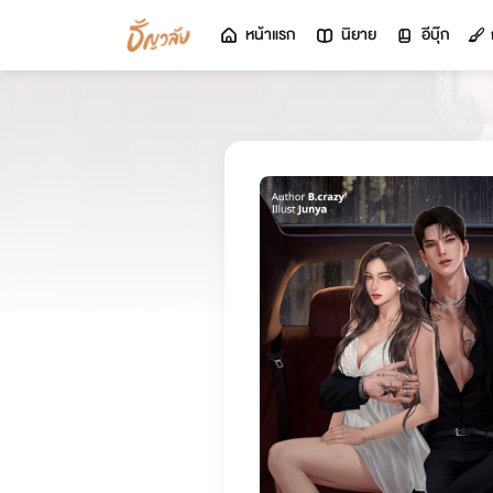
หน้าแรก
นิยาย
อีบุ๊ก