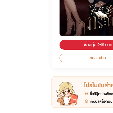
ซื้ออีบุ๊ก 249 บาท
ทดลองอ่าน
โปรโมชันสำหร
ซื้ออีบุ๊กปลดล็
เคยปลดล็อกนิยา