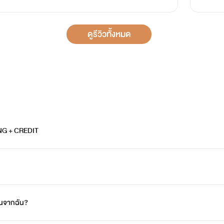
ดูรีวิวทั้งหมด
NG + CREDIT
เดนจากฉัน?