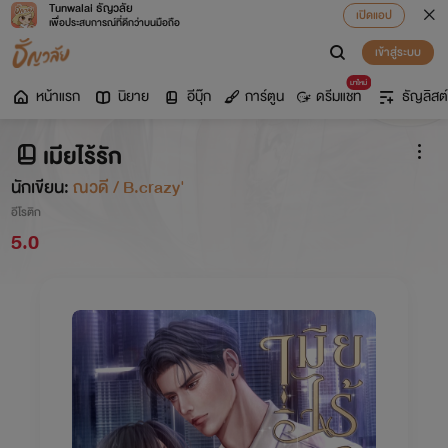
Tunwalai ธัญวลัย
เปิดแอป
เพื่อประสบการณ์ที่ดีกว่าบนมือถือ
เข้าสู่ระบบ
มาใหม่
หน้าแรก
นิยาย
อีบุ๊ก
การ์ตูน
ดรีมแชท
ธัญลิสต์
เมียไร้รัก
นักเขียน:
ณวดี / B.crazy'
อีโรติก
5.0