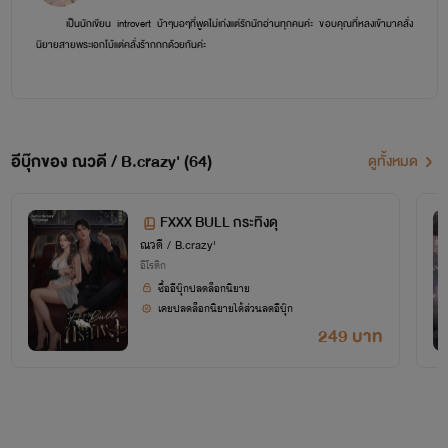
เป็นนักเขียน introvert บ้าๆบอๆที่พูดไม่เก่งแต่รักนักอ่านทุกคนค่ะ ขอบคุณที่หลงเข้ามาคลั่ง
นิยายสายพระเอกโบ้แต่คลั่งร้ากกกด้วยกันค่ะ
“GO CRAZY WITH ME !!”
B.crazy’❤️
อีบุ๊กของ ณวดี / B.crazy' (64)
ดูทั้งหมด
FXXX BULL กระทิงดุ
ณวดี / B.crazy'
อีโรติก
ซื้ออีบุ๊กปลดล็อกนิยาย
เคยปลดล็อกนิยายได้ส่วนลดอีบุ๊ก
249 บาท