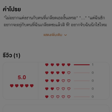
คำโปรย
"ไม่อยากแต่งงานกับคนที่เกลียดเธองั้นเหรอ" "…" "แต่ฉันชัก
อยากจะอยู่กับคนที่ฉันเกลียดซะแล้วสิ หึ! อยากจับฉันนักใช่ไหม
ได้! งั้นฉันจะยอมเดินตามเกมของเธอ ในเมื่อเธออยากแต่งงาน
แสดงเพิ่มเติม
กับฉัน อยากได้ฉันเป็นผัวนัก ฉันก็จะเป็นให้" ฮึก! "คุณพี จะ...จะ
ทำอะไรคะ คุณล็อคประตูทำไม" "ลองสินค้าไง"
รีวิว (1)
1
0
5.0
0
0
0