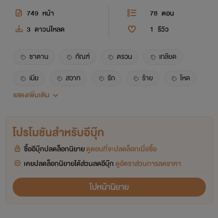
749
หน้า
78
ตอน
3
ดาวน์โหลด
1
รีวิว
ซาตาน
ทัณฑ์
ตรวน
เกลียด
เมีย
สวาท
รัก
ร้าย
โหด
แสดงเพิ่มเติม
ดิบ
เถื่อน
18+
โปรโมชันสำหรับอีบุ๊ก
ซื้ออีบุ๊กปลดล็อกนิยาย
ดูตอนที่จะปลดล็อกเมื่อซื้อ
เคยปลดล็อกนิยายได้ส่วนลดอีบุ๊ก
ดูอัตราส่วนการลดราคา
ไปหน้านิยาย