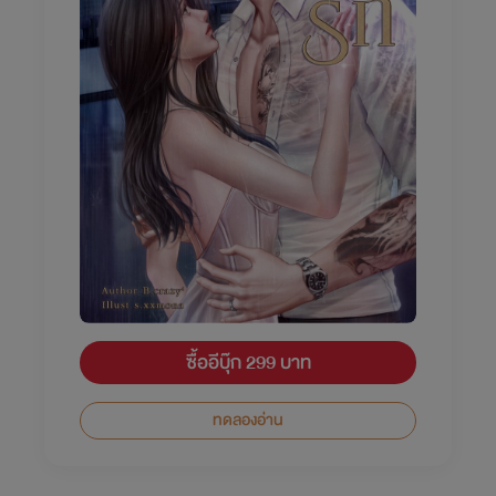
ซื้ออีบุ๊ก 299 บาท
ทดลองอ่าน