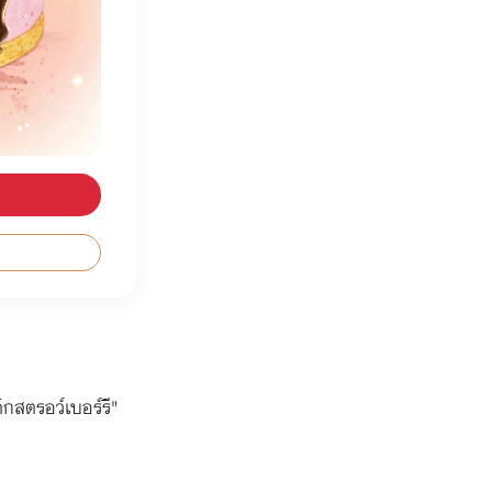
้กสตรอว์เบอร์รี"