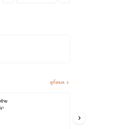
ดูทั้งหมด
ร้าย
มาดา
ชญา
Pamalee8 
Yuri