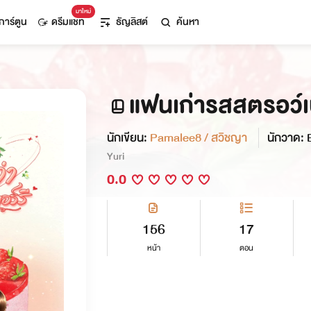
มาใหม่
การ์ตูน
ดรีมแชท
ธัญลิสต์
ค้นหา
แฟนเก่ารสสตรอว์เบ
นักเขียน:
Pamalee8 / สวิชญา
นักวาด: 
Yuri
0.0
156
17
หน้า
ตอน