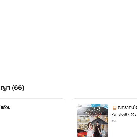
ชญา (66)
ียอ้วน
ณคิราคนใจ
Pamalee8 / สวิ
Yuri